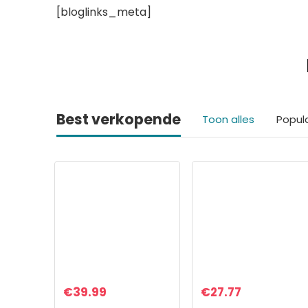
[bloglinks_meta]
Best verkopende
Toon alles
Popul
€
39.99
€
27.77