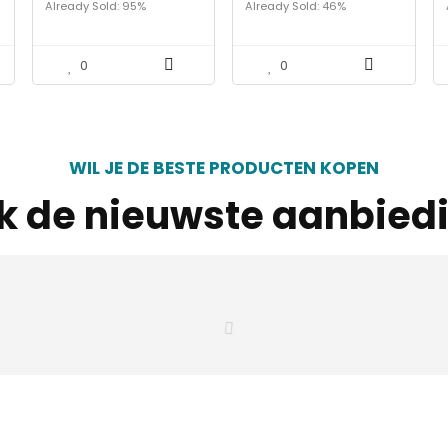
Already Sold: 95%
Already Sold: 46%
massage lange rok
zomerdeken, katoen,
combinatie 70x185cm…
verkoelende…
0
0
WIL JE DE BESTE PRODUCTEN KOPEN
jk de nieuwste aanbied