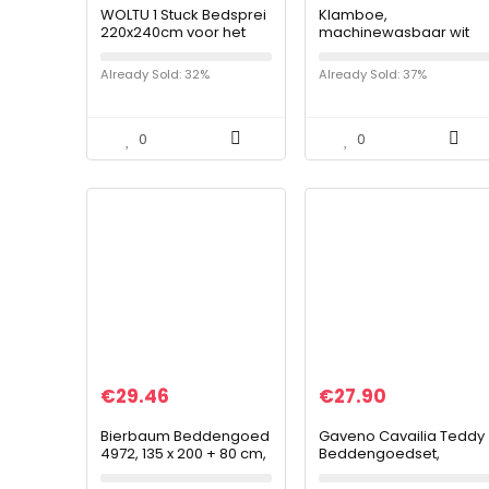
WOLTU 1 Stuck Bedsprei
Klamboe,
220x240cm voor het
machinewasbaar wit
hele seizoen,Sprei
bed luifel, Lady Kids
Dekbedovertrek in
voor kinderen
Already Sold: 32%
Already Sold: 37%
Polyester,Donkergrijs+G
meisjes(180 * 200 * 200)
ebroken Wit…
0
0
€
29.46
€
27.90
Bierbaum Beddengoed
Gaveno Cavailia Teddy
4972, 135 x 200 + 80 cm,
Beddengoedset,
Café
dubbel zilver,
superzacht, pluizig, luxe