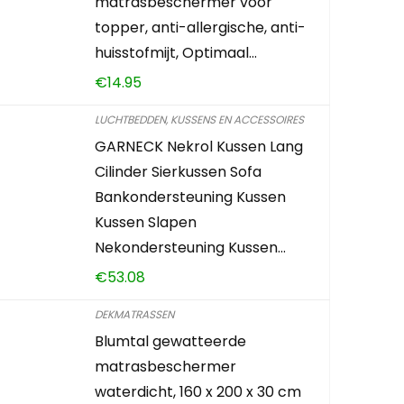
matrasbeschermer voor
topper, anti-allergische, anti-
huisstofmijt, Optimaal…
€
14.95
LUCHTBEDDEN, KUSSENS EN ACCESSOIRES
GARNECK Nekrol Kussen Lang
Cilinder Sierkussen Sofa
Bankondersteuning Kussen
Kussen Slapen
Nekondersteuning Kussen…
€
53.08
DEKMATRASSEN
Blumtal gewatteerde
matrasbeschermer
waterdicht, 160 x 200 x 30 cm