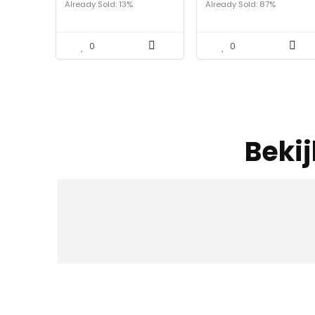
Already Sold: 13%
Already Sold: 87%
design, behaaglijk
warm beddengoed…
0
0
Beki