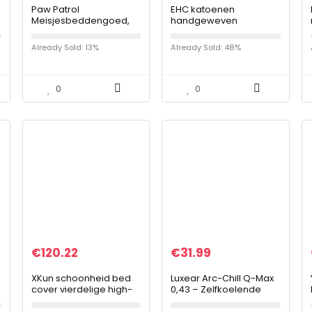
Paw Patrol
EHC katoenen
Meisjesbeddengoed,
handgeweven
kinderbeddengoed/ba
omkeerbare
bybeddengoed,
eenpersoonsbankstoel
Already Sold: 13%
Already Sold: 48%
katoen, roze, PUP
hoes 125 x 150 cm –
Power, dubbelzijdig
groen
beddengoed…
0
0
€
120.22
€
31.99
XKun schoonheid bed
Luxear Arc-Chill Q-Max
cover vierdelige high-
0,43 – Zelfkoelende
end licht luxe
deken, koeldeken, 2-in-
schoonheidssalon
1 dubbelzijdig dun