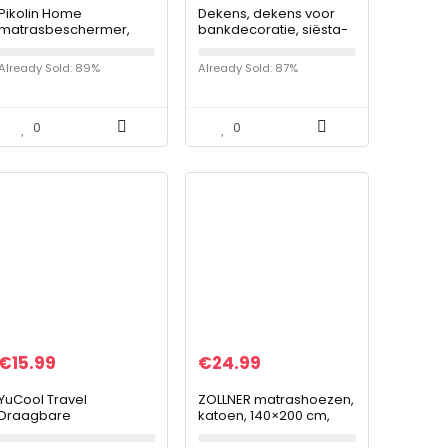
Pikolin Home
Dekens, dekens voor
matrasbeschermer,
bankdecoratie, siësta-
doorgestikt,
dekens voor kantoor,
hypoallergeen,
wollen verdikte
Already Sold: 89%
Already Sold: 87%
mijtdicht, antibacterieel
gebreide dekens
en schimmelbestendig,
waterdicht en…
0
0
€
15.99
€
24.99
YuCool Travel
ZOLLNER matrashoezen,
Draagbare
katoen, 140×200 cm,
voetensteun, in hoogte
hoekrubbers,
verstelbaar,
440g/sqm