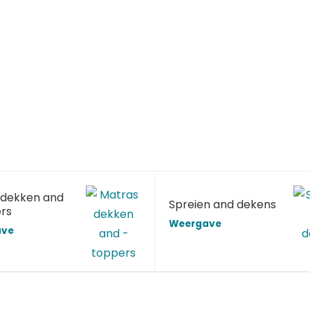
dekken and
Spreien and dekens
rs
Weergave
ave