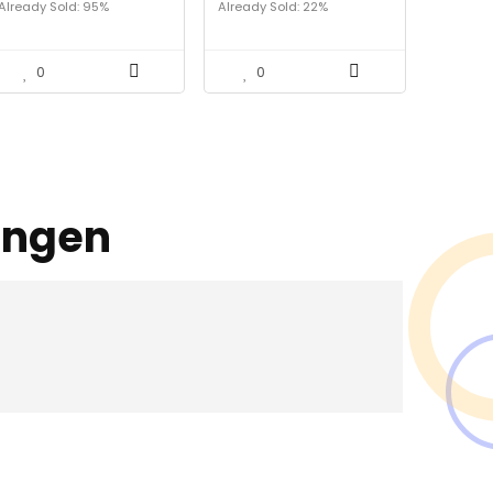
Already Sold: 95%
Already Sold: 22%
reisaccessoire,
voetsteun voor
vliegreizen, kantoor,
trein…
0
0
ingen