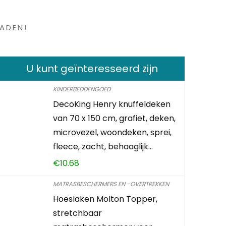
en ?
ADEN!
U kunt geïnteresseerd zijn
KINDERBEDDENGOED
DecoKing Henry knuffeldeken
van 70 x 150 cm, grafiet, deken,
microvezel, woondeken, sprei,
fleece, zacht, behaaglijk…
€
10.68
MATRASBESCHERMERS EN -OVERTREKKEN
Hoeslaken Molton Topper,
stretchbaar