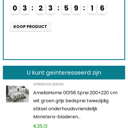
Schi
0
3
2
3
5
9
1
4
5
0
KOOP PRODUCT
K
U kunt geïnteresseerd zijn
SPREIEN EN DEKENS
AmeliaHome 00158 Sprei 200×220 cm
wit groen grijs bedsprei tweezijdig
stiksel onderhoudsvriendelijk
Monstera-bladeren…
€
35.13