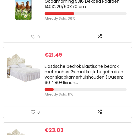
Goodmorning 5316 Dekbed Paarden:
140X220/60X70 cm
Already Sold: 36%
0
€
21.49
Elastische bedrok Elastische bedrok
met ruches Gemakkelijk te gebruiken
voor slaapkamerhuishouden:(Queen:
60 * 80+15inch…
Already Sold: 11%
0
€
23.03