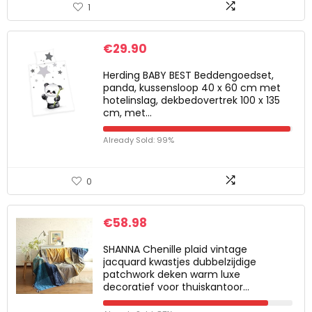
1
€
29.90
Herding BABY BEST Beddengoedset,
panda, kussensloop 40 x 60 cm met
hotelinslag, dekbedovertrek 100 x 135
cm, met…
Already Sold: 99%
0
€
58.98
SHANNA Chenille plaid vintage
jacquard kwastjes dubbelzijdige
patchwork deken warm luxe
decoratief voor thuiskantoor…