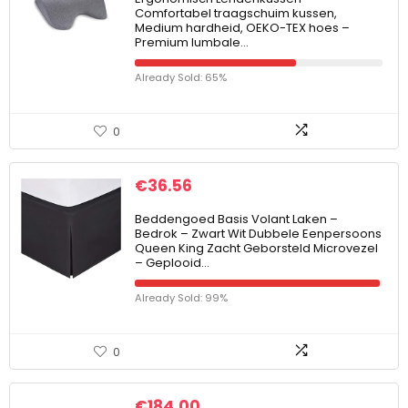
Comfortabel traagschuim kussen,
Medium hardheid, OEKO-TEX hoes –
Premium lumbale…
Already Sold: 65%
0
€
36.56
Beddengoed Basis Volant Laken –
Bedrok – Zwart Wit Dubbele Eenpersoons
Queen King Zacht Geborsteld Microvezel
– Geplooid…
Already Sold: 99%
0
€
184.00