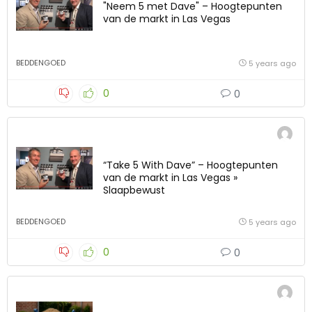
"Neem 5 met Dave" – Hoogtepunten
van de markt in Las Vegas
BEDDENGOED
5 years ago
0
0
“Take 5 With Dave” – ​​Hoogtepunten
van de markt in Las Vegas »
Slaapbewust
BEDDENGOED
5 years ago
0
0