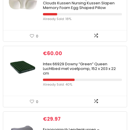
Clouds Kussen Nursing Kussen Slapen
Memory Foam Egg Shaped Pillow
Already Sold: 18%
0
€
60.00
Intex 66929 Downy “Green” Queen
Luchtbed met voetpomp, 152 x 203 x 22
cm
Already Sold: 40%
0
€
29.97
Ergonomisch Lendenkussen –