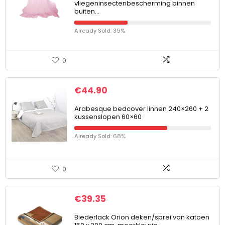
vliegeninsectenbescherming binnen
buiten…
Already Sold: 39%
0
€
44.90
Arabesque bedcover linnen 240×260 + 2
kussenslopen 60×60
Already Sold: 68%
0
€
39.35
Biederlack Orion deken/sprei van katoen