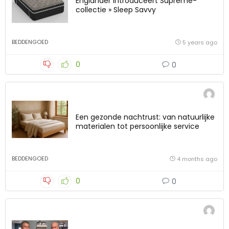
Englander introduceert Supreme-
collectie » Sleep Savvy
BEDDENGOED
5 years ago
0
0
Een gezonde nachtrust: van natuurlijke
materialen tot persoonlijke service
BEDDENGOED
4 months ago
0
0