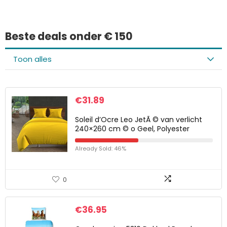
Beste deals onder € 150
Toon alles
€
31.89
Soleil d’Ocre Leo JetÃ © van verlicht
240×260 cm © o Geel, Polyester
Already Sold: 46%
0
€
36.95