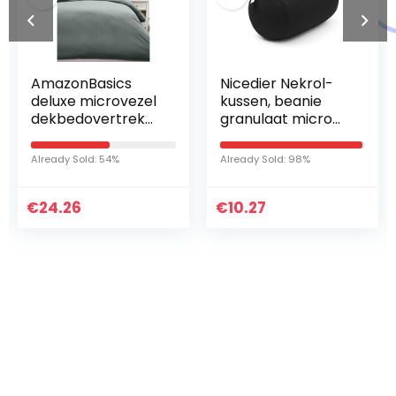
AmazonBasics
Nicedier Nekrol-
deluxe microvezel
kussen, beanie
dekbedovertrek
granulaat micro
set met
reissteun,
kussensloop(en) –
lendenkussen,
Already Sold: 54%
Already Sold: 98%
240 x 220 cm,
massagekussen,
donkergrijs
zuil (zwart)
€
24.26
€
10.27
Iets interessants
gevonden ?