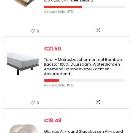
150 x 200 cm, meerkleurig
Already Sold: 47%
0
€
21.50
Tural – Matrasbeschermer met Bamboe
Badstof 100%. Duurzaam, Waterdicht en
Ademend Bamboevezel Zacht en
Absorberend…
Already Sold: 19%
0
€
18.48
Glomixs All-round Slaapkussen All-round