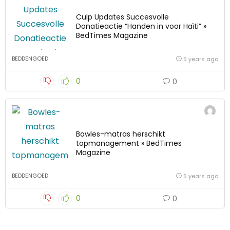
Culp Updates Succesvolle
Donatieactie “Handen in voor Haïti” »
BedTimes Magazine
BEDDENGOED
5 years ago
0
0
Bowles-matras herschikt
topmanagement » BedTimes
Magazine
BEDDENGOED
5 years ago
0
0