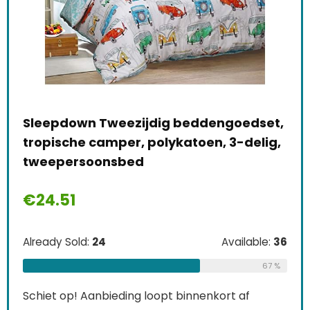
 135
Sleepdown Tweezijdig beddengoedset,
Eur
,
tropische camper, polykatoen, 3-delig,
dub
…
tweepersoonsbed
dek
Oek
€
24.51
€
3
le:
31
Already Sold:
24
Available:
36
Alre
68 %
67 %
Schiet op! Aanbieding loopt binnenkort af