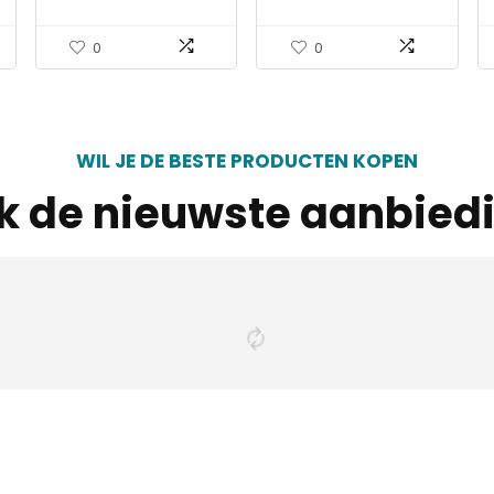
Spreiset met 2
cm oceaanblauw
Kussenhoezen, 220 x
220…
0
0
WIL JE DE BESTE PRODUCTEN KOPEN
jk de nieuwste aanbied
s interessants gevond