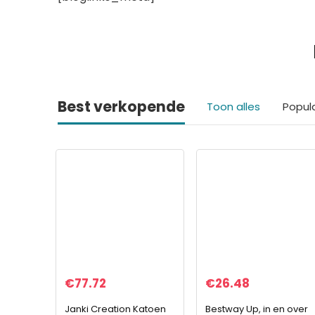
Best verkopende
Toon alles
Popul
€
77.72
€
26.48
Janki Creation Katoen
Bestway Up, in en over