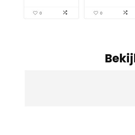
Kantoorbeddenbank(Si
ze…
0
0
Beki
Iet