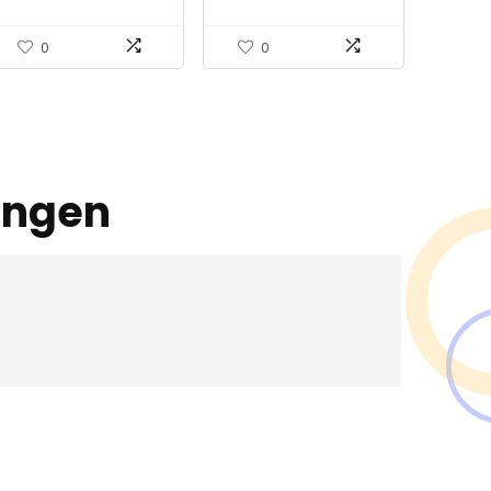
Sterrenhemel Sluier,
Hemeltje en…
0
0
ingen
en ?