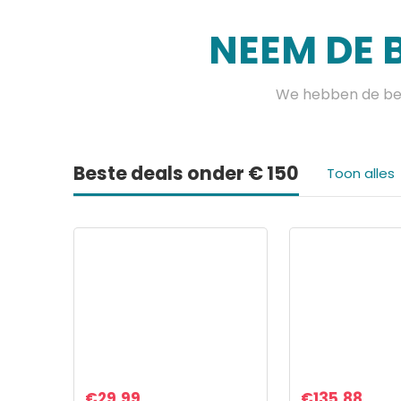
NEEM DE 
We hebben de bes
Beste deals onder € 150
Toon alles
€
29.99
€
135.88