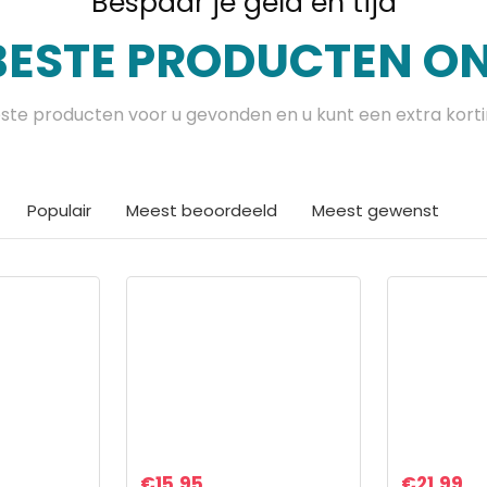
Bespaar je geld en tijd
BESTE PRODUCTEN ON
te producten voor u gevonden en u kunt een extra kort
Populair
Meest beoordeeld
Meest gewenst
€
15.95
€
21.99