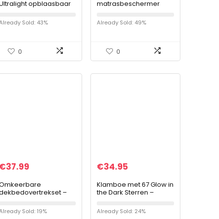
Ultralight opblaasbaar
matrasbeschermer
reiskussen,
voor boxsprings en
comprimeerbaar,
waterbedden, anti-
Already Sold: 43%
Already Sold: 49%
compact, opblaasbaar,
allergische, 180 x 220
comfortabel,
cm
ergonomisch…
0
0
€
37.99
€
34.95
Omkeerbare
Klamboe met 67 Glow in
dekbedovertrekset –
the Dark Sterren –
kerstlappendeken –
Hemelbed voor
rood – tweepersoons
Kinderkamer of
Already Sold: 19%
Already Sold: 24%
Volwassenen –