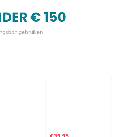
DER € 150
ingsbon gebruiken
€
39.95