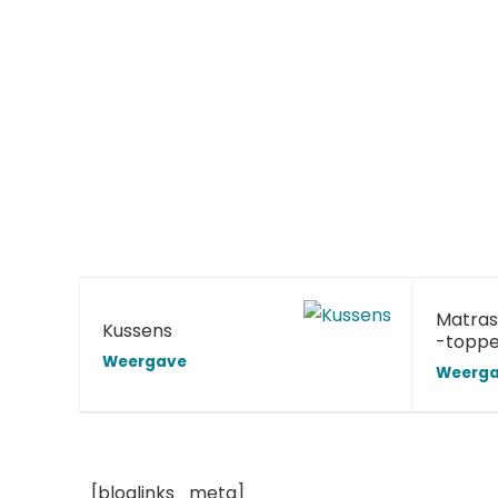
Matras
Kussens
-toppe
Weergave
Weerg
[bloglinks_meta]