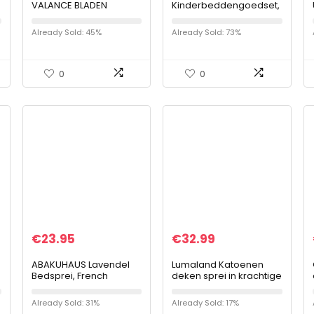
VALANCE BLADEN
Kinderbeddengoedset,
4
GEPLEERD 40cm/16 Effen
135 x 200 cm, 3D
Gekleurde Effen Kleur
bedrukte clown,
Already Sold: 45%
Already Sold: 73%
Gemakkelijk te
meisjes, Harley Quinn,
onderhouden Hotel
dekbedovertrek met 1…
Kwaliteit…
0
0
€
23.95
€
32.99
ABAKUHAUS Lavendel
Lumaland Katoenen
Bedsprei, French
deken sprei in krachtige
Countryside,
kleuren van 100%
Decoratieve
katoen in premium
Already Sold: 31%
Already Sold: 17%
Gewatteerde 3-delige
kwaliteit ca. 200 x 240