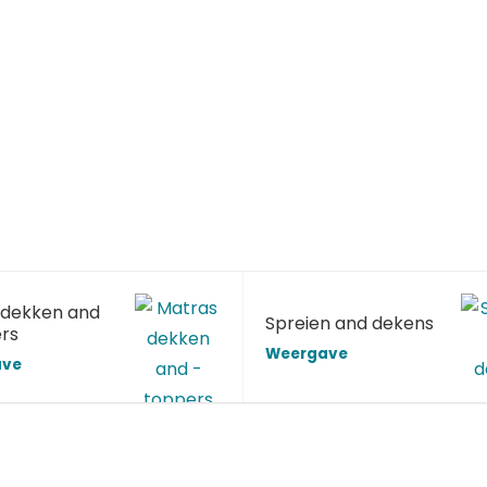
dekken and
Spreien and dekens
rs
Weergave
ave