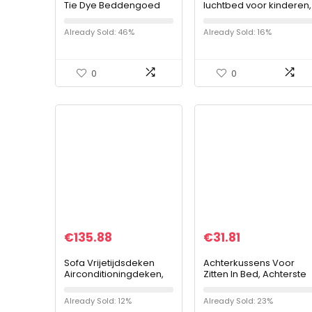
Tie Dye Beddengoed
luchtbed voor kinderen,
Dekbed Sprei Indian
geel, 4 x 4 truck, 160 x 8
Handgemaakte
x 62 cm
Already Sold: 46%
Already Sold: 16%
Koningin Kantha Quilts
Gooien Living Sprei…
0
0
€
135.88
€
31.81
Sofa Vrijetijdsdeken
Achterkussens Voor
Airconditioningdeken,
Zitten In Bed, Achterste
zacht en lichtgewicht,
Wigkussen Voor Bed
woondecoratiedeken,
Leeskussen Voor
Already Sold: 12%
Already Sold: 23%
130X160cm
Volwassenen Voor