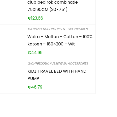
club bed rok combinatie
75X190CM (30×75″)
€
123.66
MATRASBESCHERMERS EN -OVERTREKKEN
Walra – Molton – Cotton – 100%
katoen – 180×200 – Wit
€
44.95
LUCHTBEDDEN, KUSSENS EN ACCESSOIRES
KIDZ TRAVEL BED WITH HAND
PUMP
€
46.79