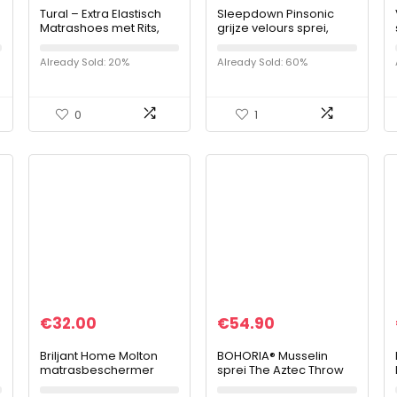
Tural – Extra Elastisch
Sleepdown Pinsonic
Matrashoes met Rits,
grijze velours sprei,
i
Ademende Katoen
sprei, sprei, bank, bed,
Matrashoezen en
superzacht, warm,
Already Sold: 20%
Already Sold: 60%
Machinewasbaar Stof,
gezellig, grote deken,
U-vormige Ritssluiting…
240 x 260 cm
0
1
€
32.00
€
54.90
Briljant Home Molton
BOHORIA® Musselin
matrasbeschermer
sprei The Aztec Throw
voor boxspring, katoen,
extra groot 220 x 240