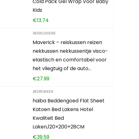
Cold Pack Gel Wrap Voor Baby
Kids
€
13.74
REISKUSSENS
Maverick – reiskussen reizen
nekkussen nekkussentje visco-
elastisch en comfortabel voor
het vliegtuig of de auto…
€
27.99
BEDROKKEN
haiba Beddengoed Flat Sheet
Katoen Bed Lakens Hotel
Kwaliteit Bed
Laken,120×200+28CM
€
39.59