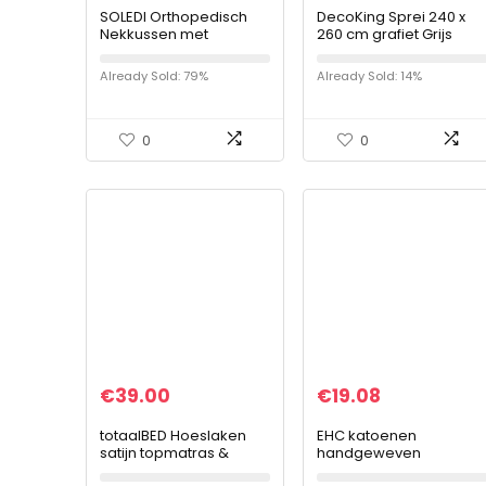
SOLEDI Orthopedisch
DecoKing Sprei 240 x
Nekkussen met
260 cm grafiet Grijs
Verwijderbaar
staal antraciet bedspre
Kussenslopen Hoogte
dubbelzijdig
Already Sold: 79%
Already Sold: 14%
Verstelbaar
onderhoudsvriendelijk
Ergonomische
geometrisch…
Hoofdkussen voor Zij-
en…
0
0
€
39.00
€
19.08
totaalBED Hoeslaken
EHC katoenen
satijn topmatras &
handgeweven
matras – zwart – 140 x
omkeerbare