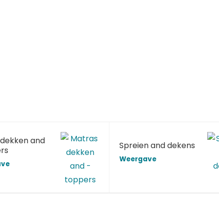
dekken and
Spreien and dekens
rs
Weergave
ave