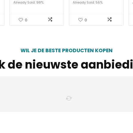
wit, 180 x 220 x 40 cm
cm, 100% katoen, sprei
Already Sold: 98%
Already Sold: 56%
voor bank, stoel en
bed…
0
0
WIL JE DE BESTE PRODUCTEN KOPEN
jk de nieuwste aanbied