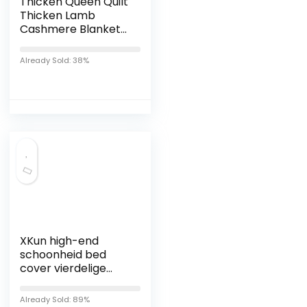
Thicken Queen Quilt
Thicken Lamb
Cashmere Blanket
Fluffy Comforter
Winter Soft Warm
Already Sold: 38%
Bed Comforter For
Home
Bedroom,C,180x220
m（3.5kg）
XKun high-end
schoonheid bed
cover vierdelige
schoonheid bed
eenvoudige licht
Already Sold: 89%