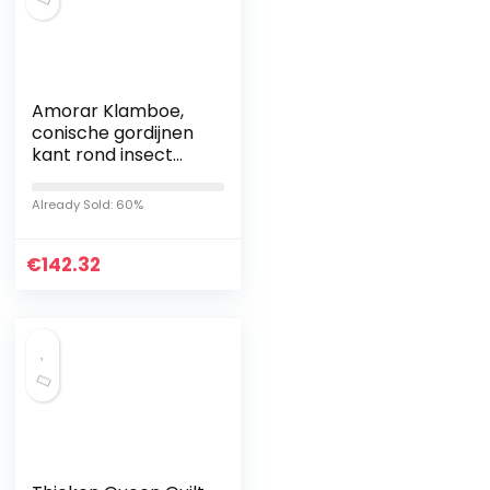
Amorar Klamboe,
conische gordijnen
kant rond insect
vlieg scherm
bescherming
Already Sold: 60%
afschrikkende
schild bed baldakijn
€
bed…
142.32