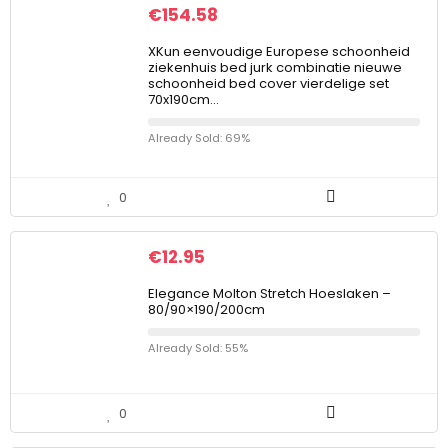
€
154.58
XKun eenvoudige Europese schoonheid
ziekenhuis bed jurk combinatie nieuwe
schoonheid bed cover vierdelige set
70x190cm…
Already Sold: 69%
0
€
12.95
Elegance Molton Stretch Hoeslaken –
80/90×190/200cm
Already Sold: 55%
0