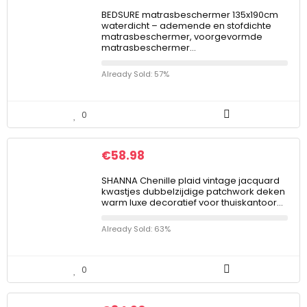
BEDSURE matrasbeschermer 135x190cm
waterdicht – ademende en stofdichte
matrasbeschermer, voorgevormde
matrasbeschermer…
Already Sold: 57%
0
€
58.98
SHANNA Chenille plaid vintage jacquard
kwastjes dubbelzijdige patchwork deken
warm luxe decoratief voor thuiskantoor…
Already Sold: 63%
0