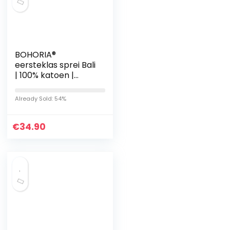
BOHORIA®
eersteklas sprei Bali
| 100% katoen |
Oeko-Tex® |
beddeken,
Already Sold: 54%
woondeken,
omkeerbare deken,
€
knuffeldeken…
34.90