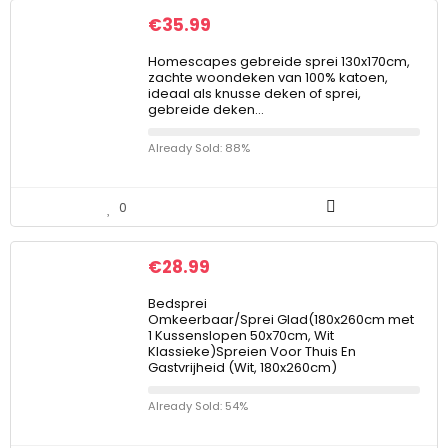
€
35.99
Homescapes gebreide sprei 130x170cm,
zachte woondeken van 100% katoen,
ideaal als knusse deken of sprei,
gebreide deken…
Already Sold: 88%
0
€
28.99
Bedsprei
Omkeerbaar/Sprei Glad(180x260cm met
1 Kussenslopen 50x70cm, Wit
Klassieke)Spreien Voor Thuis En
Gastvrijheid (Wit, 180x260cm)
Already Sold: 54%