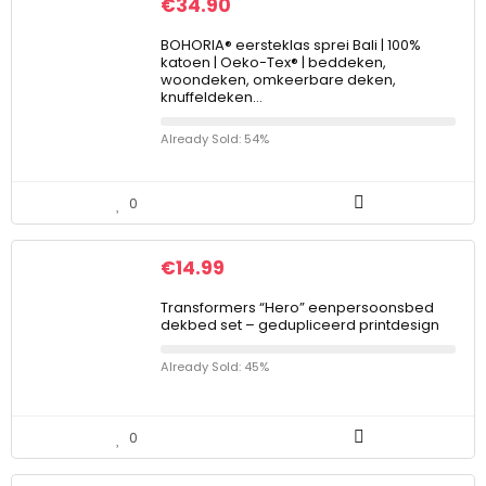
€
34.90
BOHORIA® eersteklas sprei Bali | 100%
katoen | Oeko-Tex® | beddeken,
woondeken, omkeerbare deken,
knuffeldeken…
Already Sold: 54%
0
€
14.99
Transformers “Hero” eenpersoonsbed
dekbed set – gedupliceerd printdesign
Already Sold: 45%
0