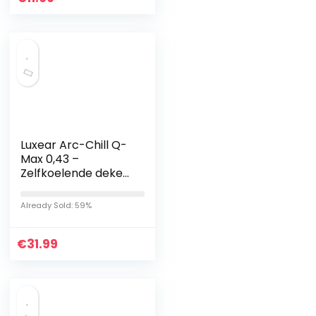
Luxear Arc-Chill Q-
Max 0,43 –
Zelfkoelende deken,
koeldeken, 2-in-1
dubbelzijdig dun
Already Sold: 59%
zomerdeken,
katoen,
€
verkoelende…
31.99