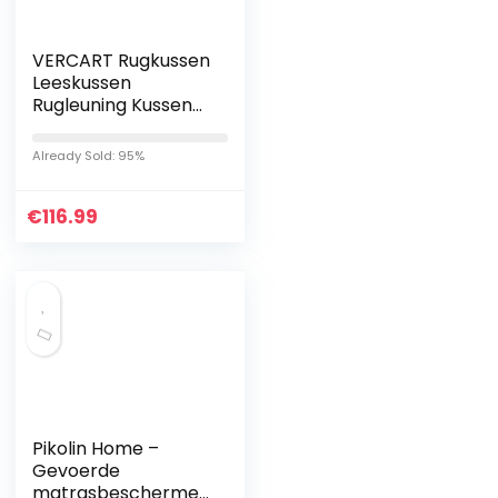
VERCART Rugkussen
Leeskussen
Rugleuning Kussen
Voor Bed Sofa
Hoofdeinde
Already Sold: 95%
Gestoffeerd
Bedkussen
€
Wigkussen
116.99
Wandkussen…
Pikolin Home –
Gevoerde
matrasbeschermer