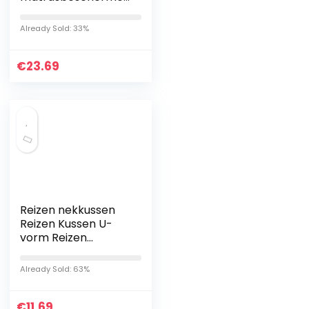
/-beschermkussen
met anti-mijtvezel,
Already Sold: 33%
met waterdicht en
ademend
€
membraan
23.69
Reizen nekkussen
Reizen Kussen U-
vorm Reizen
Nekkussen,Met
Zachte Korte Fluff
Already Sold: 63%
en Memory
Spons,Hals Perfect
€
Ondersteuning…
11.69