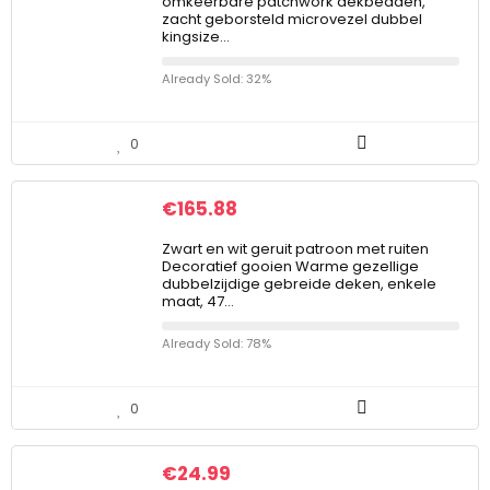
omkeerbare patchwork dekbedden,
zacht geborsteld microvezel dubbel
kingsize…
Already Sold: 32%
0
€
165.88
Zwart en wit geruit patroon met ruiten
Decoratief gooien Warme gezellige
dubbelzijdige gebreide deken, enkele
maat, 47…
Already Sold: 78%
0
€
24.99