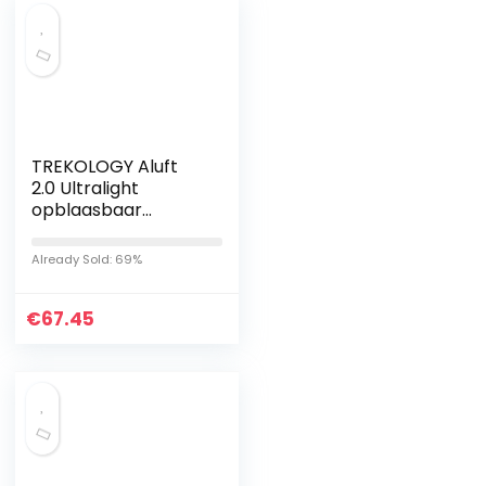
TREKOLOGY Aluft
2.0 Ultralight
opblaasbaar
reiskussen,
comprimeerbaar,
Already Sold: 69%
compact,
opblaasbaar,
€
comfortabel,
67.45
ergonomisch…