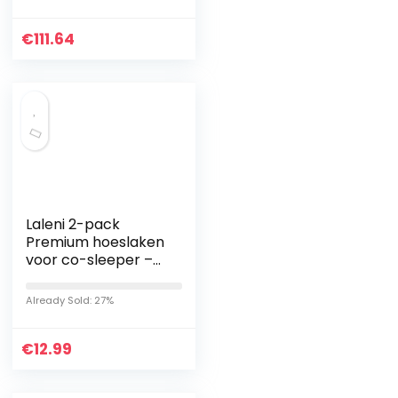
luxe bed jurk
combinatie
€
70x185cm (28x73in…
111.64
Laleni 2-pack
Premium hoeslaken
voor co-sleeper –
ademend
hoeslaken, 100%
Already Sold: 27%
katoen (150 g/m²),
81x42x10 cm, Wit
€
12.99