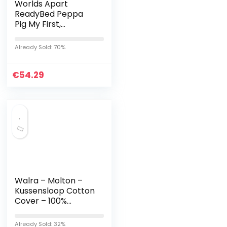
Worlds Apart
ReadyBed Peppa
Pig My First,
polyester,
meerkleurig, 130 x 61
Already Sold: 70%
x 23 cm
€
54.29
Walra – Molton –
Kussensloop Cotton
Cover – 100%
Katoen – 2x 60×70 –
Wit
Already Sold: 32%