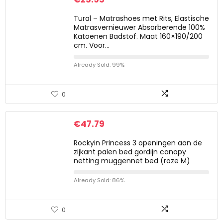
Tural – Matrashoes met Rits, Elastische
Matrasvernieuwer Absorberende 100%
Katoenen Badstof. Maat 160×190/200
cm. Voor…
Already Sold: 99%
0
€
47.79
Rockyin Princess 3 openingen aan de
zijkant palen bed gordijn canopy
netting muggennet bed (roze M)
Already Sold: 86%
0