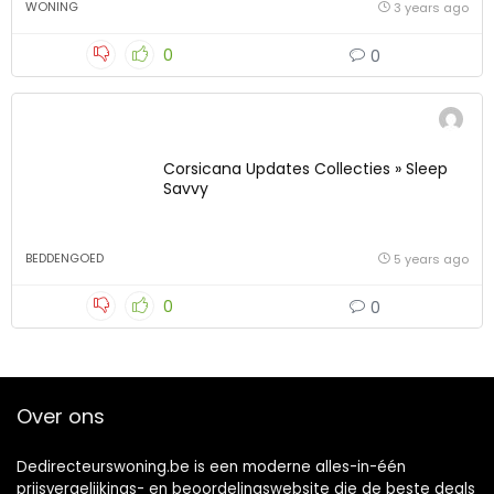
WONING
3 years ago
0
0
Corsicana Updates Collecties » Sleep
Savvy
BEDDENGOED
5 years ago
0
0
Over ons
Dedirecteurswoning.be is een moderne alles-in-één
prijsvergelijkings- en beoordelingswebsite die de beste deals