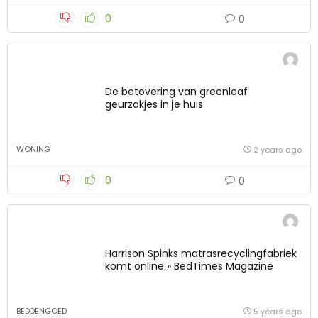
0
0
De betovering van greenleaf
geurzakjes in je huis
WONING
2 years ago
0
0
Harrison Spinks matrasrecyclingfabriek
komt online » BedTimes Magazine
BEDDENGOED
5 years ago