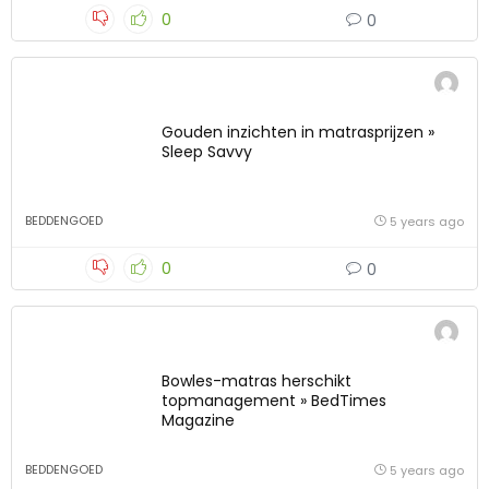
0
0
Gouden inzichten in matrasprijzen »
Sleep Savvy
BEDDENGOED
5 years ago
0
0
Bowles-matras herschikt
topmanagement » BedTimes
Magazine
BEDDENGOED
5 years ago