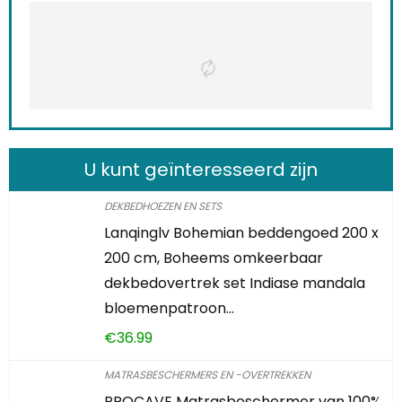
U kunt geïnteresseerd zijn
DEKBEDHOEZEN EN SETS
Lanqinglv Bohemian beddengoed 200 x
200 cm, Boheems omkeerbaar
dekbedovertrek set Indiase mandala
bloemenpatroon…
€
36.99
MATRASBESCHERMERS EN -OVERTREKKEN
PROCAVE Matrasbeschermer van 100%