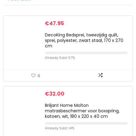
€
47.95
DecoKing Bedsprei, tweezijdig quilt,
sprei, polyester, zwart staal, 170 x 270
cm
Already Sold: 57%
0
€
32.00
Briljant Home Molton
matrasbeschermer voor boxspring,
katoen, wit, 180 x 220 x 40 cm
Already Sold: 14%