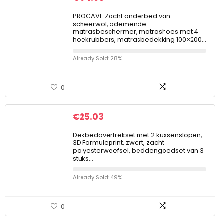
PROCAVE Zacht onderbed van
scheerwol, ademende
matrasbeschermer, matrashoes met 4
hoekrubbers, matrasbedekking 100×200…
Already Sold: 28%
0
€
25.03
Dekbedovertrekset met 2 kussenslopen,
3D Formuleprint, zwart, zacht
polyesterweefsel, beddengoedset van 3
stuks…
Already Sold: 49%
0