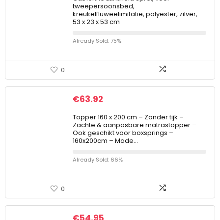
tweepersoonsbed,
kreukelfluweelimitatie, polyester, zilver,
53 x 23 x 53 cm
Already Sold: 75%
0
€
63.92
Topper 160 x 200 cm – Zonder tijk –
Zachte & aanpasbare matrastopper –
Ook geschikt voor boxsprings –
160x200cm – Made…
Already Sold: 66%
0
€
54.95