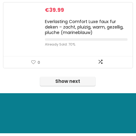
€
39.99
Everlasting Comfort Luxe faux fur
deken – zacht, pluizig, warm, gezellig,
pluche (marineblauw)
Already Sold: 70%
0
Show next