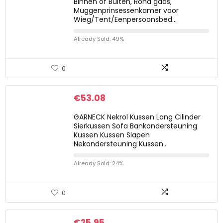
Binnen of Buiten, Rond gaas,
Muggenprinsessenkamer voor
Wieg/Tent/Eenpersoonsbed…
Already Sold: 49%
0
€
53.08
GARNECK Nekrol Kussen Lang Cilinder
Sierkussen Sofa Bankondersteuning
Kussen Kussen Slapen
Nekondersteuning Kussen…
Already Sold: 24%
0
€
25.95