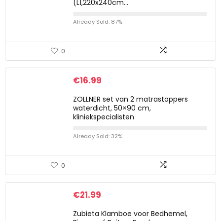
(L1,220x240cm…
Already Sold: 87%
0
€
16.99
ZOLLNER set van 2 matrastoppers
waterdicht, 50×90 cm,
kliniekspecialisten
Already Sold: 32%
0
€
21.99
Zubieta Klamboe voor Bedhemel,