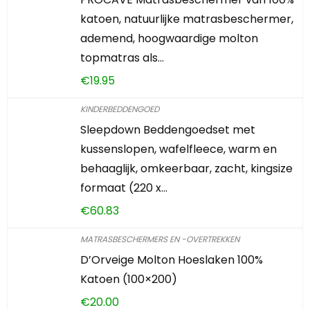
katoen, natuurlijke matrasbeschermer,
ademend, hoogwaardige molton
topmatras als…
€
19.95
KINDERBEDDENGOED
Sleepdown Beddengoedset met
kussenslopen, wafelfleece, warm en
behaaglijk, omkeerbaar, zacht, kingsize
formaat (220 x…
€
60.83
MATRASBESCHERMERS EN -OVERTREKKEN
D’Orveige Molton Hoeslaken 100%
Katoen (100×200)
€
20.00