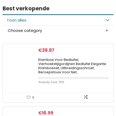
Best verkopende
Toon alles
Choose category
€
38.87
Klamboe Voor Bedluifel,
Vierhoekstijlgordijnen Bedluifel Elegante
Klamboeset, Uitbreidingsschroef,
Beroepstouw Voor Net…
Already Sold: 78%
0
€
16.99