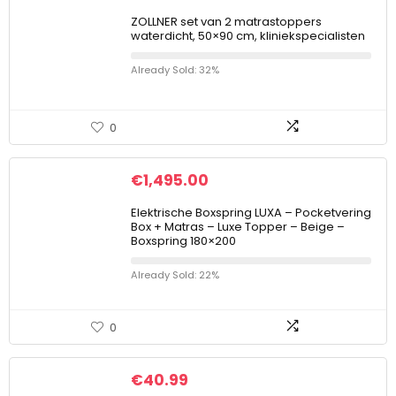
ZOLLNER set van 2 matrastoppers
waterdicht, 50×90 cm, kliniekspecialisten
Already Sold: 32%
0
€
1,495.00
Elektrische Boxspring LUXA – Pocketvering
Box + Matras – Luxe Topper – Beige –
Boxspring 180×200
Already Sold: 22%
0
€
40.99