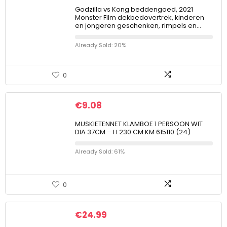
Godzilla vs Kong beddengoed, 2021
Monster Film dekbedovertrek, kinderen
en jongeren geschenken, rimpels en…
Already Sold: 20%
0
€
9.08
MUSKIETENNET KLAMBOE 1 PERSOON WIT
DIA 37CM – H 230 CM KM 615110 (24)
Already Sold: 61%
0
€
24.99