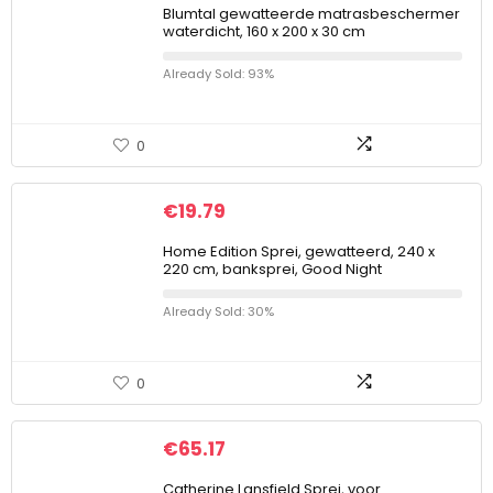
Blumtal gewatteerde matrasbeschermer
waterdicht, 160 x 200 x 30 cm
Already Sold: 93%
0
€
19.79
Home Edition Sprei, gewatteerd, 240 x
220 cm, banksprei, Good Night
Already Sold: 30%
0
€
65.17
Catherine Lansfield Sprei, voor