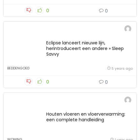
0
0
Eclipse lanceert nieuwe lijn,
herintroduceert een andere » Sleep
Savvy
BEDDENGOED
5 years ago
0
0
Houten vloeren en vloerverwarming:
een complete handleiding
WONING
1 year ago