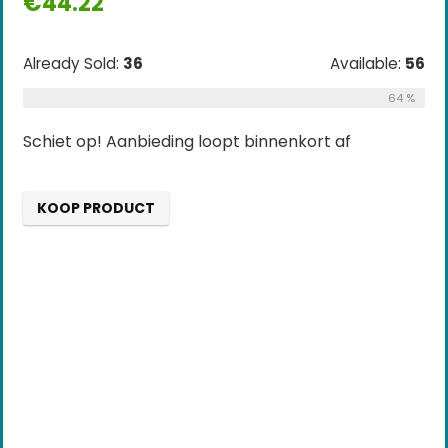
€
44.22
Already Sold:
36
Available:
56
64 %
Schiet op! Aanbieding loopt binnenkort af
KOOP PRODUCT