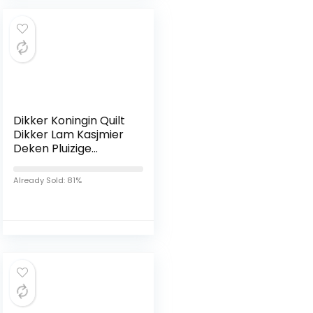
Dikker Koningin Quilt
Dikker Lam Kasjmier
Deken Pluizige
Dekbed Winter
Zachte Warme Bed
Already Sold: 81%
Dekbed Voor Thuis
Slaapkamer,I,200x23
0cm（5kg）