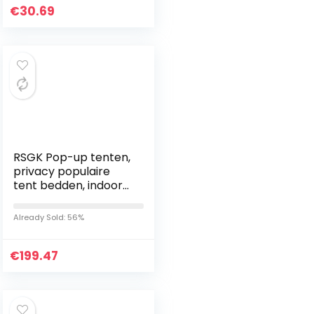
€
30.69
RSGK Pop-up tenten,
privacy populaire
tent bedden, indoor
privacy warme en
ademende tenten,
Already Sold: 56%
effectief verlichten…
€
199.47