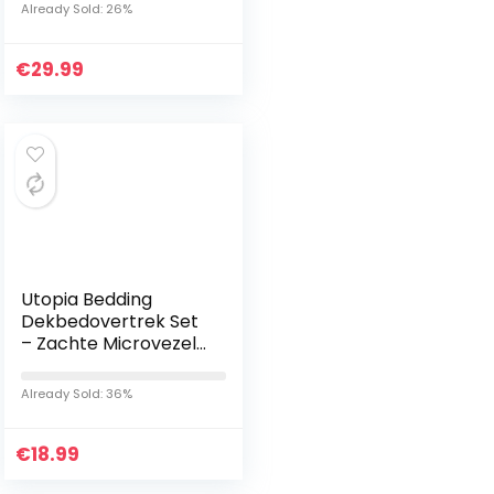
digitale print,
Already Sold: 26%
dekbedovertrek voor
kinderen en…
€
29.99
Utopia Bedding
Dekbedovertrek Set
– Zachte Microvezel
Dekbedovertrek
200x200cm met
Already Sold: 36%
Kussenslopen
50x75cm –
€
Beddengoed…
18.99