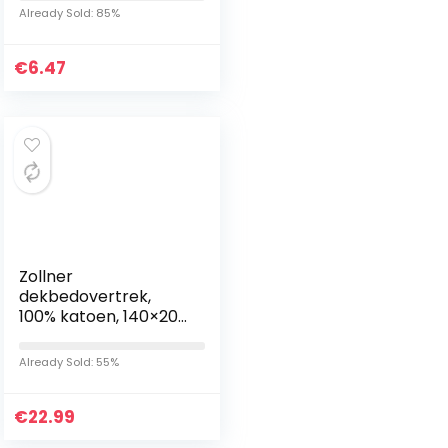
Thuis Car Office –
Already Sold: 85%
Groen
€
6.47
Zollner
dekbedovertrek,
100% katoen, 140×200
cm, hotelsluiting, wit
Already Sold: 55%
€
22.99