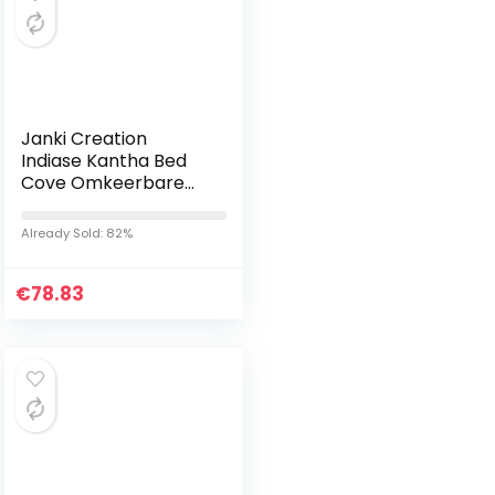
Janki Creation
Indiase Kantha Bed
Cove Omkeerbare
Patchwork Katoen
Handgemaakte Sprei
Already Sold: 82%
Gooi Khambadiya
Patchwork Sprei…
€
78.83