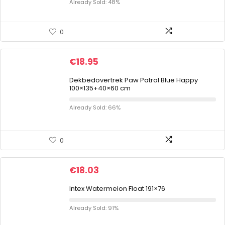
Already Sold: 48%
0
€
18.95
Dekbedovertrek Paw Patrol Blue Happy
100×135+40×60 cm
Already Sold: 66%
0
€
18.03
Intex Watermelon Float 191×76
Already Sold: 91%