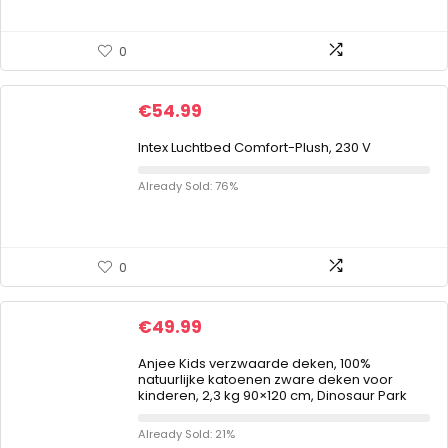
0
€
54.99
Intex Luchtbed Comfort-Plush, 230 V
Already Sold: 76%
0
€
49.99
Anjee Kids verzwaarde deken, 100%
natuurlijke katoenen zware deken voor
kinderen, 2,3 kg 90×120 cm, Dinosaur Park
Already Sold: 21%