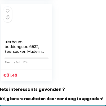
Bierbaum
beddengoed 6532,
Seersucker, Made in
Germany, limoen 03,
135×200 + 80×80 cm
Already Sold: 13%
€
31.49
Iets interessants gevonden ?
Krijg betere resultaten door vandaag te upgraden!