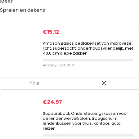
Meer
Spreien en dekens
€
15.12
Amazon Basics bedlakenset van microvezel,
licht, superzacht, onderhoudsvriendelijk, met
40,6 cm diepe zakken
Already Sold: 80%
0
€
24.97
Supportiback Ondersteuningskussen voor
de lendenwervelkolom, traagschuim,
lendenkussen voor thuis, kantoor, auto,
reizen…