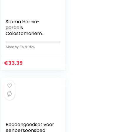
Stoma Hernia-
gordels
Colostomariem
Stomariem
Elastische
Already Sold: 75%
herniaband
Ademende buikband
€
Ondersteuning voor
33.39
colostoma…
Beddengoedset voor
eenpersoonsbed