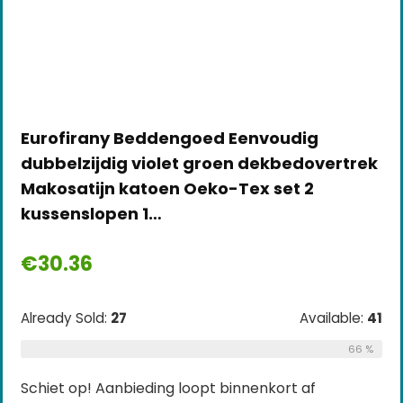
Eurofirany Beddengoed Eenvoudig
dubbelzijdig violet groen dekbedovertrek
Makosatijn katoen Oeko-Tex set 2
kussenslopen 1…
€
30.36
Already Sold:
27
Available:
41
66 %
Schiet op! Aanbieding loopt binnenkort af