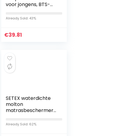
voor jongens, BTS-
dekbedovertrekken,
3D-beddengoedset,
Already Sold: 43%
zachte en
comfortabele…
€
39.81
SETEX waterdichte
molton
matrasbeschermer
voor kinderbedden
Already Sold: 62%