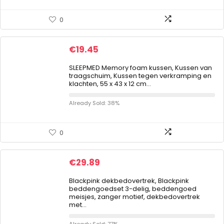
0
€
19.45
SLEEPMED Memory foam kussen, Kussen van
traagschuim, Kussen tegen verkramping en
klachten, 55 x 43 x 12 cm…
Already Sold: 38%
0
€
29.89
Blackpink dekbedovertrek, Blackpink
beddengoedset 3-delig, beddengoed
meisjes, zanger motief, dekbedovertrek
met…