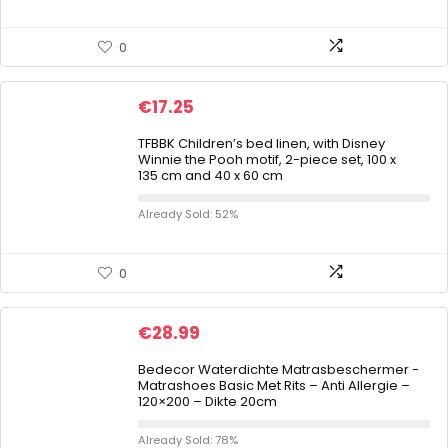
0
€
17.25
TFBBK Children’s bed linen, with Disney
Winnie the Pooh motif, 2-piece set, 100 x
135 cm and 40 x 60 cm
Already Sold: 52%
0
€
28.99
Bedecor Waterdichte Matrasbeschermer -
Matrashoes Basic Met Rits – Anti Allergie –
120×200 – Dikte 20cm
Already Sold: 78%