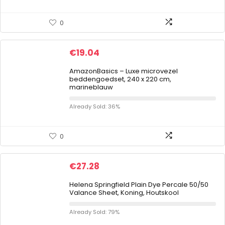
0
€
19.04
AmazonBasics – Luxe microvezel
beddengoedset, 240 x 220 cm,
marineblauw
Already Sold: 36%
0
€
27.28
Helena Springfield Plain Dye Percale 50/50
Valance Sheet, Koning, Houtskool
Already Sold: 79%