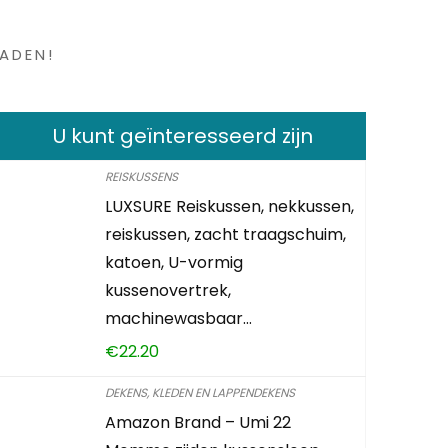
en ?
ADEN!
U kunt geïnteresseerd zijn
REISKUSSENS
LUXSURE Reiskussen, nekkussen,
reiskussen, zacht traagschuim,
katoen, U-vormig
kussenovertrek,
machinewasbaar…
€
22.20
DEKENS, KLEDEN EN LAPPENDEKENS
Amazon Brand – Umi 22