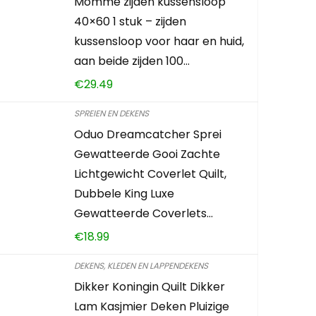
Momme zijden kussensloop
40×60 1 stuk – zijden
kussensloop voor haar en huid,
aan beide zijden 100…
€
29.49
SPREIEN EN DEKENS
Oduo Dreamcatcher Sprei
Gewatteerde Gooi Zachte
Lichtgewicht Coverlet Quilt,
Dubbele King Luxe
Gewatteerde Coverlets…
€
18.99
DEKENS, KLEDEN EN LAPPENDEKENS
Dikker Koningin Quilt Dikker
Lam Kasjmier Deken Pluizige