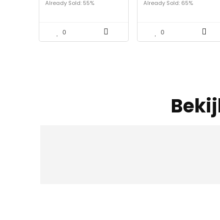
Already Sold: 55%
Already Sold: 65%
ergonomisch
hoes – Modern, stevig
rugkussen, perfect
traagschuim kussen…
zitcomfort, steunkussen
voor…
0
0
Beki