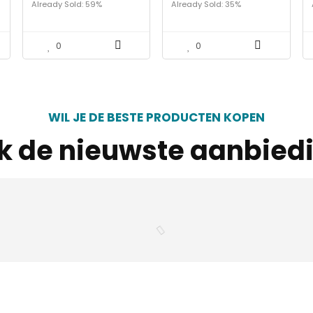
Already Sold: 59%
Already Sold: 35%
meisjes dekbed.
143 cm
0
0
WIL JE DE BESTE PRODUCTEN KOPEN
jk de nieuwste aanbied