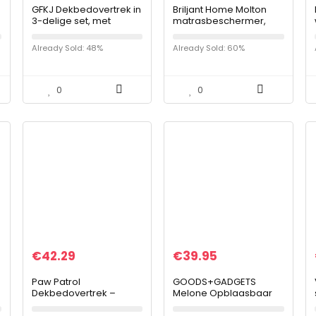
GFKJ Dekbedovertrek in
Briljant Home Molton
3-delige set, met
matrasbeschermer,
bloemenmotief, luxe,
katoen, wit, 90 x 200 x 30
met ritssluiting, zachte
cm
Already Sold: 48%
Already Sold: 60%
microvezel, 1
dekbedovertrek en 2…
0
0
€
42.29
€
39.95
Paw Patrol
GOODS+GADGETS
Dekbedovertrek –
Melone Opblaasbaar
1persoons 140×200 –
watermeloenmatras,
katoen – jongens,
zwemeiland, diameter