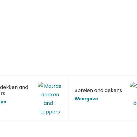
dekken and
Spreien and dekens
rs
Weergave
ave