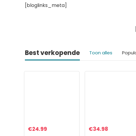
[bloglinks_meta]
Best verkopende
Toon alles
Popul
€
24.99
€
34.98