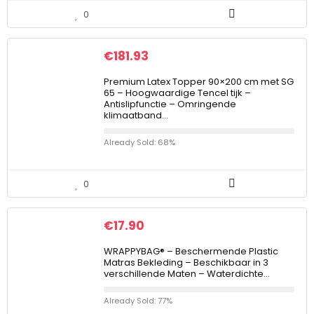
0
€
181.93
Premium Latex Topper 90×200 cm met SG
65 – Hoogwaardige Tencel tijk –
Antislipfunctie – Omringende
klimaatband…
Already Sold: 68%
0
€
17.90
WRAPPYBAG® – Beschermende Plastic
Matras Bekleding – Beschikbaar in 3
verschillende Maten – Waterdichte…
Already Sold: 77%