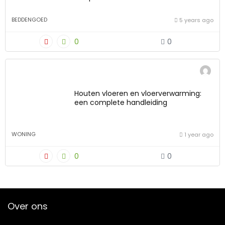
BEDDENGOED
5 years ago
0
0
Houten vloeren en vloerverwarming:
een complete handleiding
WONING
1 year ago
0
0
Over ons