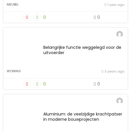
MEUBEL
1 year ago
0
0
Belangrijke functie weggelegd voor de
uitvoerder
WONING
3 years ago
0
0
Aluminium: de veelzijdige krachtpatser
in moderne bouwprojecten