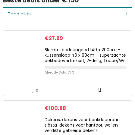
Beste deals onder € 150
Toon alles
€
27.99
Blumtal beddengoed 140 x 200cm +
kussensloop 40 x 80cm – superzachte
dekbedovertrekset, 2-delig, Taupe/Wit
Already Sold: 77%
0
€
100.88
Dekens, dekens voor bankdecoratie,
siësta-dekens voor kantoor, wollen
verdikte gebreide dekens