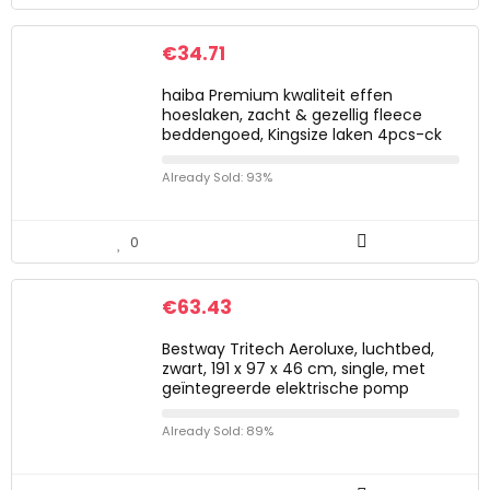
€
34.71
haiba Premium kwaliteit effen
hoeslaken, zacht & gezellig fleece
beddengoed, Kingsize laken 4pcs-ck
Already Sold: 93%
0
€
63.43
Bestway Tritech Aeroluxe, luchtbed,
zwart, 191 x 97 x 46 cm, single, met
geïntegreerde elektrische pomp
Already Sold: 89%