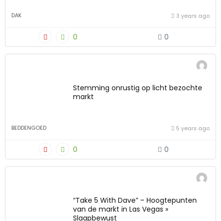
DAK
3 years ago
0
0
Stemming onrustig op licht bezochte
markt
BEDDENGOED
5 years ago
0
0
“Take 5 With Dave” – ​​Hoogtepunten
van de markt in Las Vegas »
Slaapbewust