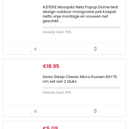
AZITEKE Mosquito Nets Popup Dome tent
design outdoor mongoolse jurk koepel
netto vrije montage en vouwen net
geschikt…
Already Sold: 79%
0
€
18.95
Swiss Sleep Classic Micro Kussen 60×70
cm set van 2 stuks
Already Sold: 47%
0
€
5.09