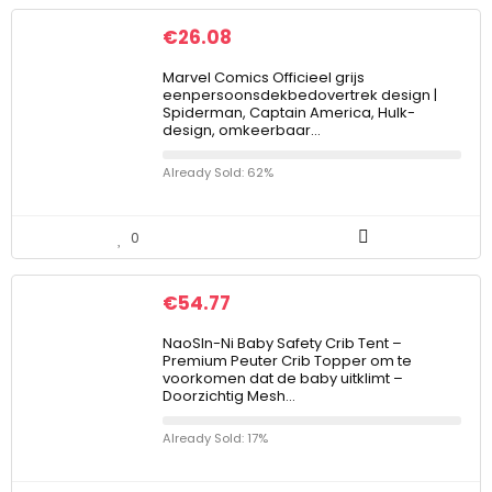
€
26.08
Marvel Comics Officieel grijs
eenpersoonsdekbedovertrek design |
Spiderman, Captain America, Hulk-
design, omkeerbaar…
Already Sold: 62%
0
€
54.77
NaoSIn-Ni Baby Safety Crib Tent –
Premium Peuter Crib Topper om te
voorkomen dat de baby uitklimt –
Doorzichtig Mesh…
Already Sold: 17%