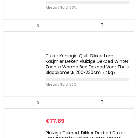
Already Sold: 58%
0
Dikker Koningin Quilt Dikker Lam
Kasjmier Deken Pluizige Dekbed Winter
Zachte Warme Bed Dekbed Voor Thuis
Slaapkamer,B,200x230cm（4kg）
Already Sold: 33%
0
€
77.89
Pluizige Dekbed, Dikker Dekbed Dikker