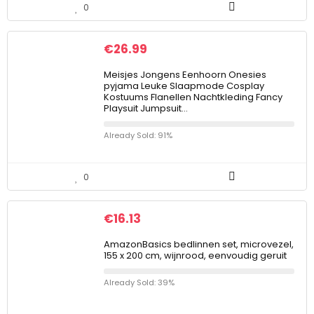
0
€
26.99
Meisjes Jongens Eenhoorn Onesies
pyjama Leuke Slaapmode Cosplay
Kostuums Flanellen Nachtkleding Fancy
Playsuit Jumpsuit…
Already Sold: 91%
0
€
16.13
AmazonBasics bedlinnen set, microvezel,
155 x 200 cm, wijnrood, eenvoudig geruit
Already Sold: 39%