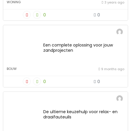
WONING
3 years ago
0
0
Een complete oplossing voor jouw
zandprojecten
BOUW
9 months ago
0
0
De ultieme keuzehulp voor relax- en
draaifauteuils