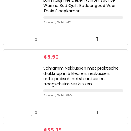
Lam Kasjmier Deken Winter Zachte
Warme Bed Quilt Beddengoed Voor
Thuis Slaapkamer…
Already Sold: 51%
0
€
9.90
Schramm Nekkussen met praktische
drukknop in 5 kleuren, reiskussen,
orthopedisch neksteunkussen,
traagschuim reiskussen…
Already Sold: 95%
0
€
55.95