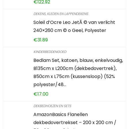
€
122.92
DEKENS, KLEDEN EN LAPPENDEKENS
Soleil d’Ocre Leo JetÃ © van verlicht
240×260 cm © o Geel, Polyester
€
31.89
KINDERBEDDENGOED
Bedlam Set, katoen, blauw, enkelvoudig,
B135cm x L200cm (dekbedovertrek),
B50cm x L75cm (kussensloop) (52%
polyester/48…
€
17.00
DEKBEDHOEZEN EN SETS
AmazonBasics Flanellen
dekbedovertrekset – 200 x 200 cm /