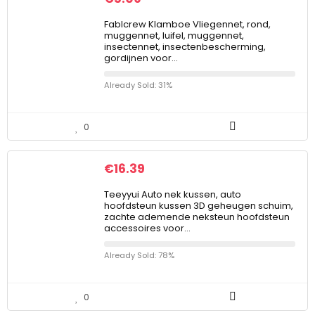
Fablcrew Klamboe Vliegennet, rond,
muggennet, luifel, muggennet,
insectennet, insectenbescherming,
gordijnen voor…
Already Sold: 31%
0
€
16.39
Teeyyui Auto nek kussen, auto
hoofdsteun kussen 3D geheugen schuim,
zachte ademende neksteun hoofdsteun
accessoires voor…
Already Sold: 78%
0