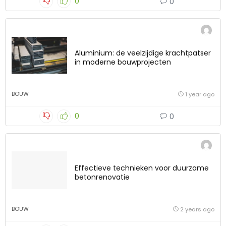
0
0
Aluminium: de veelzijdige krachtpatser
in moderne bouwprojecten
BOUW
1 year ago
0
0
Effectieve technieken voor duurzame
betonrenovatie
BOUW
2 years ago