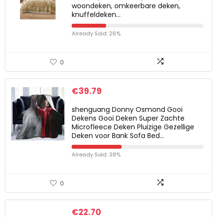
woondeken, omkeerbare deken,
knuffeldeken…
Already Sold: 26%
0
€
39.79
shenguang Donny Osmond Gooi
Dekens Gooi Deken Super Zachte
Microfleece Deken Pluizige Gezellige
Deken voor Bank Sofa Bed…
Already Sold: 38%
0
€
22.70