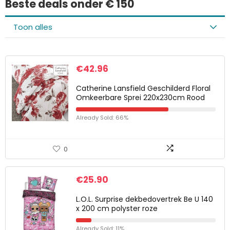
Beste deals onder € 150
Toon alles
€
42.96
Catherine Lansfield Geschilderd Floral
Omkeerbare Sprei 220x230cm Rood
Already Sold: 66%
0
€
25.90
L.O.L. Surprise dekbedovertrek Be U 140
x 200 cm polyster roze
Already Sold: 11%