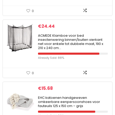
0
€
24.44
ACMEDE Klamboe voor bed
insectenwering binnen/buiten vierkant
net voor enkele tot dubbele maat, 190 x
210 x 240 cm…
Already Sold: 88%
0
€
15.68
EHC katoenen handgeweven
omkeerbare eenpersoonshoes voor
fauteuils 125 x 150 cm – grijs