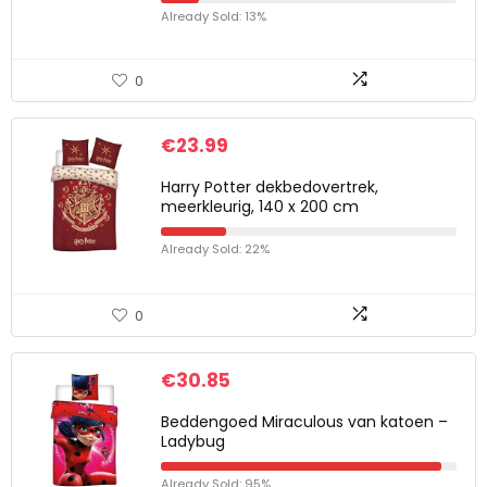
Already Sold: 13%
0
€
23.99
Harry Potter dekbedovertrek,
meerkleurig, 140 x 200 cm
Already Sold: 22%
0
€
30.85
Beddengoed Miraculous van katoen –
Ladybug
Already Sold: 95%