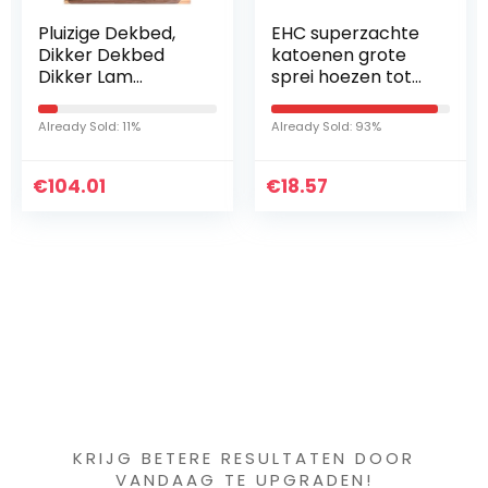
EHC superzachte
NUOBESTY 8 Stks
katoenen grote
Cooling Gel
sprei hoezen tot
Patches Koeling
2-zitsbank of
Voorhoofd Strips
tweepersoonsbed
Cool Gel Pads Ice
Already Sold: 93%
Already Sold: 84%
– grijs
Gel Hot Cold Pack
Gel Wrap Voor
€
18.57
€
Baby Kids
13.74
Iets interessants
gevonden ?
KRIJG BETERE RESULTATEN DOOR
VANDAAG TE UPGRADEN!