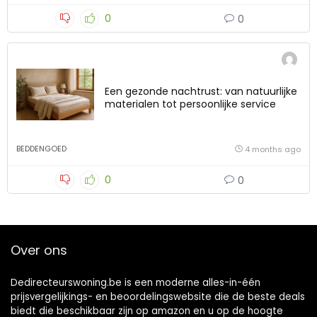
0
0
Een gezonde nachtrust: van natuurlijke
materialen tot persoonlijke service
BEDDENGOED
4 months ago
0
0
Over ons
Dedirecteurswoning.be is een moderne alles-in-één
prijsvergelijkings- en beoordelingswebsite die de beste deals
biedt die beschikbaar zijn op amazon en u op de hoogte