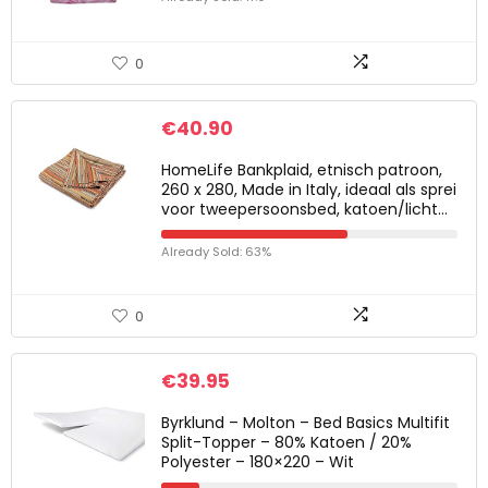
0
€
40.90
HomeLife Bankplaid, etnisch patroon,
260 x 280, Made in Italy, ideaal als sprei
voor tweepersoonsbed, katoen/licht…
Already Sold: 63%
0
€
39.95
Byrklund – Molton – Bed Basics Multifit
Split-Topper – 80% Katoen / 20%
Polyester – 180×220 – Wit