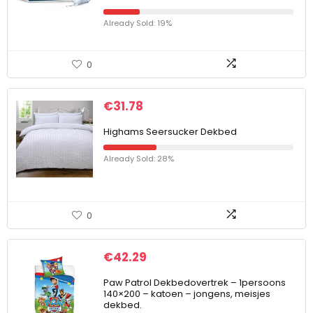
Already Sold: 19%
0
€
31.78
Highams Seersucker Dekbed
Already Sold: 28%
0
€
42.29
Paw Patrol Dekbedovertrek – 1persoons
140×200 – katoen – jongens, meisjes
dekbed.