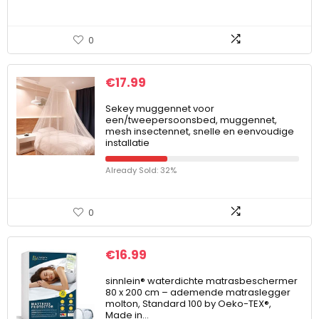
0
€
17.99
Sekey muggennet voor
een/tweepersoonsbed, muggennet,
mesh insectennet, snelle en eenvoudige
installatie
Already Sold: 32%
0
€
16.99
sinnlein® waterdichte matrasbeschermer
80 x 200 cm – ademende matraslegger
molton, Standard 100 by Oeko-TEX®,
Made in…