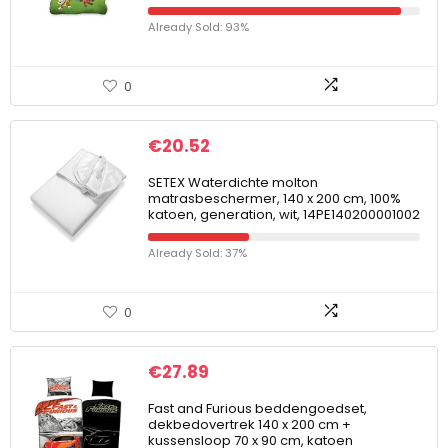
Already Sold: 93%
0
€
20.52
SETEX Waterdichte molton
matrasbeschermer, 140 x 200 cm, 100%
katoen, generation, wit, 14PE140200001002
Already Sold: 37%
0
€
27.89
Fast and Furious beddengoedset,
dekbedovertrek 140 x 200 cm +
kussensloop 70 x 90 cm, katoen