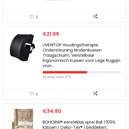
0
€
21.99
LIVEHITOP Houdingstherapie
Ondersteuning lendenkussen
Traagschuim, Verstelbaar
Ergonomisch Kussen voor Lage Rugpijn
voor…
Already Sold: 57%
0
€
34.90
BOHORIA® eersteklas sprei Bali | 100%
katoen | Oeko-Tex® | beddeken,