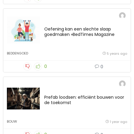
Oefening kan een slechte slaap
goedmaken »BedTimes Magazine
BEDDENGOED
5 years ago
0
0
Prefab loodsen: efficiënt bouwen voor
de toekomst
BOUW
1 year ago