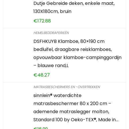
Dutje Gebreide deken, enkele maat,
130X180cm, bruin
€
172.88
HEMELBEDDRAPERIEËN
DSFHKUYB Klamboe, 80×190 cm
bedluifel, draagbare reisklamboes,
opvouwbaar klamboe-campinggordijn
– blauwe rand,L
€
48.27
MATRASBESCHERMERS EN -OVERTREKKEN
sinnlein® waterdichte
matrasbeschermer 80 x 200 cm –
ademende matraslegger molton,
Standard 100 by Oeko-TEX®, Made in…