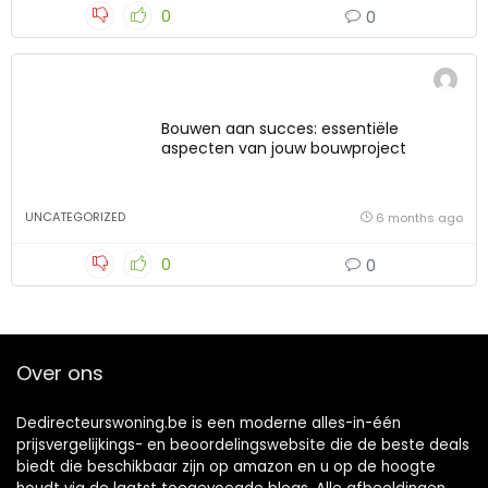
0
0
Bouwen aan succes: essentiële
aspecten van jouw bouwproject
UNCATEGORIZED
6 months ago
0
0
Over ons
Dedirecteurswoning.be is een moderne alles-in-één
prijsvergelijkings- en beoordelingswebsite die de beste deals
biedt die beschikbaar zijn op amazon en u op de hoogte