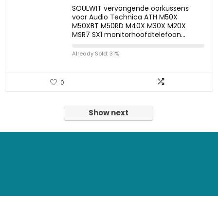
SOULWIT vervangende oorkussens
voor Audio Technica ATH M50X
M50XBT M50RD M40X M30X M20X
MSR7 SX1 monitorhoofdtelefoon…
Already Sold: 31%
0
Show next