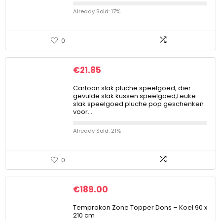
Already Sold: 17%
0
€
21.85
Cartoon slak pluche speelgoed, dier
gevulde slak kussen speelgoed,Leuke
slak speelgoed pluche pop geschenken
voor…
Already Sold: 21%
0
€
189.00
Temprakon Zone Topper Dons – Koel 90 x
210 cm