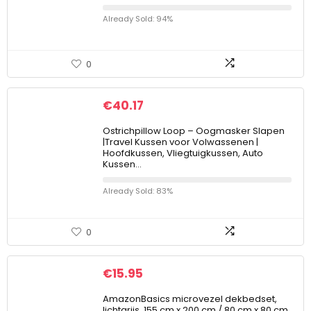
Already Sold: 94%
0
€
40.17
Ostrichpillow Loop – Oogmasker Slapen
|Travel Kussen voor Volwassenen |
Hoofdkussen, Vliegtuigkussen, Auto
Kussen…
Already Sold: 83%
0
€
15.95
AmazonBasics microvezel dekbedset,
lichtgrijs, 155 cm x 200 cm / 80 cm x 80 cm