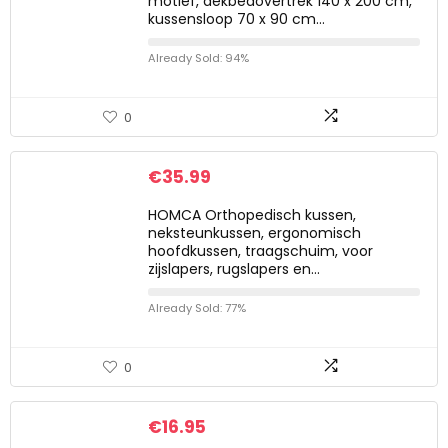
motief, dekbedovertrek 140 x 200 cm,
kussensloop 70 x 90 cm…
Already Sold: 94%
0
€
35.99
HOMCA Orthopedisch kussen,
neksteunkussen, ergonomisch
hoofdkussen, traagschuim, voor
zijslapers, rugslapers en…
Already Sold: 77%
0
€
16.95