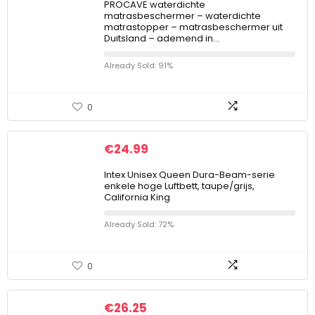
PROCAVE waterdichte
matrasbeschermer – waterdichte
matrastopper – matrasbeschermer uit
Duitsland – ademend in…
Already Sold: 91%
0
€
24.99
Intex Unisex Queen Dura-Beam-serie
enkele hoge Luftbett, taupe/grijs,
California King
Already Sold: 72%
0
€
26.25