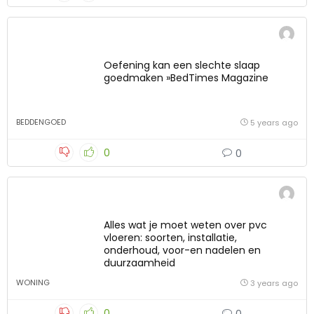
Oefening kan een slechte slaap
goedmaken »BedTimes Magazine
BEDDENGOED
5 years ago
0
0
Alles wat je moet weten over pvc
vloeren: soorten, installatie,
onderhoud, voor-en nadelen en
duurzaamheid
WONING
3 years ago
0