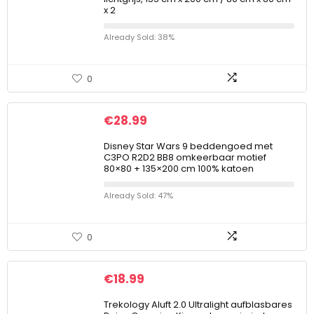
x 2
Already Sold: 38%
0
€
28.99
Disney Star Wars 9 beddengoed met
C3PO R2D2 BB8 omkeerbaar motief
80×80 + 135×200 cm 100% katoen
Already Sold: 47%
0
€
18.99
Trekology Aluft 2.0 Ultralight aufblasbares