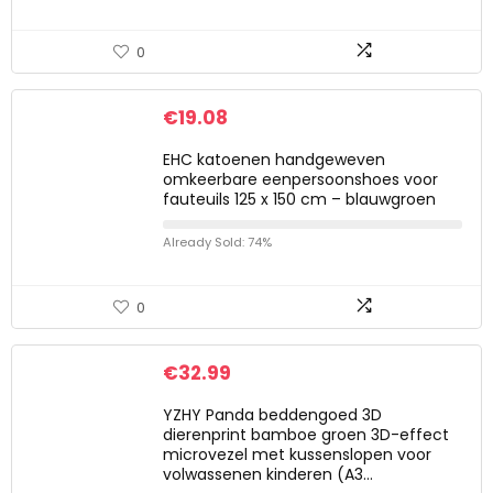
0
€
19.08
EHC katoenen handgeweven
omkeerbare eenpersoonshoes voor
fauteuils 125 x 150 cm – blauwgroen
Already Sold: 74%
0
€
32.99
YZHY Panda beddengoed 3D
dierenprint bamboe groen 3D-effect
microvezel met kussenslopen voor
volwassenen kinderen (A3…