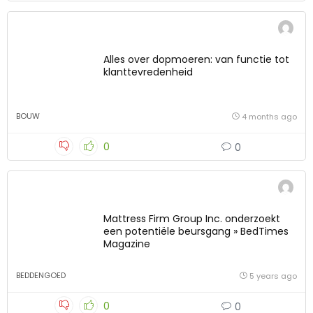
Alles over dopmoeren: van functie tot
klanttevredenheid
BOUW
4 months ago
0
0
Mattress Firm Group Inc. onderzoekt
een potentiële beursgang » BedTimes
Magazine
BEDDENGOED
5 years ago
0
0