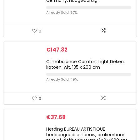
Germany, hoogwaardig…
Already Sold: 67%
0
€
147.32
Climabalance Comfort Light Deken,
katoen, wit, 135 x 200 cm
Already Sold: 49%
0
€
37.68
Herding BUREAU ARTISTIQUE
beddengoedset leeuw, omkeerbaar