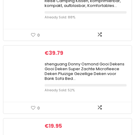
Reise Camping Kissen, komprimierbar,
kompakt, aufblasbar, Komfortables…
Already Sold: 88%
0
€
39.79
shenguang Donny Osmond Gooi Dekens
Gooi Deken Super Zachte Microfleece
Deken Pluizige Gezellige Deken voor
Bank Sofa Bed…
Already Sold: 52%
0
€
19.95