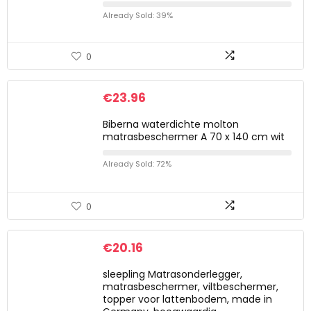
Already Sold: 39%
0
€
23.96
Biberna waterdichte molton
matrasbeschermer A 70 x 140 cm wit
Already Sold: 72%
0
€
20.16
sleepling Matrasonderlegger,
matrasbeschermer, viltbeschermer,
topper voor lattenbodem, made in