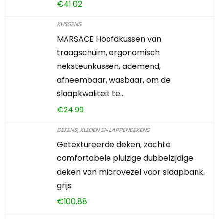
€
41.02
KUSSENS
MARSACE Hoofdkussen van
traagschuim, ergonomisch
neksteunkussen, ademend,
afneembaar, wasbaar, om de
slaapkwaliteit te…
€
24.99
DEKENS, KLEDEN EN LAPPENDEKENS
Getextureerde deken, zachte
comfortabele pluizige dubbelzijdige
deken van microvezel voor slaapbank,
grijs
€
100.88