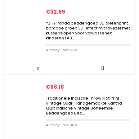
€
32.99
YZHY Panda beddengoed 3D dierenprint
bamboe groen 3D-effect microvezel met
kussenslopen voor volwassenen
kinderen (A3…
Already Sold: 62%
0
€
68.18
Traditionele Indische Throw Ikat Print
Vintage Gudri Handgemaakte Kantha
Quilt Indische Vintage Boheemse
Beddengoed Bed…
Already Sold: 30%