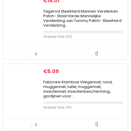
€
14.01
Yagerod SteelHard Mannen Versterken
Patch- Staal Harde Mannelijke
Versterking van Tummy Patch- SteelHard
Versterking…
Already Sold: 61%
0
€
5.09
Fablcrew Klamboe Vliegennet, rond,
muggennet, luifel, muggennet,
insectennet, insectenbescherming,
gordijnen voor…
Already Sold: 31%
0