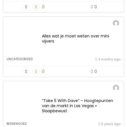
0
0
Alles wat je moet weten over mini
vijvers
UNCATEGORIZED
4 months ago
0
0
“Take 5 With Dave” – ​​Hoogtepunten
van de markt in Las Vegas »
Slaapbewust
BEDDENGOED
5 years ago