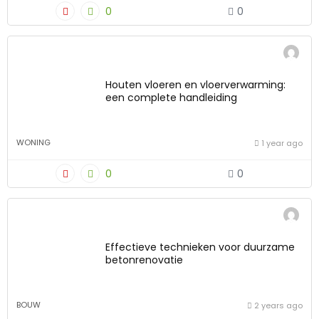
0
0
Houten vloeren en vloerverwarming:
een complete handleiding
WONING
1 year ago
0
0
Effectieve technieken voor duurzame
betonrenovatie
BOUW
2 years ago