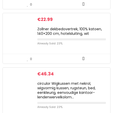
0
€
22.99
Zollner dekbedovertrek, 100% katoen,
140×200 cm, hotelsluiting, wit
Already Sold: 23%
0
€
46.34
circulor Wigkussen met nekrol,
wigvormig kussen, rugsteun, bed,
eenkleurig, eenvoudige kantoor-
lendenwervelkolom…
Already Sold: 23%