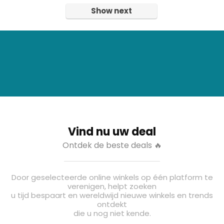
Show next
Vind nu uw deal
Ontdek de beste deals 🔥
Door geselecteerde online winkels op één platform te
verenigen, helpt zoeken
u tijd bespaart en wereldwijd nieuwe winkels en trends
ontdekt
die u nog niet kende.