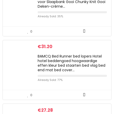
voor Slaapbank Gooi Chunky Knit Gooi
Deken-crème…
Already Sold: 35%
0
€
31.20
BAMCQ Bed Runner bed lopers Hotel
hotel beddengoed hoogwaardige
effen kleur bed staarten bed vlag bed
end mat bed cover…
Already Sold: 77%
0
€
27.28