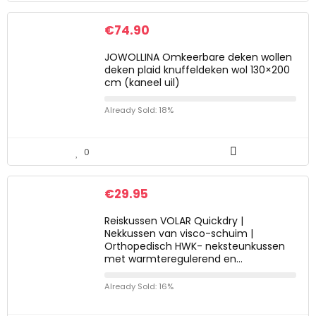
€
74.90
JOWOLLINA Omkeerbare deken wollen
deken plaid knuffeldeken wol 130×200
cm (kaneel uil)
Already Sold: 18%
0
€
29.95
Reiskussen VOLAR Quickdry |
Nekkussen van visco-schuim |
Orthopedisch HWK- neksteunkussen
met warmteregulerend en…
Already Sold: 16%