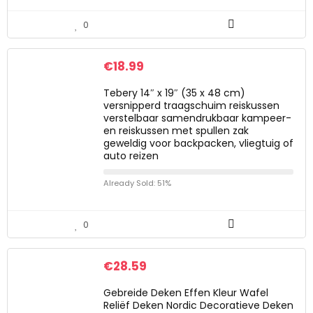
0
€
18.99
Tebery 14″ x 19″ (35 x 48 cm)
versnipperd traagschuim reiskussen
verstelbaar samendrukbaar kampeer-
en reiskussen met spullen zak
geweldig voor backpacken, vliegtuig of
auto reizen
Already Sold: 51%
0
€
28.59
Gebreide Deken Effen Kleur Wafel
Reliëf Deken Nordic Decoratieve Deken