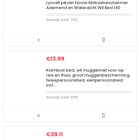
Lyocell pikolin Home Matrasbeschermer
Ademend en Waterdicht Wit Bed 140
Already Sold: 70%
0
€
13.99
Klamboe bed, wit muggennet voor op
reis en thuis, groot muggenbescherming,
tweepersoonsbed, eenpersoonsbed
incl…
Already Sold: 99%
0
€
39.11