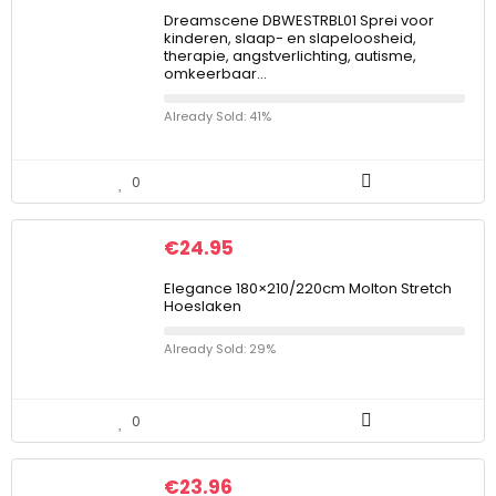
Dreamscene DBWESTRBL01 Sprei voor
kinderen, slaap- en slapeloosheid,
therapie, angstverlichting, autisme,
omkeerbaar…
Already Sold: 41%
0
€
24.95
Elegance 180×210/220cm Molton Stretch
Hoeslaken
Already Sold: 29%
0
€
23.96