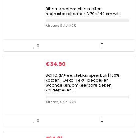
Biberna waterdichte molton
matrasbeschermer A 70 x 140 cm wit
Already Sold: 42%
0
€
34.90
BOHORIA® eersteklas sprei Bali | 100%
katoen | Oeko-Tex® | beddeken,
woondeken, omkeerbare deken,
knuffeldeken…
Already Sold: 22%
0