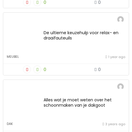
0
0
De ultieme keuzehulp voor relax- en
draaifauteuils
MEUBEL
1 year ago
0
0
Alles wat je moet weten over het
schoonmaken van je dakgoot
DAK
3 years ago