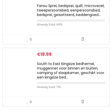
Fansu Sprei, bedsprei, quilt, microvezel,
tweepersoonsbed, eenpersoonsbed,
bedsprei, gewatteerd, beddengoed…
Already Sold: 68%
0
€
18.99
South to East Kingsize bedhemel,
muggennet voor binnen en buiten,
camping of slaapkamer, geschikt voor
een kingsize bed…
Already Sold: 71%
0