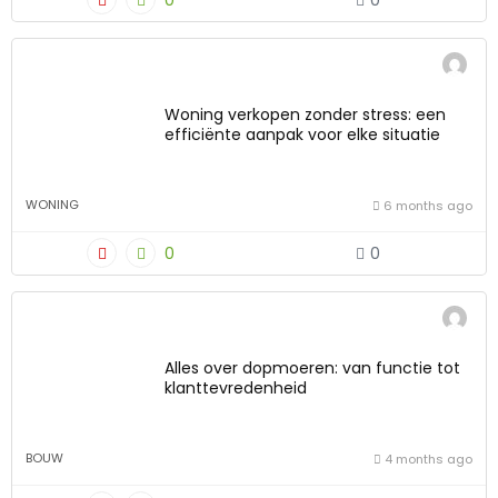
0
0
Woning verkopen zonder stress: een
efficiënte aanpak voor elke situatie
WONING
6 months ago
0
0
Alles over dopmoeren: van functie tot
klanttevredenheid
BOUW
4 months ago