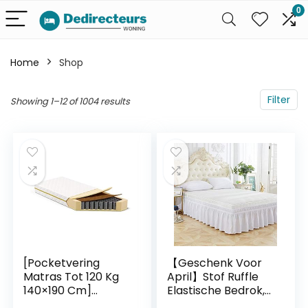
0
Home
Shop
Filter
Showing 1–12 of 1004 results
[Pocketvering
【Geschenk Voor
Matras Tot 120 Kg
April】Stof Ruffle
140×190 Cm]
Elastische Bedrok,
Tweepersoonsmat
Bedrok, Valance