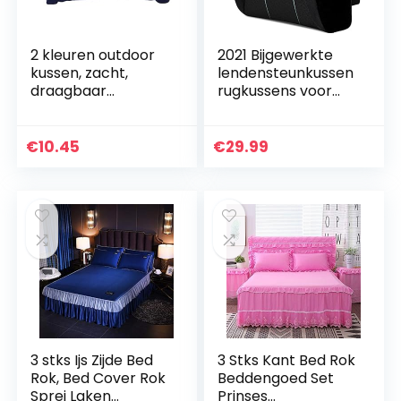
2 kleuren outdoor
2021 Bijgewerkte
kussen, zacht,
lendensteunkussen
draagbaar
rugkussens voor
vouwkussen,
kantoor thuis auto
casual,
lendenkussens met
opblaasbaar
ademende 3D-
€
10.45
€
29.99
kussen voor
mesh hoes…
kamperen,
klimmen
wandelen…
3 stks Ijs Zijde Bed
3 Stks Kant Bed Rok
Rok, Bed Cover Rok
Beddengoed Set
Sprei Laken
Prinses