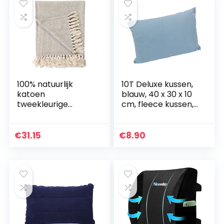
100% natuurlijk
10T Deluxe kussen,
katoen
blauw, 40 x 30 x 10
tweekleurige
cm, fleece kussen,
visgraatbank
reiskussen,
fauteuil sprei
hoofdkussen,
bankovertrek –
nekkussen met
€
31.15
€
8.90
250 x 380 cm,
draagzak
super
reuzengrootte