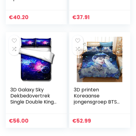
150X200 CM
Beddengoed Sheet
180X200 CM Home
Bed Voor Meisje
Wrap Around
Bed Rok Maat Bed
€
40.20
€
37.91
Elastische Effen
Rok Set Spreien
Bed Rokken…
Queen Bed…
3D Galaxy Sky
3D printen
Dekbedovertrek
Koreaanse
Single Double King
jongensgroep BTS
Size Purple Star
beddengoed set,
Moon Beddegoed
dekbedovertrek
Dekbedovertrek
kussensloop
€
56.00
€
52.99
met Ritssluiting en…
dekbedovertrek,
geschikt voor