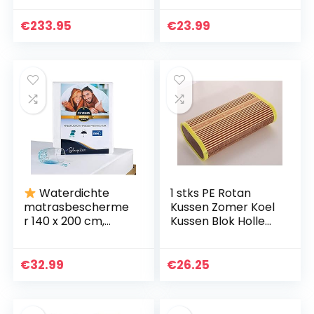
ras – 7 Comfort
Spread Cover Quilt
Zones & Cocomat
voor Home Blanket
€
233.95
€
23.99
– Pocketveer
Bed(King: 78…
Matras Tot 120…
Waterdichte
1 stks PE Rotan
matrasbescherme
Kussen Zomer Koel
r 140 x 200 cm,
Kussen Blok Holle
molton 100%
Bamboe
katoen,
Stoomkamer Met
matrashoes met
Koel Kussen Zweet
€
32.99
€
26.25
vochtbescherming,
Stomen Kussen
ademend,
Hoofd Kussen…
nieuwste…