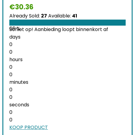
€
30.36
Already Sold:
27
Available:
41
66 %
Schiet op! Aanbieding loopt binnenkort af
days
0
0
hours
0
0
minutes
0
0
seconds
0
0
KOOP PRODUCT