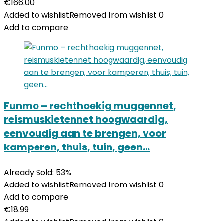
€
166.00
Added to wishlist
Removed from wishlist
0
Add to compare
Funmo – rechthoekig muggennet,
reismuskietennet hoogwaardig,
eenvoudig aan te brengen, voor
kamperen, thuis, tuin, geen…
Already Sold: 53%
Added to wishlist
Removed from wishlist
0
Add to compare
€
18.99