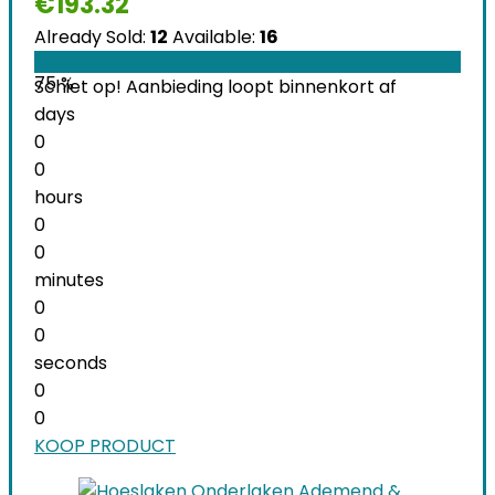
€
193.32
Already Sold:
12
Available:
16
75 %
Schiet op! Aanbieding loopt binnenkort af
days
0
0
hours
0
0
minutes
0
0
seconds
0
0
KOOP PRODUCT