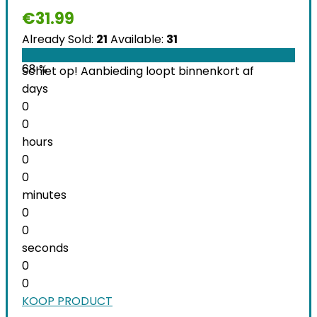
€
31.99
Already Sold:
21
Available:
31
68 %
Schiet op! Aanbieding loopt binnenkort af
days
0
0
hours
0
0
minutes
0
0
seconds
0
0
KOOP PRODUCT