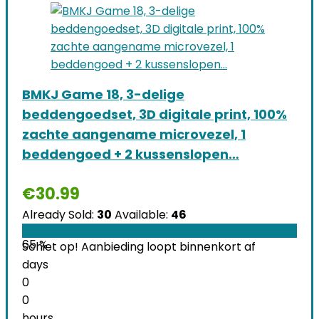
BMKJ Game 18, 3-delige
beddengoedset, 3D digitale print, 100%
zachte aangename microvezel, 1
beddengoed + 2 kussenslopen…
€
30.99
Already Sold:
30
Available:
46
65 %
Schiet op! Aanbieding loopt binnenkort af
days
0
0
hours