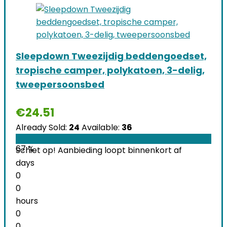
Sleepdown Tweezijdig beddengoedset,
tropische camper, polykatoen, 3-delig,
tweepersoonsbed
€
24.51
Already Sold:
24
Available:
36
67 %
Schiet op! Aanbieding loopt binnenkort af
days
0
0
hours
0
0