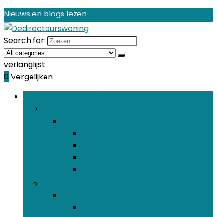
Nieuws en blogs lezen
Search for:
verlanglijst
0
Vergelijken
Bladeren door rubrieken
Dekens, kleden en lappendekens
Dekens, kleden en lappendekens
Dekens voor op bed
Patchworkquilts
Plaids
Quilts en sets
Kussens
Kussens
Lumbaalkussens