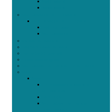
Nekkussens
Reiskussens
Matrasdekken en -toppers
Matrasdekken en -toppers
Dekmatrassen
Matrasdekken
Spreien en dekens
Dekbedhoezen en sets
Hemelbeddraperieën
Kinderbeddengoed
Matrasbeschermers en -overtrekken
Meer
Meer
Luchtbedden, kussens en
accessoires
Bedrokken
Matrasbeschermers en -
overtrekken