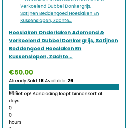
Hoeslaken Onderlaken Ademend &
Verkoelend Dubbel Donkergrijs, Satijnen
Beddengoed Hoeslaken En
Kussenslopen, Zachte…
€
50.00
Already Sold:
18
Available:
26
69 %
Schiet op! Aanbieding loopt binnenkort af
days
0
0
hours