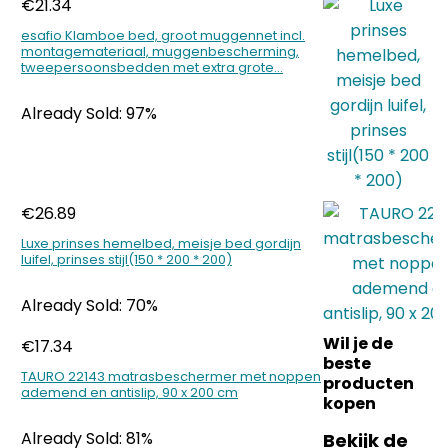
€
21.34
esafio Klamboe bed, groot muggennet incl.
montagemateriaal, muggenbescherming,
tweepersoonsbedden met extra grote…
Already Sold: 97%
€
26.89
Luxe prinses hemelbed, meisje bed gordijn
luifel, prinses stijl(150 * 200 * 200)
Already Sold: 70%
Wil je de
€
17.34
beste
TAURO 22143 matrasbeschermer met noppen
producten
ademend en antislip, 90 x 200 cm
kopen
Already Sold: 81%
Bekijk de