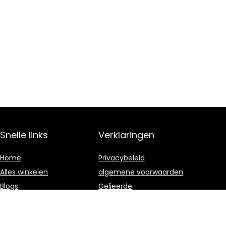
Snelle links
Verklaringen
Home
Privacybeleid
Alles winkelen
algemene voorwaarden
Blogs
Gelieerde
openbaarmaking
Adverteren
Onze webshops