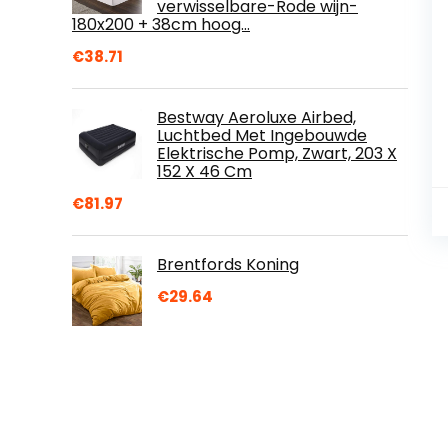
verwisselbare-Rode wijn-
180x200 + 38cm hoog…
€
38.71
Bestway Aeroluxe Airbed,
Luchtbed Met Ingebouwde
Elektrische Pomp, Zwart, 203 X
152 X 46 Cm
€
81.97
Brentfords Koning
€
29.64