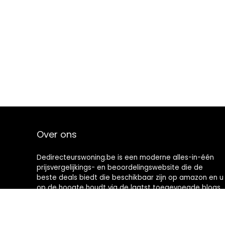
Over ons
Dedirecteurswoning.be is een moderne alles-in-één
prijsvergelijkings- en beoordelingswebsite die de
beste deals biedt die beschikbaar zijn op amazon en u
op de hoogte houdt via de laatst toegevoegde blogs.
Alle afbeeldingen zijn auteursrechtelijk beschermd
door hun respectievelijke eigenaren. Alle geciteerde
inhoud is afgeleid van hun respectievelijke bronnen.