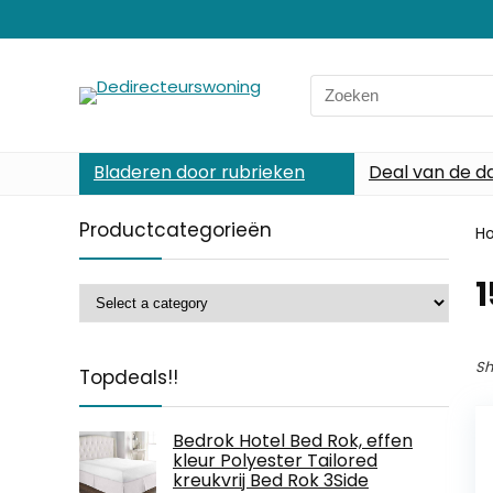
Search
for:
Bladeren door rubrieken
Deal van de d
Productcategorieën
H
1
Sh
Topdeals!!
Bedrok Hotel Bed Rok, effen
kleur Polyester Tailored
kreukvrij Bed Rok 3Side