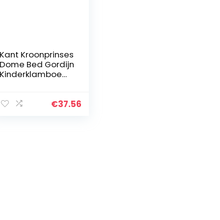
Kant Kroonprinses
Dome Bed Gordijn
Kinderklamboe
Huis Tent
Wasbaar Meisjes
Games Huis Castl
€
37.56