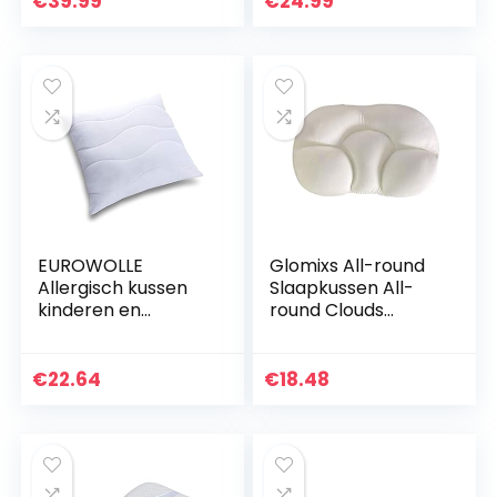
€
39.99
€
24.99
OEKO-TEX en
33 x (12.5/10.5) cm)
Certipur Certified –
Nekkussen…
EUROWOLLE
Glomixs All-round
Allergisch kussen
Slaapkussen All-
kinderen en
round Clouds
volwassenen in
Kussen Nursing
microvezel
Kussen Slapen
Comfortabel
Memory Foam Egg
€
22.64
€
18.48
kussen voor
Shaped Pillow
buikslapers Een
comfortabel…