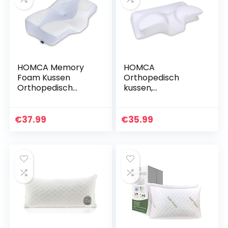
HOMCA Memory
HOMCA
Foam Kussen
Orthopedisch
Orthopedisch
kussen,
Hoofdkussen
neksteunkussen,
Ergonomisch
ergonomisch
Traagschuim
hoofdkussen,
€
37.99
€
35.99
Neksteunkussen
traagschuim, voor
ter Ondersteuning
zijslapers,
van Nek…
rugslapers en…