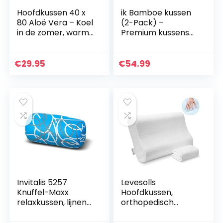
Hoofdkussen 40 x
ik Bamboe kussen
80 Aloë Vera – Koel
(2-Pack) –
in de zomer, warm
Premium kussens
in de winter – No.1.
om te slapen –
Zijslaapkussen met
versnipperd
rustgevende
traagschuim
€
29.95
€
54.99
werking…
kussen met
wasbare
kussensloop…
Invitalis 5257
Levesolls
Knuffel-Maxx
Hoofdkussen,
relaxkussen, lijnen
orthopedisch
blauw
neksteunkussen,
ergonomisch