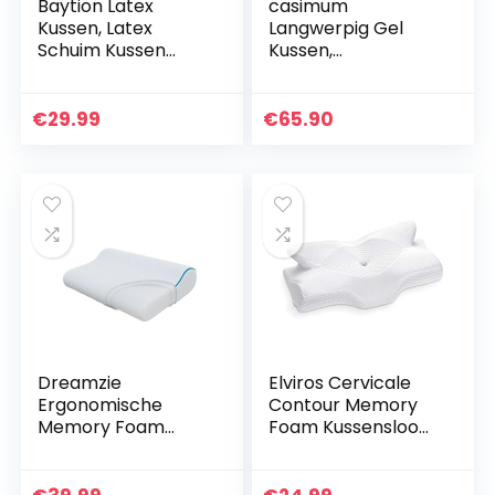
Baytion Latex
casimum
Kussen, Latex
Langwerpig Gel
Schuim Kussen
Kussen,
voor Slaap met
Traagschuim
Opbergzak, Zacht
Kussen voor
Kussen voor
Zijslapers en
€
29.99
€
65.90
Zijslaper en
Rugslapers.
Rugslaper [100…
Orthopedisch
Hoofdkussen van
Memory…
Dreamzie
Elviros Cervicale
Ergonomische
Contour Memory
Memory Foam
Foam Kussensloop
Pillow en
Vervangbare
Orthopaedic Pillow
Kussensloop (Wit,
(60 x 40 cm)
Kussensloop-64 x