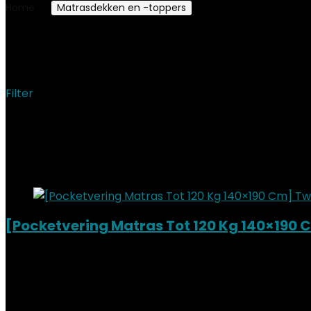
Home
Matrasdekken en -toppers
Dekmatrassen
Dekmatrassen
Filter
Showing 1–12 of 24 results
Added to wishlist
Removed from wishlist
0
Add to compare
[Pocketvering Matras Tot 120 Kg 140×190
Added to wishlist
Removed from wishlist
0
Add to compare
€
233.95