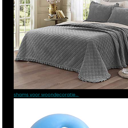
shams voor woondecoratie…
€
42.65