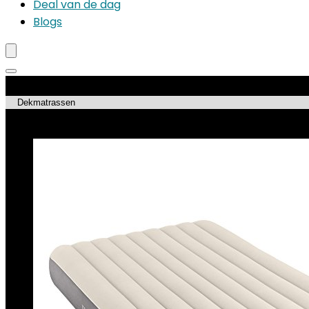
Deal van de dag
Blogs
Productcategorieën
Topdeals!!