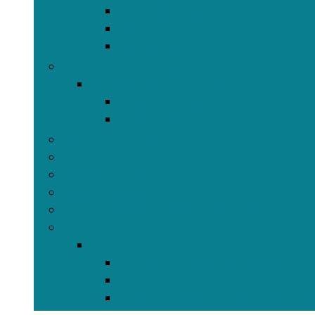
Lumbaalkussens
Nekkussens
Reiskussens
Matrasdekken en -toppers
Matrasdekken en -toppers
Dekmatrassen
Matrasdekken
Spreien en dekens
Dekbedhoezen en sets
Hemelbeddraperieën
Kinderbeddengoed
Matrasbeschermers en -overtrekken
Meer
Meer
Luchtbedden, kussens en accessoir
Bedrokken
Matrasbeschermers en -overtrekk