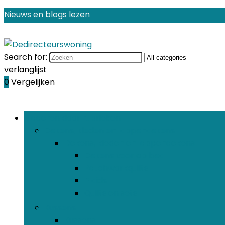
Nieuws en blogs lezen
Search for:
verlanglijst
0
Vergelijken
Bladeren door rubrieken
Dekens, kleden en lappendekens
Dekens, kleden en lappendekens
Dekens voor op bed
Patchworkquilts
Plaids
Quilts en sets
Kussens
Kussens