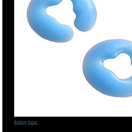
Salon Spa
€
59.99