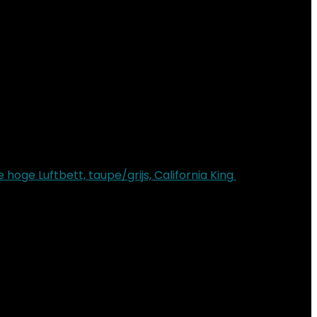
oge Luftbett, taupe/grijs, California King
€
24.99