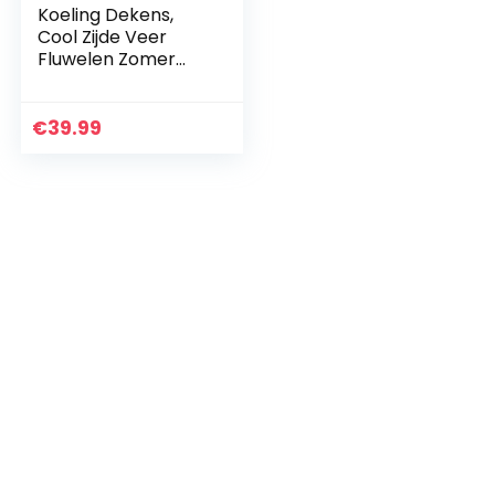
Koeling Dekens,
Cool Zijde Veer
Fluwelen Zomer
Dekbed Deken
Voor Alle-Seizoen
Lichtgewicht Deken
€
39.99
Voor Bed
Absorbeert…