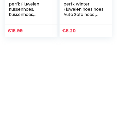
perfk Fluwelen
perfk Winter
Kussenhoes,
Fluwelen hoes hoes
Kussenhoes,
Auto Sofa hoes ,
Decoratieve
Blauw-45x45cm
Kussenhoes met
Ritssluiting – Zwart
€
16.99
€
6.20
60 x 60 cm