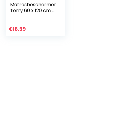
Matrasbeschermer
Terry 60 x 120 cm –
Waterdichte
matrasbescherme
r, ademend en niet
€
16.99
ritselend met 4
elastische…