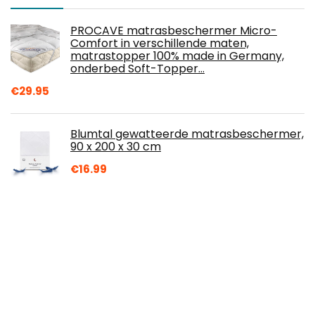
PROCAVE matrasbeschermer Micro-
Comfort in verschillende maten,
matrastopper 100% made in Germany,
onderbed Soft-Topper…
€
29.95
Blumtal gewatteerde matrasbeschermer,
90 x 200 x 30 cm
€
16.99
XKun schoonheid bed rok vier sets van
hoogwaardige eenvoudige
schoonheidssalons Licht luxe massage
sprei combinatie…
€
120.22