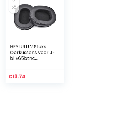
HEYLULU 2 Stuks
Oorkussens voor J-
bl E65btnc
Hoofdtelefoon,Oor
kussens
Vervanging Pad PU
€
13.74
Lederen Spons
Foam Oorkussens