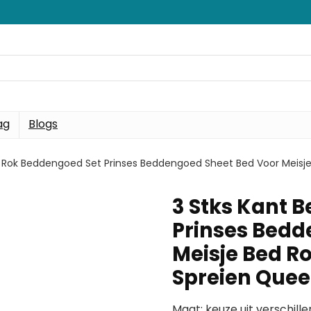
ag
Blogs
d Rok Beddengoed Set Prinses Beddengoed Sheet Bed Voor Meisj
3 Stks Kant 
Prinses Bedd
Meisje Bed R
Spreien Que
Maat: keuze uit verschill