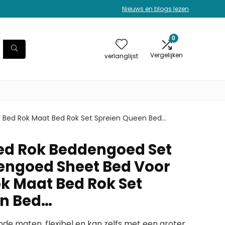
Nieuws en blogs lezen
0
Vergelijken
verlanglijst
e Bed Rok Maat Bed Rok Set Spreien Queen Bed…
Bed Rok Beddengoed Set
engoed Sheet Bed Voor
ok Maat Bed Rok Set
en Bed…
ende maten, flexibel en kan zelfs met een groter