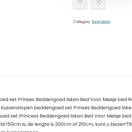
Category:
Bedrokken
oed set Prinses Beddengoed laken Bed Voor Meisje bed Ro
ks Kussenslopen beddengoed set Prinses Beddengoed laken
oed set Princess Beddengoed laken Bed Voor Meisje bed R
ld 150cm is, de lengte is 200cm of 210cm, kunt u kiezen”