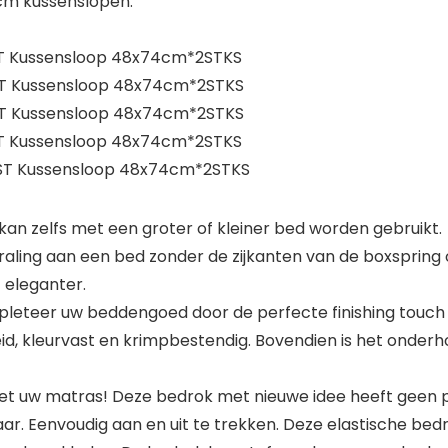
4cm kussenslopen.
1ST Kussensloop 48x74cm*2STKS
*1ST Kussensloop 48x74cm*2STKS
*1ST Kussensloop 48x74cm*2STKS
1ST Kussensloop 48x74cm*2STKS
*1ST Kussensloop 48x74cm*2STKS
 kan zelfs met een groter of kleiner bed worden gebruikt.
raling aan een bed zonder de zijkanten van de boxspring 
 eleganter.
pleteer uw beddengoed door de perfecte finishing touch
id, kleurvast en krimpbestendig. Bovendien is het onder
t uw matras! Deze bedrok met nieuwe idee heeft geen pl
laar. Eenvoudig aan en uit te trekken. Deze elastische b