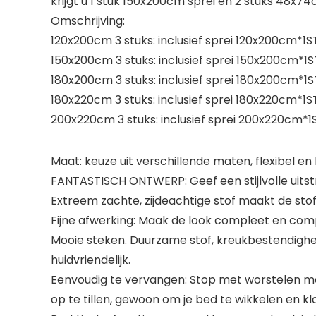
krijgt u 1 stuk 150x200cm sprei en 2 stuks 48x7
Omschrijving:
120x200cm 3 stuks: inclusief sprei 120x200cm*
150x200cm 3 stuks: inclusief sprei 150x200cm
180x200cm 3 stuks: inclusief sprei 180x200cm
180x220cm 3 stuks: inclusief sprei 180x220cm*
200x220cm 3 stuks: inclusief sprei 200x220cm
Maat: keuze uit verschillende maten, flexibel en
FANTASTISCH ONTWERP: Geef een stijlvolle uitst
Extreem zachte, zijdeachtige stof maakt de stof
Fijne afwerking: Maak de look compleet en com
Mooie steken. Duurzame stof, kreukbestendighe
huidvriendelijk.
Eenvoudig te vervangen: Stop met worstelen me
op te tillen, gewoon om je bed te wikkelen en k