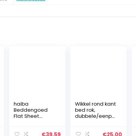
haiba
Wikkel rond kant
Beddengoed
bed rok,
Flat Sheet
dubbele/eenper
Katoen Bed
soons/kingsize
Lakens Hotel
elastische bed
Kwaliteit Bed
valance rok
€
39.59
€
25.00