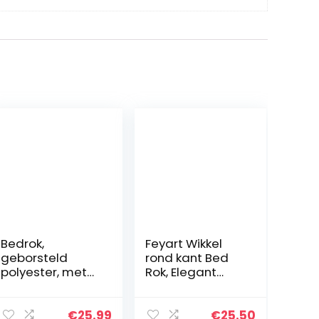
Bedrok,
Feyart Wikkel
geborsteld
rond kant Bed
polyester, met
Rok, Elegant
drie stoffen
Ademend
zijden,
Bloempatroon
elastische stof-
Stretch Stof
€
25.99
€
25.50