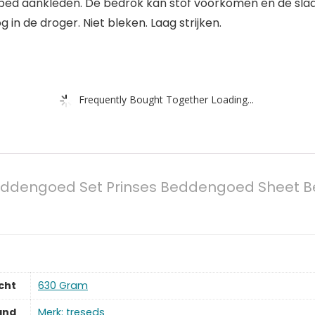
je bed aankleden. De bedrok kan stof voorkomen en de s
 in de droger. Niet bleken. Laag strijken.
Frequently Bought Together Loading...
Beddengoed Set Prinses Beddengoed Sheet B
cht
‎630 Gram
and
Merk: treseds