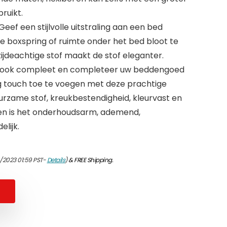
ruikt.
f een stijlvolle uitstraling aan een bed
e boxspring of ruimte onder het bed bloot te
ijdeachtige stof maakt de stof eleganter.
e look compleet en completeer uw beddengoed
ng touch toe te voegen met deze prachtige
urzame stof, kreukbestendigheid, kleurvast en
en is het onderhoudsarm, ademend,
elijk.
/2023 01:59 PST-
Details
)
&
FREE Shipping
.