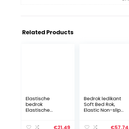
Related Products
Elastische
Bedrok ledikant
bedrok
Soft Bed Rok,
Elastische
Elastic Non-slip
bedrok met
Dust Ruffle
ruches
Verstoorde Solid
Gemakkelijk te
Hotel Solid Color
€
21.49
€
57.74