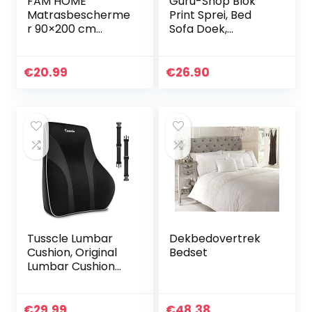
FAM HOME
Guru-Shop Blok
Matrasbescherme
Print Sprei, Bed
r 90×200 cm
Sofa Doek,
Natuurlijk en
Handgemaakte
Ademend
Muur Hanging,
Machinewasbaar
Muur Sjaal –
€
20.99
€
26.90
Ontwerp 24, Rood,
Katoen, Maat…
Tusscle Lumbar
Dekbedovertrek
Cushion, Original
Bedset
Lumbar Cushion
Rear Moderate
Zacht en hard
gevormd, geschikt
€
29.99
€
48.38