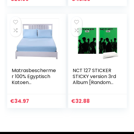
voor thuis,
kantoor…
Matrasbescherme
NCT 127 STICKER
r 100% Egyptisch
STICKY version 3rd
Katoen
Album [Random
Matrasoplegger
Cover] (Folded
Ademende En
Poster)
Huisstofmijtdichte
€
34.97
€
32.88
Matrashoes Voor
Matrassen Van 30
Cm…