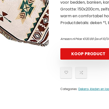
voor bedden, banken, ka
Grootte: 150x200cm, zelf
warm en comfortabel ho
Productdetails: deken *1,
Amazon.nl Price:
€
120.88
(as of 10/
KOOP PRODUCT
Categories:
Dekens, kleden en l