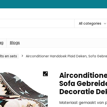
All categories
ag
Blogs
lts en sets
Airconditioner Handdoek Plaid Deken, Sofa Geb
Aircondition
Sofa Gebreid
Decoratie D
Materiaal: gemaakt van p