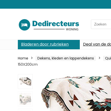
Search
for:
Bladeren door rubrieken
Deal van de d
Home
Dekens, kleden en lappendekens
Qui
150X200cm