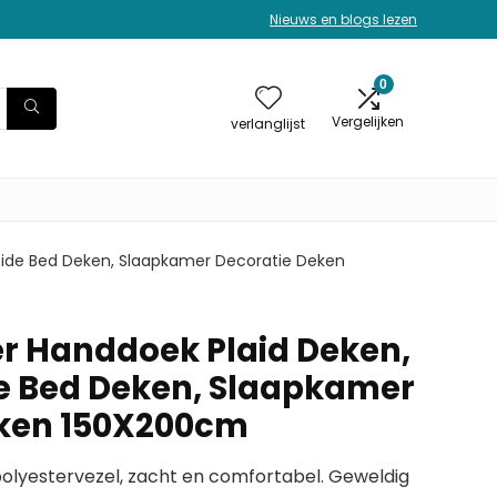
Nieuws en blogs lezen
0
Vergelijken
verlanglijst
reide Bed Deken, Slaapkamer Decoratie Deken
er Handdoek Plaid Deken,
e Bed Deken, Slaapkamer
eken 150X200cm
olyestervezel, zacht en comfortabel. Geweldig