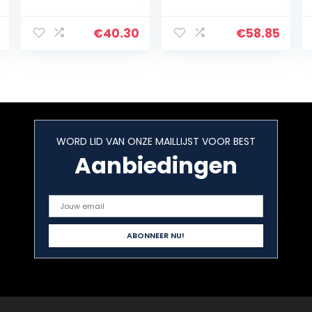
Koelende Deken
print deken,
voor Volledige &
super zachte
Twin Beds, Ultra
lamsvacht
€
40.30
€
58.85
Zachte
deken, massief
Wasbare
flanel verdikt-
Gewogen
P_150*200cm…
Dekens voor…
WORD LID VAN ONZE MAILLIJST VOOR BEST
Aanbiedingen