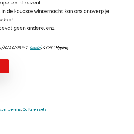
mperen of reizen!
s in de koudste winternacht kan ons ontwerp je
uden!
 bevat geen andere, enz.
04/2023 02:25 PST-
Details
)
&
FREE Shipping
.
appendekens
,
Quilts en sets