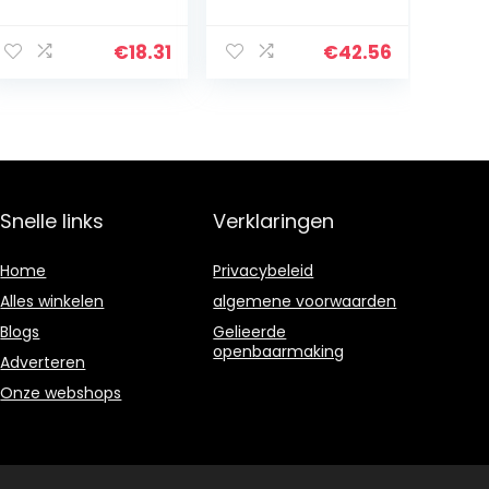
fluweelachtig
Katoenen
pluche, 168 x 229
omkeerbare
cm – grijs
Boheemse
€
18.31
€
42.56
gestreepte
sprei
overtrekken.
Gewatteerde
bed…
Snelle links
Verklaringen
Home
Privacybeleid
Alles winkelen
algemene voorwaarden
Blogs
Gelieerde
openbaarmaking
Adverteren
Onze webshops