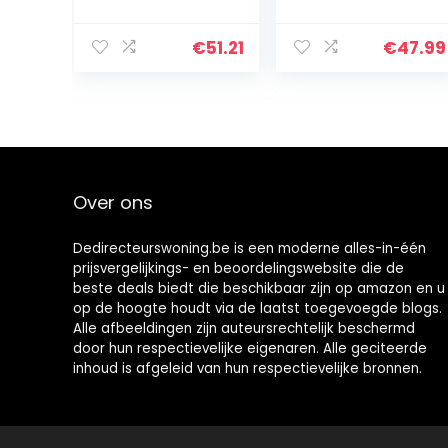
135 x 200 cm,
Blanket Aan mijn
extra zachte en
zoon Zachte
warme
deken,
€
51.21
€
47.99
woondeken, de
150x200cm /60 *
2-in-1 pluizige…
78 inch, Flanel
deken…
Over ons
Dedirecteurswoning.be is een moderne alles-in-één
prijsvergelijkings- en beoordelingswebsite die de
beste deals biedt die beschikbaar zijn op amazon en u
op de hoogte houdt via de laatst toegevoegde blogs.
Alle afbeeldingen zijn auteursrechtelijk beschermd
door hun respectievelijke eigenaren. Alle geciteerde
inhoud is afgeleid van hun respectievelijke bronnen.