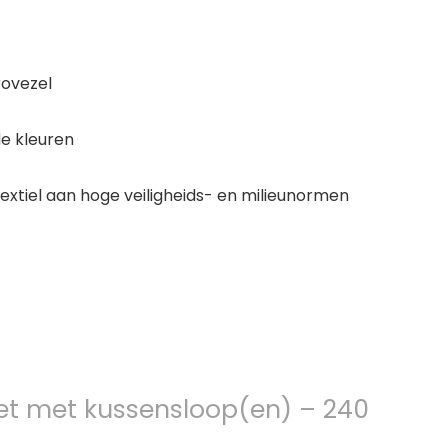
rovezel
de kleuren
xtiel aan hoge veiligheids- en milieunormen
et met kussensloop(en) – 240