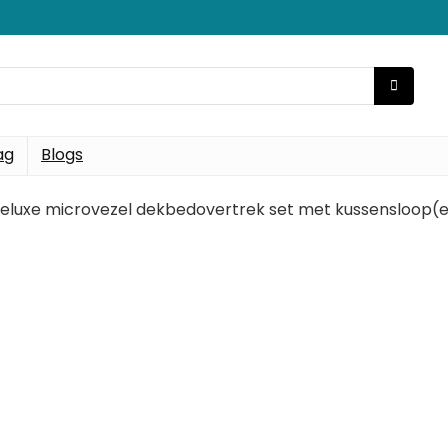
ag
Blogs
luxe microvezel dekbedovertrek set met kussensloop(en