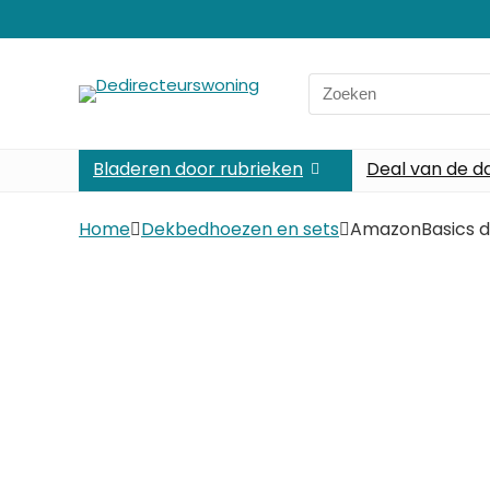
Search
for:
Bladeren door rubrieken
Deal van de d
Home
Dekbedhoezen en sets
AmazonBasics de