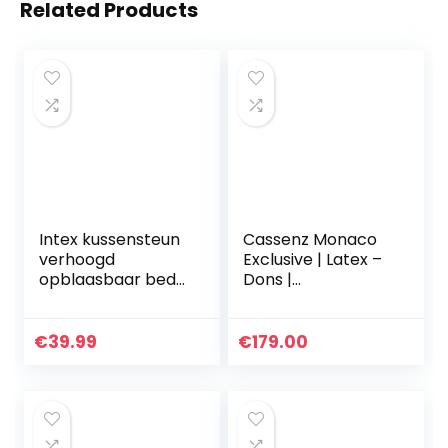
Related Products
Intex kussensteun
Cassenz Monaco
verhoogd
Exclusive | Latex –
opblaasbaar bed
Dons |
– elektrisch 1 pers
Hoofdkussen Soft |
9 cm
€
39.99
€
179.00