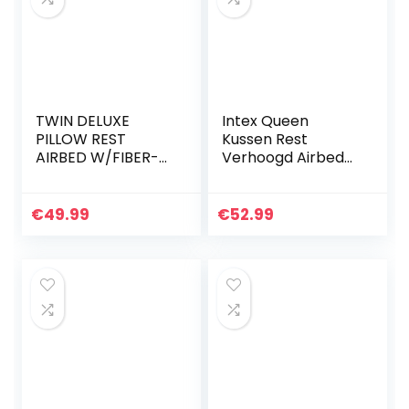
TWIN DELUXE
Intex Queen
PILLOW REST
Kussen Rest
AIRBED W/FIBER-
Verhoogd Airbed
TECH BIP
W/Fiber-Tech
BIP,Vol,Blauw
€
49.99
€
52.99