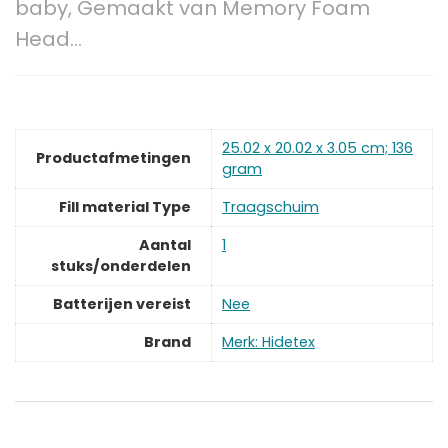
baby, Gemaakt van Memory Foam
Head…
‎25.02 x 20.02 x 3.05 cm; 136
Productafmetingen
gram
Fill material Type
‎Traagschuim
Aantal
‎1
stuks/onderdelen
Batterijen vereist
‎Nee
Brand
Merk: Hidetex