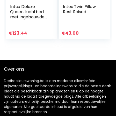
Intex Deluxe
Intex Twin Pillow
Queen Luchtbed
Rest Raised
met ingebouwde
elektrische pomp
€
123.44
€
43.00
Over ons
Dedirecteurswoning.be is een moderne alles-in-één
prijsvergelijkings- en beoordelingswebsite die de beste deals
biedt die beschikbaar zijn op amazon en u op de hoogte
houdt via de laatst toegevoegde blogs. Alle afbeeldingen
zijn auteursrechtelijk beschermd door hun respectievelijke
eigenaren. Alle geciteerde inhoud is afgeleid van hun
respectievelijke bronnen.