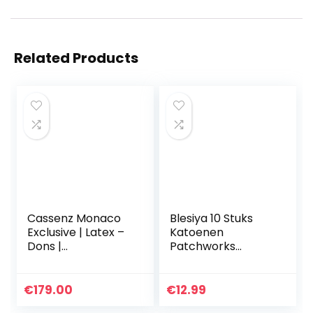
Related Products
Cassenz Monaco
Blesiya 10 Stuks
Exclusive | Latex –
Katoenen
Dons |
Patchworks
Hoofdkussen Soft |
Diverse
9 cm
Bloemenstoffen
Stoffen Lapjes DIY
€
179.00
€
12.99
Kussens