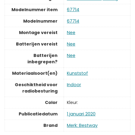
Modelnummer item
‎67714
Modelnummer
‎67714
Montage vereist
‎Nee
Batterijen vereist
‎Nee
Batterijen
‎Nee
inbegrepen?
Materiaalsoort(en)
‎Kunststof
Geschiktheid voor
‎Indoor
radiobesturing
Color
‎Kleur:
Publicatiedatum
‎1 januari 2020
Brand
Merk: Bestway