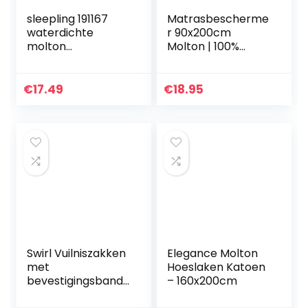
sleepling 191167
Matrasbescherme
waterdichte
r 90x200cm
molton
Molton | 100%
matrasoplegger
waterdicht |
incontinentieopleg
Beschermt uw
ger met
matras tegen stof
€
17.49
€
18.95
ademende
en huisstofmijt |
coating, 95 graden
Ademend en…
kookvast, Made…
Swirl Vuilniszakken
Elegance Molton
met
Hoeslaken Katoen
bevestigingsband,
– 160x200cm
1 rol, 10 zakken,