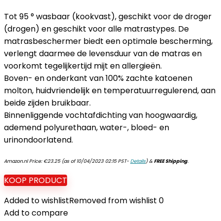
Tot 95 ° wasbaar (kookvast), geschikt voor de droger
(drogen) en geschikt voor alle matrastypes. De
matrasbeschermer biedt een optimale bescherming,
verlengt daarmee de levensduur van de matras en
voorkomt tegelijkertijd mijt en allergieën.
Boven- en onderkant van 100% zachte katoenen
molton, huidvriendelijk en temperatuurregulerend, aan
beide zijden bruikbaar.
Binnenliggende vochtafdichting van hoogwaardig,
ademend polyurethaan, water-, bloed- en
urinondoorlatend.
Amazon.nl Price:
€
23.25
(as of 10/04/2023 02:15 PST-
Details
)
&
FREE Shipping
.
KOOP PRODUCT
Added to wishlist
Removed from wishlist
0
Add to compare