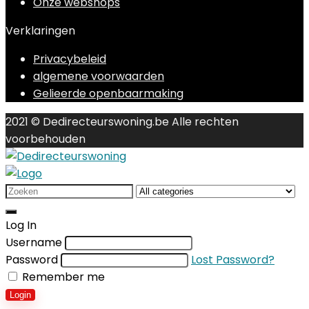
Onze webshops
Verklaringen
Privacybeleid
algemene voorwaarden
Gelieerde openbaarmaking
2021 © Dedirecteurswoning.be Alle rechten
voorbehouden
Search
for:
Log In
Username
Password
Lost Password?
Remember me
Login