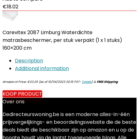
€
18.02
Carevitex 2087 Limburg Waterdichte
matrasbeschermer, per stuk verpakt (1 x 1 stuks)
160×200 cm
Description
Additional information
Amazon.nl Price:
€
23.25
(as of 10/04/2023 02:15 PST-
Details
)
&
FREE Shipping
.
KOOP PRODUCT
Over ons
Dedirecteurswoning.be is een moderne alles-in-één
prijsvergelijkings- en beoordelingswebsite die de beste
deals biedt die beschikbaar zijn op amazon en u op de
hoogte houdt via de laatst toegevoegde blogs. Alle