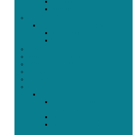
Nekkussens
Reiskussens
Matrasdekken en -toppers
Matrasdekken en -toppers
Dekmatrassen
Matrasdekken
Spreien en dekens
Dekbedhoezen en sets
Hemelbeddraperieën
Kinderbeddengoed
Matrasbeschermers en -overtrekken
Meer
Meer
Luchtbedden, kussens en
accessoires
Bedrokken
Matrasbeschermers en -
overtrekken