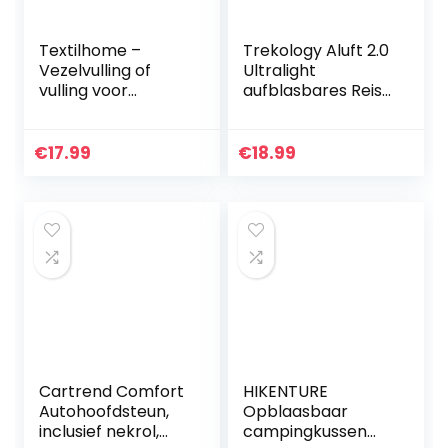
Textilhome –
Trekology Aluft 2.0
Vezelvulling of
Ultralight
vulling voor
aufblasbares Reise
Kussens,
Camping Kissen,
speelgoed en
komprimierbar,
knutselen 100%
kompakt,
€
17.99
€
18.99
polyester, pol
aufblasbar,
hoog. 1 KG zak.
Komfortables…
Cartrend Comfort
HIKENTURE
Autohoofdsteun,
Opblaasbaar
inclusief nekrol,
campingkussen