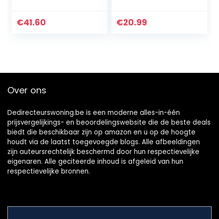
inklapbaar,
met afneembare
verstelbaar, met
overtrek,
traagschuim
reiskussen,
€
41.60
€
20.99
opblaasbaar licht,
ergonomisch
kussen onderweg…
Over ons
Dedirecteurswoning.be is een moderne alles-in-één
prijsvergelijkings- en beoordelingswebsite die de beste deals
biedt die beschikbaar zijn op amazon en u op de hoogte
houdt via de laatst toegevoegde blogs. Alle afbeeldingen
zijn auteursrechtelijk beschermd door hun respectievelijke
eigenaren. Alle geciteerde inhoud is afgeleid van hun
respectievelijke bronnen.