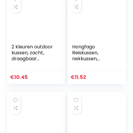
2 kleuren outdoor
Hongfago
kussen, zacht,
Reiskussen,
draagbaar
nekkussen,
vouwkussen,
schattige
casual,
eenhoorn,
opblaasbaar
nekkussen,
€
10.45
€
11.52
kussen voor
hoofdsteun,
kamperen,
reiskussen,
klimmen
neksteunkussen
wandelen…
voor kinderen en…