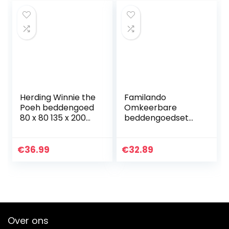
omkeerbaar…
Herding Winnie the
Familando
Poeh beddengoed
Omkeerbare
80 x 80 135 x 200
beddengoedset
cm, 100% katoen
Brandweerman
renforce met
Sam, 135 x 200 cm
ritssluiting
80 x 80 cm, 100%
€
36.99
€
32.89
katoen, Linon 2
motieven op een…
Over ons