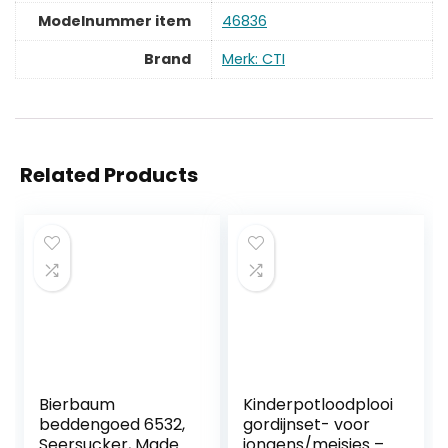
Modelnummer item
‎46836
Brand
Merk: CTI
Related Products
Bierbaum
Kinderpotloodplooi
beddengoed 6532,
gordijnset- voor
Seersucker, Made
jongens/meisjes –