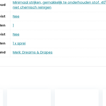
‎Minimaal strijken, gemakkelijk te onderhouden stof. 40
oud
niet chemisch reinigen
ist
‎Nee
len
‎1
ist
‎Nee
len
‎1 x sprei
and
Merk: Dreams & Drapes