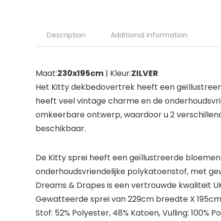
Description
Additional information
Maat:
230x195cm
| Kleur:
ZILVER
Het Kitty dekbedovertrek heeft een geïllustre
heeft veel vintage charme en de onderhoudsvrien
omkeerbare ontwerp, waardoor u 2 verschillende
beschikbaar.
De Kitty sprei heeft een geïllustreerde bloeme
onderhoudsvriendelijke polykatoenstof, met gew
Dreams & Drapes is een vertrouwde kwaliteit U
Gewatteerde sprei van 229cm breedte X 195cm 
Stof: 52% Polyester, 48% Katoen, Vulling: 100% P