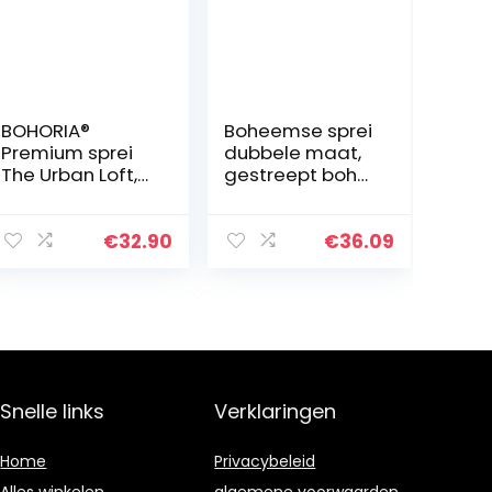
BOHORIA®
Boheemse sprei
Premium sprei
dubbele maat,
The Urban Loft,
gestreept boho
100% katoen,
patroon,
Oeko-Tex®,
gedrukte
beddensprei,
gewatteerde
€
32.90
€
36.09
omkeerbare
bedsprei voor
deken,
alle seizoenen,
sofadeken met
zachte…
patroon…
Snelle links
Verklaringen
Home
Privacybeleid
Alles winkelen
algemene voorwaarden