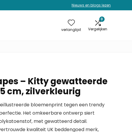
Nieuws en blogs lezen
0
Vergelijken
verlanglijst
pes – Kitty gewatteerde
95 cm, zilverkleurig
 geïllustreerde bloemenprint tegen een trendy
 perfectie. Het omkeerbare ontwerp siert
olykatoenstof, met gewatteerd detail.
vertrouwde kwaliteit UK beddengoed merk,