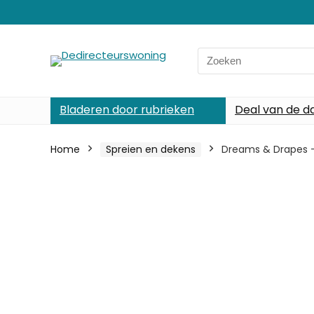
Search
for:
Bladeren door rubrieken
Deal van de d
Home
Spreien en dekens
Dreams & Drapes – K