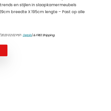
trends en stijlen in slaapkamermeubels
29cm breedte X 195cm lengte – Past op alle
/2023 02:02 PST-
Details
)
&
FREE Shipping
.