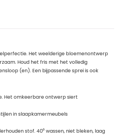
telperfectie. Het weelderige bloemenontwerp
rzaam. Houd het fris met het volledig
nsloop (en). Een bijpassende sprei is ook
ie. Het omkeerbare ontwerp siert
tijlen in slaapkamermeubels
derhouden stof. 40⁰ wassen, niet bleken, laag