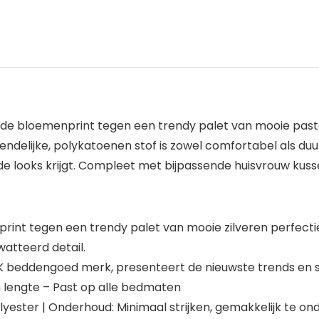
erde bloemenprint tegen een trendy palet van mooie pas
delijke, polykatoenen stof is zowel comfortabel als duu
 looks krijgt. Compleet met bijpassende huisvrouw kusse
nprint tegen een trendy palet van mooie zilveren perfect
atteerd detail.
K beddengoed merk, presenteert de nieuwste trends en s
lengte – Past op alle bedmaten
olyester | Onderhoud: Minimaal strijken, gemakkelijk te on