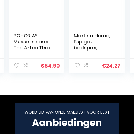
BOHORIA®
Martina Home,
Musselin sprei
Espiga,
The Aztec Throw
bedsprei,
extra groot 220
multifunctioneel
x 240 cm, 100%
/plaid, 180 x 260
katoen, sprei
cm
€
54.90
€
24.27
voor bank, stoel
en bed…
WORD LID VAN ONZE MAILLIJST VOOR BEST
Aanbiedingen