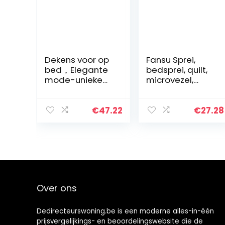
Dekens voor op
Fansu Sprei,
bed，Elegante
bedsprei, quilt,
mode-unieke
microvezel,
ontwerpstijl
tweepersoonsb
Flanellen fleece
ed,
werpdekens
eenpersoonsbe
€
47.22
€
27.28
Rustieke Lodge
d, bedsprei,
Beer Eland
gewatteerd,
Herten Ultra…
beddengoed…
Over ons
Dedirecteurswoning.be is een moderne alles-in-één
prijsvergelijkings- en beoordelingswebsite die de