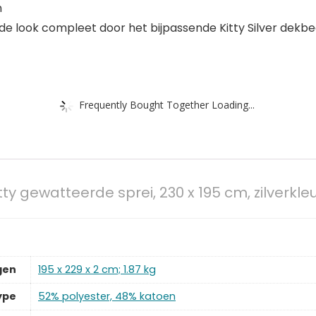
n
 de look compleet door het bijpassende Kitty Silver dekb
Frequently Bought Together Loading...
y gewatteerde sprei, 230 x 195 cm, zilverkleu
gen
‎195 x 229 x 2 cm; 1.87 kg
ype
‎52% polyester, 48% katoen