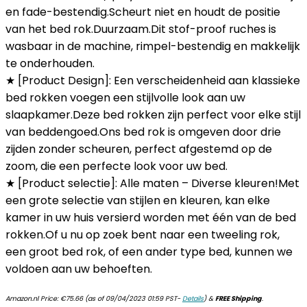
en fade-bestendig.Scheurt niet en houdt de positie
van het bed rok.Duurzaam.Dit stof-proof ruches is
wasbaar in de machine, rimpel-bestendig en makkelijk
te onderhouden.
★ [Product Design]: Een verscheidenheid aan klassieke
bed rokken voegen een stijlvolle look aan uw
slaapkamer.Deze bed rokken zijn perfect voor elke stijl
van beddengoed.Ons bed rok is omgeven door drie
zijden zonder scheuren, perfect afgestemd op de
zoom, die een perfecte look voor uw bed.
★ [Product selectie]: Alle maten – Diverse kleuren!Met
een grote selectie van stijlen en kleuren, kan elke
kamer in uw huis versierd worden met één van de bed
rokken.Of u nu op zoek bent naar een tweeling rok,
een groot bed rok, of een ander type bed, kunnen we
voldoen aan uw behoeften.
Amazon.nl Price:
€
75.66
(as of 09/04/2023 01:59 PST-
Details
)
&
FREE Shipping
.