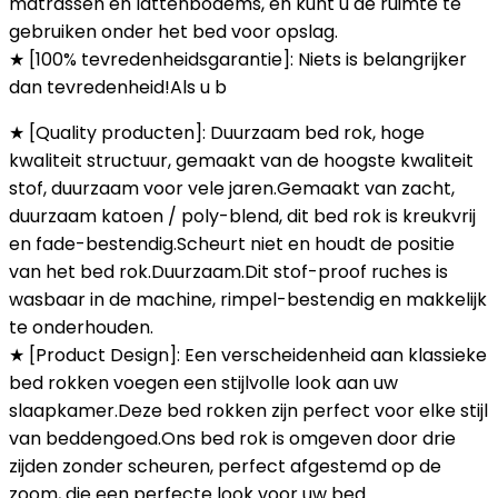
matrassen en lattenbodems, en kunt u de ruimte te
gebruiken onder het bed voor opslag.
★ [100% tevredenheidsgarantie]: Niets is belangrijker
dan tevredenheid!Als u b
★ [Quality producten]: Duurzaam bed rok, hoge
kwaliteit structuur, gemaakt van de hoogste kwaliteit
stof, duurzaam voor vele jaren.Gemaakt van zacht,
duurzaam katoen / poly-blend, dit bed rok is kreukvrij
en fade-bestendig.Scheurt niet en houdt de positie
van het bed rok.Duurzaam.Dit stof-proof ruches is
wasbaar in de machine, rimpel-bestendig en makkelijk
te onderhouden.
★ [Product Design]: Een verscheidenheid aan klassieke
bed rokken voegen een stijlvolle look aan uw
slaapkamer.Deze bed rokken zijn perfect voor elke stijl
van beddengoed.Ons bed rok is omgeven door drie
zijden zonder scheuren, perfect afgestemd op de
zoom, die een perfecte look voor uw bed.