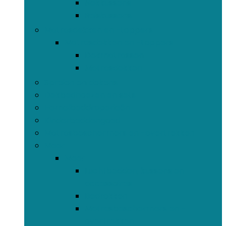
Nekkussens
Reiskussens
Matrasdekken en -toppers
Matrasdekken en -toppers
Dekmatrassen
Matrasdekken
Spreien en dekens
Dekbedhoezen en sets
Hemelbeddraperieën
Kinderbeddengoed
Matrasbeschermers en -overtrekken
Meer
Meer
Luchtbedden, kussens en
accessoires
Bedrokken
Matrasbeschermers en -
overtrekken