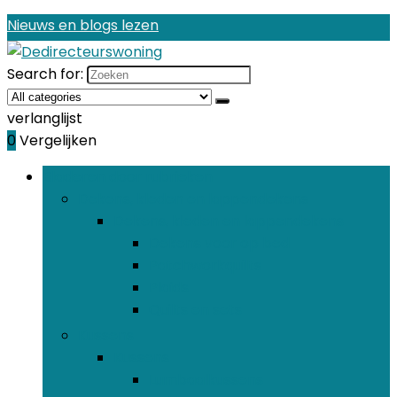
Nieuws en blogs lezen
Search for:
verlanglijst
0
Vergelijken
Bladeren door rubrieken
Dekens, kleden en lappendekens
Dekens, kleden en lappendekens
Dekens voor op bed
Patchworkquilts
Plaids
Quilts en sets
Kussens
Kussens
Lumbaalkussens