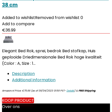
38 cm
Added to wishlist
Removed from wishlist
0
Add to compare
€
36.99
Elegant Bed Rok, sprei, bedrok Bed stofkap, Huis
geplooide Driedimensionale Bed Rok hoge kwaliteit
(Color : A, Size : 1…
Description
Additional information
Amazon.nl Price:
€
75.66
(as of 09/04/2023 01:59 PST-
Details
)
&
FREE Shipping
.
KOOP PRODUCT
Over ons