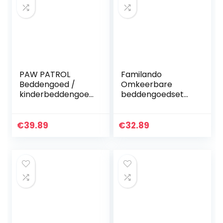
PAW PATROL
Familando
Beddengoed /
Omkeerbare
kinderbeddengoed
beddengoedset
** Marshall, Ryder,
Brandweerman
Rubble, Chase **
Sam, 135 x 200 cm
80 x 80 cm, 100%
€
39.89
€
32.89
katoen, Linon 2
motieven op een…