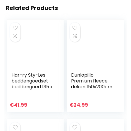
Related Products
Har-ry Sty-Les
Dunlopillo
beddengoedset
Premium fleece
beddengoed 135 x
deken 150x200cm
200 cm met Harry
– knuffel deken
Style
platina grijs – extra
kinderdekbedover
zachte tv deken –
€
41.99
€
24.99
trek microvezel
fluweelzacht
beddengoed 3D
glanzend…
print…