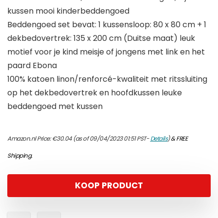
kussen mooi kinderbeddengoed
Beddengoed set bevat: 1 kussensloop: 80 x 80 cm + 1
dekbedovertrek: 135 x 200 cm (Duitse maat) leuk
motief voor je kind meisje of jongens met link en het
paard Ebona
100% katoen linon/renforcé-kwaliteit met ritssluiting
op het dekbedovertrek en hoofdkussen leuke
beddengoed met kussen
Amazon.nl Price:
€
30.04
(as of 09/04/2023 01:51 PST-
Details
)
&
FREE
Shipping
.
KOOP PRODUCT