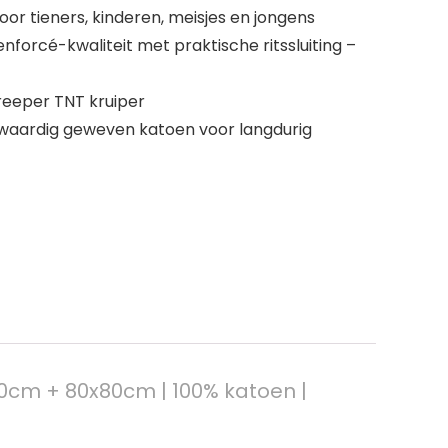
or tieners, kinderen, meisjes en jongens
forcé-kwaliteit met praktische ritssluiting –
reeper TNT kruiper
waardig geweven katoen voor langdurig
cm + 80x80cm | 100% katoen |