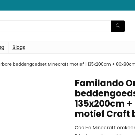
ag
Blogs
bare beddengoedset Minecraft motief | 135x200cm + 80x80cm |
Familando O
beddengoedse
135x200cm + 
motief Craft
Cool-e Minecraft omkee