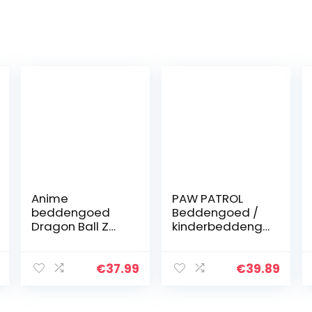
Anime
PAW PATROL
beddengoed
Beddengoed /
Dragon Ball Z
kinderbeddeng
Super, kinderen,
oed ** Marshall,
dekbedovertrek
Ryder, Rubble,
motief 3D
Chase **
€
37.99
€
39.89
Dragon Ball
Goku met
kussenslopen,