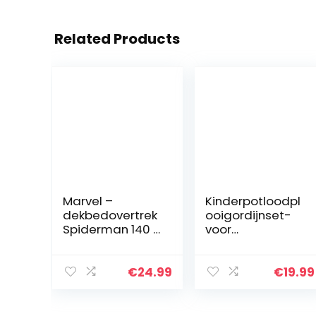
Related Products
Marvel –
Kinderpotloodpl
dekbedovertrek
ooigordijnset-
Spiderman 140 x
voor
200 cm
jongens/meisjes
microfiber
–
blauw – Blauw
boerderijdieren
€
24.99
€
19.99
– groen/geel –
66″ x 54