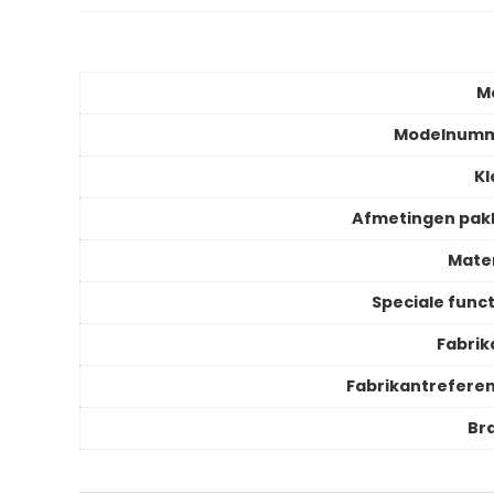
M
Modelnum
Kl
Afmetingen pak
Mater
Speciale funct
Fabrik
Fabrikantreferen
Br