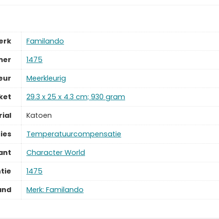
erk
‎Familando
mer
‎1475
eur
‎Meerkleurig
ket
‎29.3 x 25 x 4.3 cm; 930 gram
ial
‎Katoen
ies
‎Temperatuurcompensatie
ant
‎Character World
tie
‎1475
and
Merk: Familando