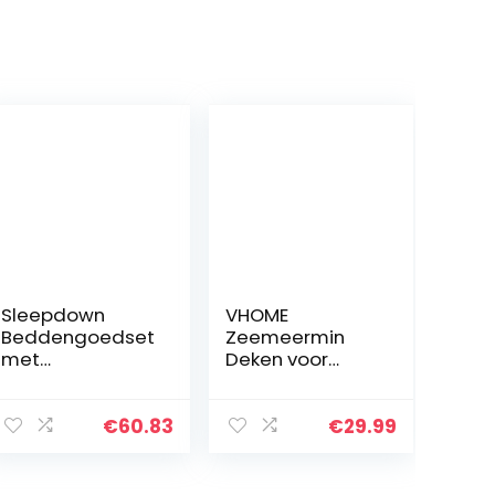
Sleepdown
VHOME
Beddengoedset
Zeemeermin
met
Deken voor
kussenslopen,
Kinderen –
wafelfleece,
Perfect
warm en
Gepersonaliseer
€
60.83
€
29.99
behaaglijk,
de Warme
omkeerbaar,
Woonkamer
zacht, kingsize
Sofa Deken