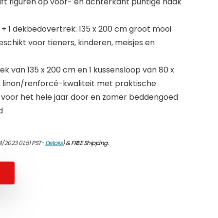
ft figuren op voor- en achterkant puntige haak
 + 1 dekbedovertrek: 135 x 200 cm groot mooi
chikt voor tieners, kinderen, meisjes en
ek van 135 x 200 cm en 1 kussensloop van 80 x
 linon/renforcé-kwaliteit met praktische
d voor het hele jaar door en zomer beddengoed
d
4/2023 01:51 PST-
Details
)
&
FREE Shipping
.