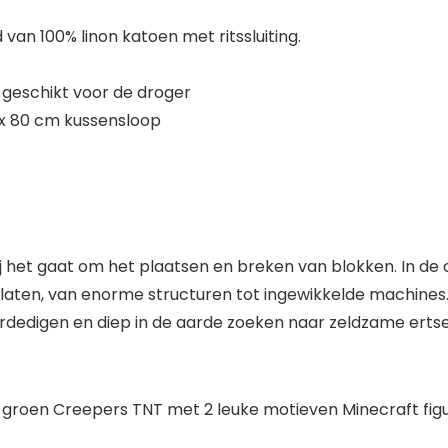
n 100% linon katoen met ritssluiting.
geschikt voor de droger
 x 80 cm kussensloop
 het gaat om het plaatsen en breken van blokken. In de c
oop laten, van enorme structuren tot ingewikkelde machines
rdedigen en diep in de aarde zoeken naar zeldzame erts
roen Creepers TNT met 2 leuke motieven Minecraft figu