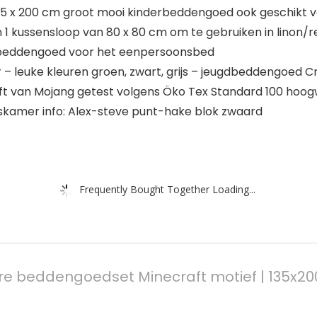
135 x 200 cm groot mooi kinderbeddengoed ook geschikt vo
1 kussensloop van 80 x 80 cm om te gebruiken in linon/ren
 beddengoed voor het eenpersoonsbed
– leuke kleuren groen, zwart, grijs – jeugdbeddengoed C
 van Mojang getest volgens Öko Tex Standard 100 hoog
skamer info: Alex-steve punt-hake blok zwaard
Frequently Bought Together Loading...
 beddengoedset Minecraft motief | 135x200