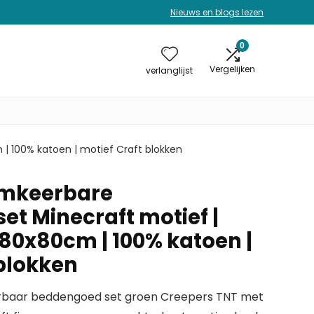
Nieuws en blogs lezen
0
Vergelijken
verlanglijst
 100% katoen | motief Craft blokken
mkeerbare
t Minecraft motief |
80x80cm | 100% katoen |
 blokken
rbaar beddengoed set groen Creepers TNT met