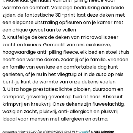
1. Materiaal: gemaakt van anti-pilling fleece voor
warmte en comfort. Volledige bedrukking aan beide
zijden, de fantastische 3D-print laat deze deken met
een elegante uitstraling opfleuren om je kamer met
een chique gevoel aan te vullen
2. Knuffelige deken: de deken van microwol is zeer
zacht en luxueus. Gemaakt van ons exclusieve,
hoogwaardige anti-pilling fleece, elk bed en stoel thuis
heeft een warme deken, zodat jij of je familie, vrienden
en familie van een luxe en comfortabele dag kunt
genieten, of je nu in het vliegtuig of in de auto op reis
bent, je kunt de warmte van onze dekens voelen
3. Ultra hoge prestaties: lichte plooien, duurzaam en
compact, geweldig gevoel op huid of haar. Absoluut
krimpvrij en kreukvrij. Onze dekens zijn fluweelachtig,
wazig en zacht, pluisvrij, anti-allergisch en pluisvrij.
Ideaal voor mensen met allergieën en astma,
Amazon.nl Price:
€
30.00
(as of 08/04/2023 01:43 PST-
Details
)
&
FREE Shipping
.