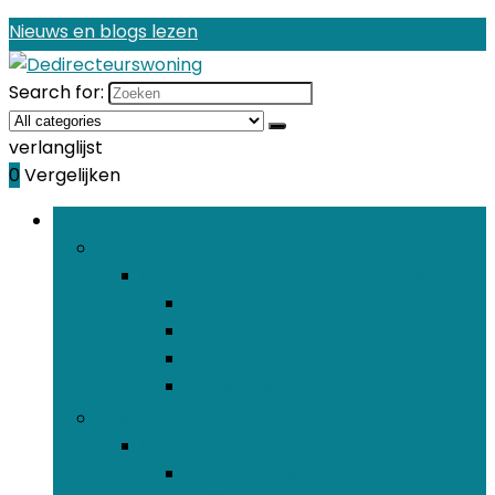
Nieuws en blogs lezen
Search for:
verlanglijst
0
Vergelijken
Bladeren door rubrieken
Dekens, kleden en lappendekens
Dekens, kleden en lappendekens
Dekens voor op bed
Patchworkquilts
Plaids
Quilts en sets
Kussens
Kussens
Lumbaalkussens