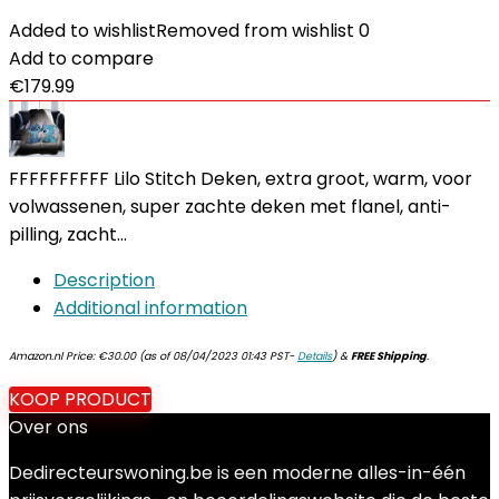
Added to wishlist
Removed from wishlist
0
Add to compare
€
179.99
FFFFFFFFFF Lilo Stitch Deken, extra groot, warm, voor
volwassenen, super zachte deken met flanel, anti-
pilling, zacht…
Description
Additional information
Amazon.nl Price:
€
30.00
(as of 08/04/2023 01:43 PST-
Details
)
&
FREE Shipping
.
KOOP PRODUCT
Over ons
Dedirecteurswoning.be is een moderne alles-in-één