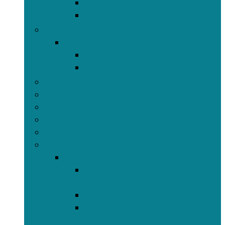
Nekkussens
Reiskussens
Matrasdekken en -toppers
Matrasdekken en -toppers
Dekmatrassen
Matrasdekken
Spreien en dekens
Dekbedhoezen en sets
Hemelbeddraperieën
Kinderbeddengoed
Matrasbeschermers en -overtrekken
Meer
Meer
Luchtbedden, kussens en
accessoires
Bedrokken
Matrasbeschermers en -
overtrekken