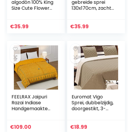
algodón 100% King
gebreide sprei
Size Cute Flower
130x170cm, zachte
Love Ropa de
woondeken van
cama Twin Bed
100% katoen,
Line Multicolor
ideaal als knusse
€
35.99
€
35.99
Mesh Bedlinen
deken of sprei,
Colorido(Size1…
gebreide deken…
FEELRAX Jaipuri
Euromat Vigo
Razai Indiase
Sprei, dubbelzijdig,
Handgemaakte
doorgestikt, 3-
Goud Gedrukt
delig, 180 x 220,
Droog Puur Katoen
met 2
Lichtgewicht
kussenslopen,
€
109.00
€
18.99