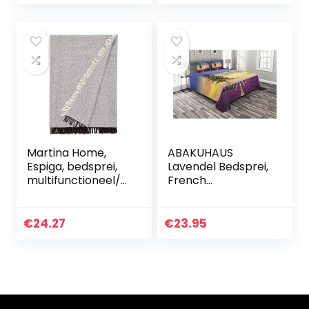
Spreien Coverlet
beige/cappuccino
Etnische…
-ecru 10
Martina Home,
ABAKUHAUS
Espiga, bedsprei,
Lavendel Bedsprei,
multifunctioneel/p
French
laid, 180 x 260 cm
Countryside,
Decoratieve
Gewatteerde 3-
€
24.27
€
23.95
delige Spreiset
met 2
Kussenhoezen, 220
x 220…