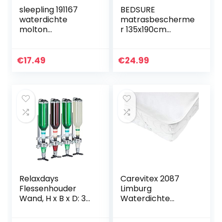
sleepling 191167
BEDSURE
waterdichte
matrasbescherme
molton
r 135x190cm
matrasoplegger
waterdicht –
incontinentieopleg
ademende en
ger met
stofdichte
€
17.49
€
24.99
ademende
matrasbescherme
coating, 95 graden
r, voorgevormde
kookvast, Made…
matrasbescherme
r…
Relaxdays
Carevitex 2087
Flessenhouder
Limburg
Wand, H x B x D: 36
Waterdichte
x 35,5 x 11 cm, Voor
matrasbescherme
4 Flessen Jenever,
r, per stuk verpakt