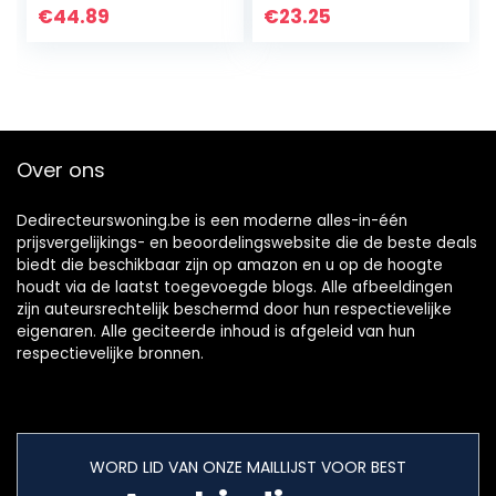
Limonade,
(1 x 1 stuks)
€
44.89
€
23.25
Drankdispenser,
160×200 cm
Zilver
Over ons
Dedirecteurswoning.be is een moderne alles-in-één
prijsvergelijkings- en beoordelingswebsite die de beste deals
biedt die beschikbaar zijn op amazon en u op de hoogte
houdt via de laatst toegevoegde blogs. Alle afbeeldingen
zijn auteursrechtelijk beschermd door hun respectievelijke
eigenaren. Alle geciteerde inhoud is afgeleid van hun
respectievelijke bronnen.
WORD LID VAN ONZE MAILLIJST VOOR BEST