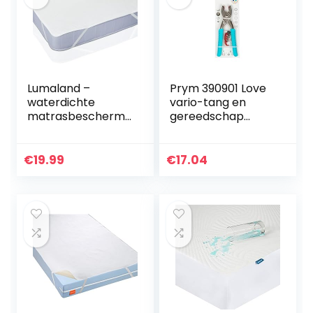
Lumaland –
Prym 390901 Love
waterdichte
vario-tang en
matrasbescherme
gereedschap
r – in verschillende
drukknopen snaps
maten
gereedschap mint,
verkrijgbaar – 180
Turquoise, 1 maat
€
19.99
€
17.04
cm x 200 cm