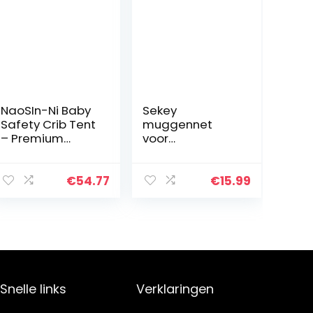
NaoSIn-Ni Baby
Sekey
Safety Crib Tent
muggennet
– Premium
voor
Peuter Crib
eenpersoonsbe
Topper om te
d/tweepersoon
voorkomen dat
sbed, bakvorm,
€
54.77
€
15.99
de baby uitklimt
mesh
– Doorzichtig
insectennet met
Mesh…
snelle en
eenvoudige
installatie
Snelle links
Verklaringen