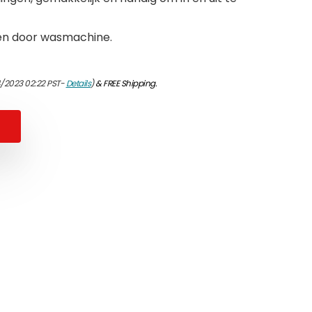
en door wasmachine.
4/2023 02:22 PST-
Details
)
&
FREE Shipping
.