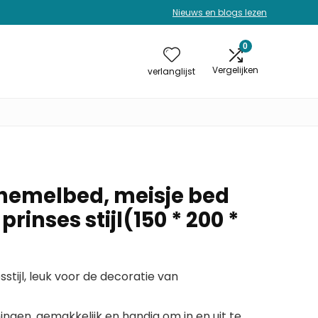
Nieuws en blogs lezen
0
Vergelijken
verlanglijst
 hemelbed, meisje bed
 prinses stijl(150 * 200 *
stijl, leuk voor de decoratie van
ngen, gemakkelijk en handig om in en uit te