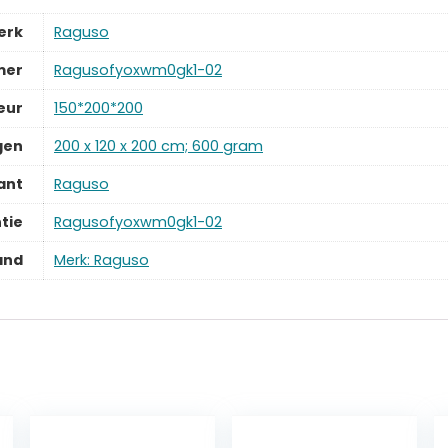
erk
‎Raguso
mer
‎Ragusofyoxwm0gk1-02
eur
‎150*200*200
gen
‎200 x 120 x 200 cm; 600 gram
ant
‎Raguso
tie
‎Ragusofyoxwm0gk1-02
and
Merk: Raguso