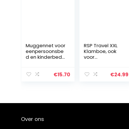
Muggennet voor
RSP Travel XXL
eenpersoonsbe
Klamboe, ook
d en kinderbed
voor
– 0,60 m x 2,4 m
tweepersoonsb
x 12 m (wit)
edden, het
fijnmazig
origineel
€
15.70
€
24.99
muggennet
voor op reis en
thuis…
Over ons