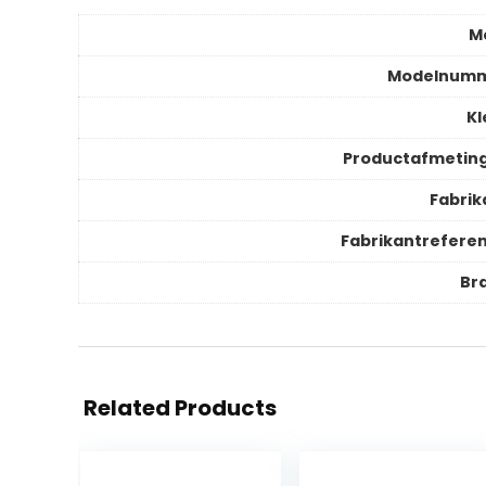
M
Modelnum
Kl
Productafmetin
Fabrik
Fabrikantreferen
Br
Related Products