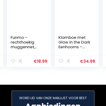
Funmo –
Klamboe met
rechthoekig
Glow in the Dark
muggennet,
Eenhoorns –
reismuskietenne
Hemelbed voor
t hoogwaardig,
Kinderkamer of
eenvoudig aan
Volwassenen –
€
18.99
€
34.99
te brengen, voor
Sterrenhemel
kamperen, thuis,
Sluier, Hemeltje
tuin, geen…
en…
WORD LID VAN ONZE MAILLIJST VOOR BEST