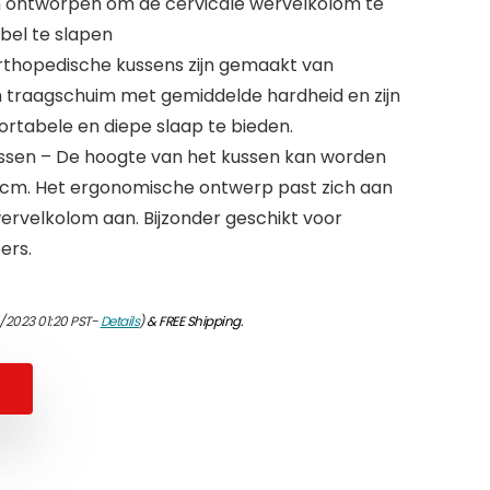
en ontworpen om de cervicale wervelkolom te
el te slapen
 orthopedische kussens zijn gemaakt van
 traagschuim met gemiddelde hardheid en zijn
tabele en diepe slaap te bieden.
sen – De hoogte van het kussen kan worden
2 cm. Het ergonomische ontwerp past zich aan
wervelkolom aan. Bijzonder geschikt voor
ers.
/2023 01:20 PST-
Details
)
&
FREE Shipping
.