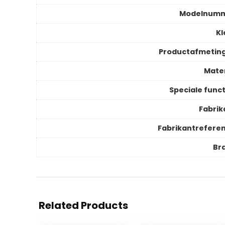
Modelnum
Kl
Productafmetin
Mater
Speciale funct
Fabrik
Fabrikantreferen
Br
Related Products