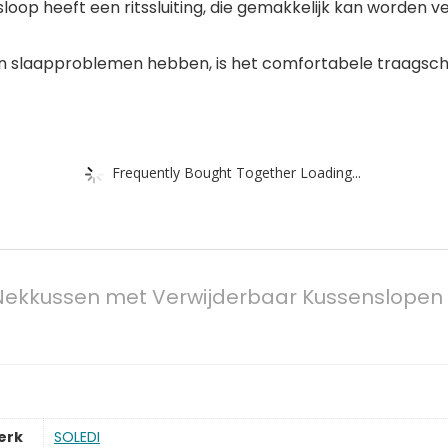
loop heeft een ritssluiting, die gemakkelijk kan worden v
nden slaapproblemen hebben, is het comfortabele traagsc
Frequently Bought Together Loading...
Nekkussen met Verwijderbaar Kussenslopen
erk
‎SOLEDI