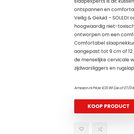
slaapexperts is dit kuss
ontspannen en comfortab
Veilig & Geluid – SOLEDI
hoogwaardig niet-toxisch
ontworpen om een comfor
Comfortabel slaapnekkus
aangepast tot 9 cm of 1
de menselijke cervicale 
zijdwarsliggers en rugslap
Amazon.nl Price:
€
31.99
(as of 07/04
KOOP PRODUCT