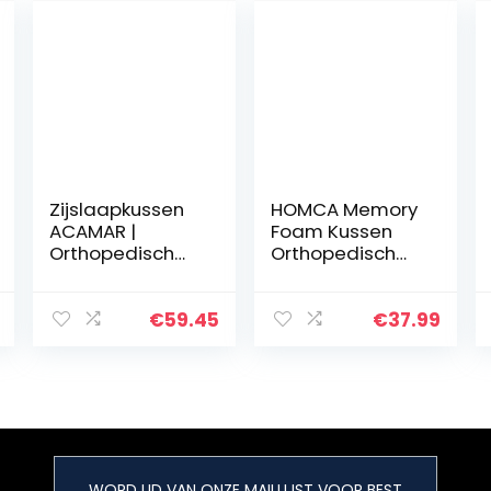
Zijslaapkussen
HOMCA Memory
ACAMAR |
Foam Kussen
Orthopedisch
Orthopedisch
Neksteunkussen
Hoofdkussen
| Visco Elastisch
Ergonomisch
Memory Foam |
Traagschuim
€
59.45
€
37.99
Warmte
Neksteunkussen
Regulerende
ter
Overtrek | Visco…
Ondersteuning
van Nek…
WORD LID VAN ONZE MAILLIJST VOOR BEST