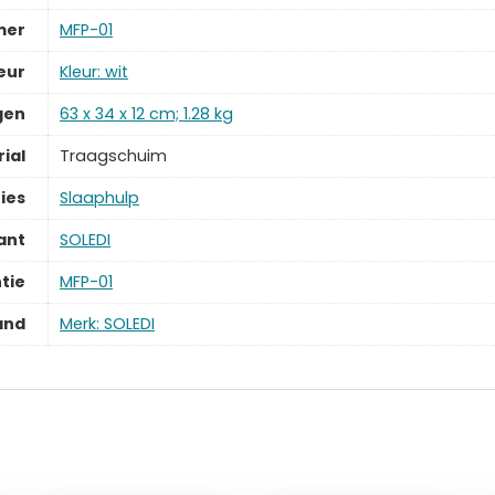
mer
‎MFP-01
eur
‎Kleur: wit
gen
‎63 x 34 x 12 cm; 1.28 kg
ial
‎Traagschuim
ies
‎Slaaphulp
ant
‎SOLEDI
tie
‎MFP-01
and
Merk: SOLEDI