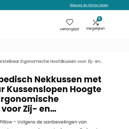
Nieuws en blogs lezen
0
Vergelijken
verlanglijst
rstelbaar Ergonomische Hoofdkussen voor Zij- en…
opedisch Nekkussen met
ar Kussenslopen Hoogte
 Ergonomische
voor Zij- en…
illow – Volgens de aanbevelingen van