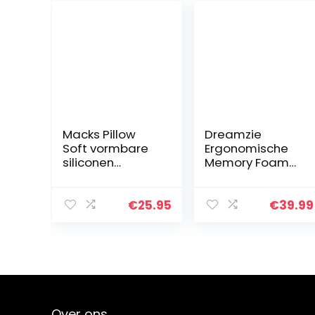
Macks Pillow
Dreamzie
Soft vormbare
Ergonomische
siliconen
Memory Foam
oordopjes, 6
Pillow en
paar x 3 (18
Orthopaedic
paar)
Pillow (60 x 40
€
25.95
€
39.99
cm) OEKO-TEX
en Certipur
Certified –
Nekkussen…
Over ons