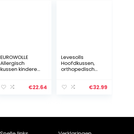
EUROWOLLE
Levesolls
Allergisch
Hoofdkussen,
kussen kinderen
orthopedisch
en volwassenen
neksteunkussen,
in microvezel
ergonomisch
Comfortabel
hoofdkussen
€
22.64
€
32.99
kussen voor
van visco-
buikslapers Een
elastisch
comfortabel…
gelschuim, in
hoogte…
Snelle links
Verklaringen