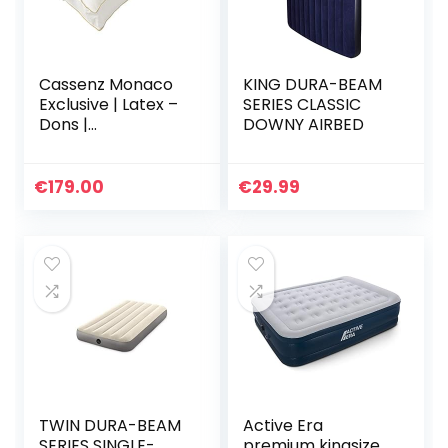
Cassenz Monaco
KING DURA-BEAM
Exclusive | Latex –
SERIES CLASSIC
Dons |
DOWNY AIRBED
Hoofdkussen Soft |
9 cm
€
179.00
€
29.99
TWIN DURA-BEAM
Active Era
SERIES SINGLE-
premium kingsize