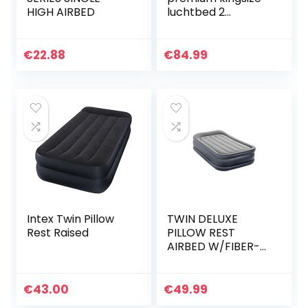
HIGH AIRBED
luchtbed 2
personen – met
ingebouwde
elektrische pomp
€
22.88
€
84.99
en kussen – 203 x
152 x 48 cm
Intex Twin Pillow
TWIN DELUXE
Rest Raised
PILLOW REST
AIRBED W/FIBER-
TECH BIP
€
43.00
€
49.99