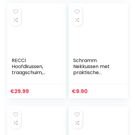
RECCI
Schramm
Hoofdkussen,
Nekkussen met
traagschuim,
praktische
slaapkussen,
drukknop in 5
neksteunkussen
kleuren,
tegen nekpijn,
reiskussen,
€
29.99
€
9.90
ademend kussen,
orthopedisch
geschikt voor
neksteunkussen,
allergieën
traagschuim
reiskussen…