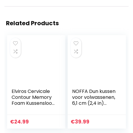
Related Products
Elviros Cervicale
NOFFA Dun kussen
Contour Memory
voor volwassenen,
Foam Kussensloop
6,1 cm (2,4 in)
Vervangbare
slank
Kussensloop (Wit,
traagschuimkusse
Kussensloop-64 x
n, plat om te
€
24.99
€
39.99
33 x (12.5/10.5) cm)
slapen, laag profiel
bedkussen…