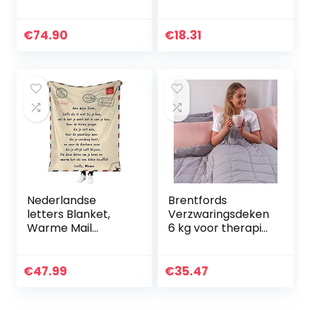
deken plaid
fluweelachtig
knuffeldeken wol
pluche, 168 x 229
130×200 cm
cm – grijs
€
74.90
€
18.31
(kaneel uil)
Nederlandse
Brentfords
letters Blanket,
Verzwaringsdeken
Warme Mail
6 kg voor therapie,
Blanket Aan mijn
angst, autisme,
zoon Zachte
slapeloosheid,
deken, 150x200cm
stressverminderin
€
47.99
€
35.47
/60 * 78 inch,
g,
Flanel deken…
eenpersoons/dub