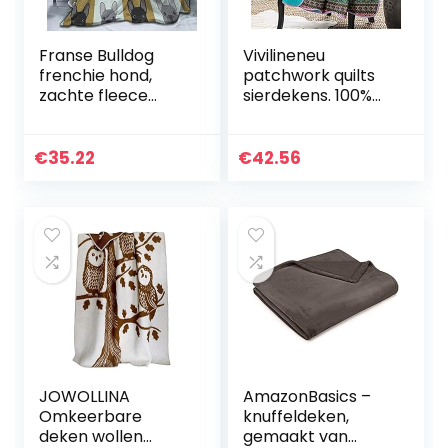
Franse Bulldog
Vivilineneu
frenchie hond,
patchwork quilts
zachte fleece
sierdekens. 100%
gooien deken,
Katoenen
lichtgewicht Fuzz
omkeerbare
flanel
Boheemse
€
35.22
€
42.56
airconditioning
gestreepte sprei
quilt sofa
overtrekken.
Gewatteerde
bed…
JOWOLLINA
AmazonBasics –
Omkeerbare
knuffeldeken,
deken wollen
gemaakt van