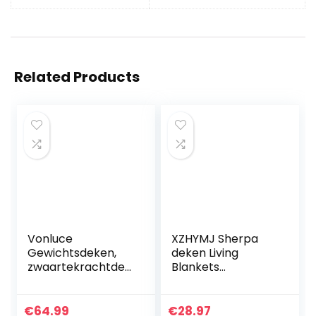
Related Products
Vonluce
XZHYMJ Sherpa
Gewichtsdeken,
deken Living
zwaartekrachtdek
Blankets
en, anti-
knuffeldeken
stressdeken,
Harry Styles 3
therapiedeken,
ultrazachte fleece
€
64.99
€
28.97