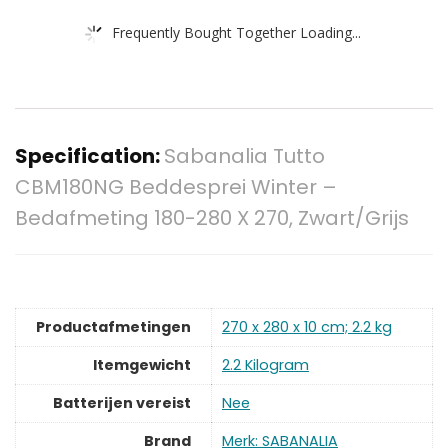
Frequently Bought Together Loading...
Specification:
Sabanalia Tutto
CBM180NG Beddesprei Winter –
Bedafmeting 180-280 X 270, Zwart/Grijs
Productafmetingen
‎270 x 280 x 10 cm; 2.2 kg
Itemgewicht
‎2.2 Kilogram
Batterijen vereist
‎Nee
Brand
Merk: SABANALIA