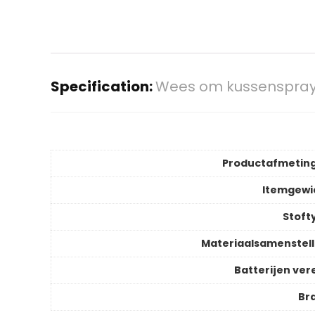
Specification:
Wees om kussenspray g
Productafmetin
Itemgewi
Stoft
Materiaalsamenstell
Batterijen vere
Br