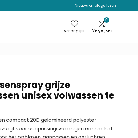
Nieuws en blogs lezen
0
Vergelijken
verlanglijst
enspray grijze
ussen unisex volwassen te
 en compact 20D gelamineerd polyester
gn zorgt voor aanpassingsvermogen en comfort
 voor het opblazen, aanpassen en ontluchten