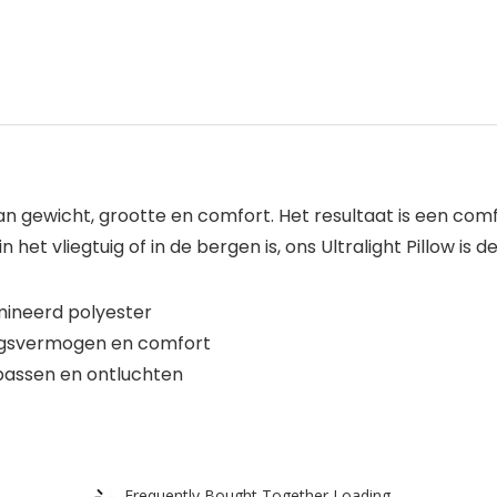
van gewicht, grootte en comfort. Het resultaat is een comf
 het vliegtuig of in de bergen is, ons Ultralight Pillow is
mineerd polyester
ingsvermogen en comfort
npassen en ontluchten
Frequently Bought Together Loading...