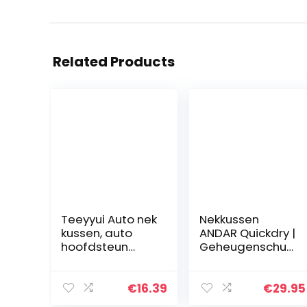
Related Products
Teeyyui Auto nek
Nekkussen
kussen, auto
ANDAR Quickdry |
hoofdsteun
Geheugenschui
kussen 3D
m reiskussen |
geheugen
Orthopedisch
schuim, zachte
HWK-nekkussen
€
16.39
€
29.95
ademende
met