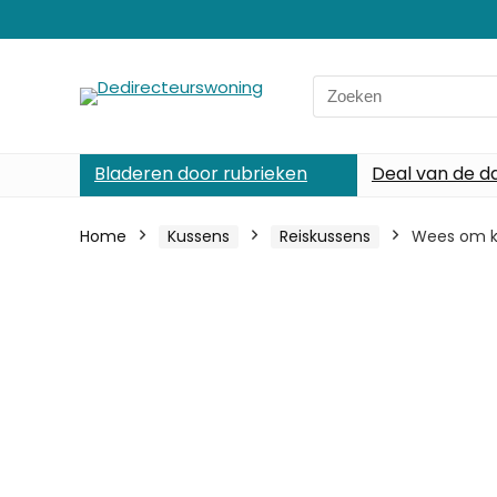
Search
for:
Bladeren door rubrieken
Deal van de d
Home
Kussens
Reiskussens
Wees om ku