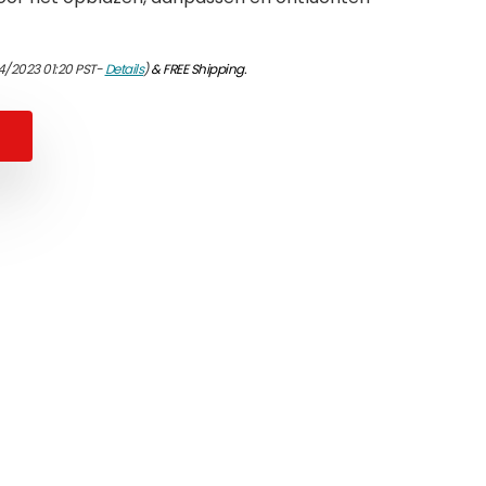
4/2023 01:20 PST-
Details
)
&
FREE Shipping
.