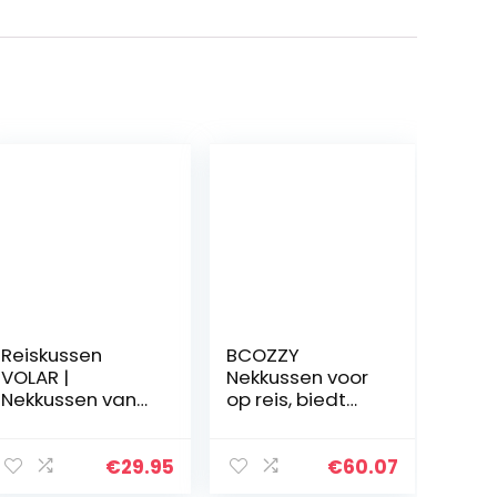
Reiskussen
BCOZZY
VOLAR |
Nekkussen voor
Nekkussen van
op reis, biedt
visco-schuim |
dubbele
Orthopedisch
ondersteuning
neksteunkussen
voor hoofd, nek
€
29.95
€
60.07
met
en kin in elke