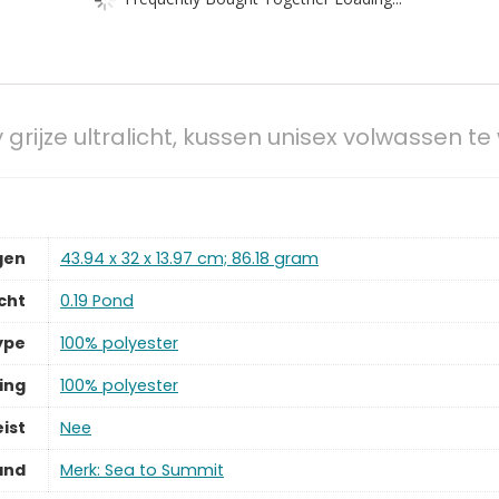
rijze ultralicht, kussen unisex volwassen t
gen
‎43.94 x 32 x 13.97 cm; 86.18 gram
cht
‎0.19 Pond
ype
‎100% polyester
ing
‎100% polyester
ist
‎Nee
and
Merk: Sea to Summit