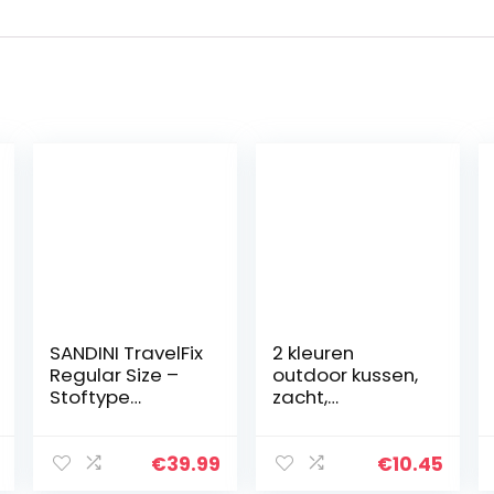
SANDINI TravelFix
2 kleuren
Regular Size –
outdoor kussen,
Stoftype
zacht,
(pluche,
draagbaar
microvezel,
vouwkussen,
Outlast, Outlast
casual,
€
39.99
€
10.45
antiek leer) –
opblaasbaar