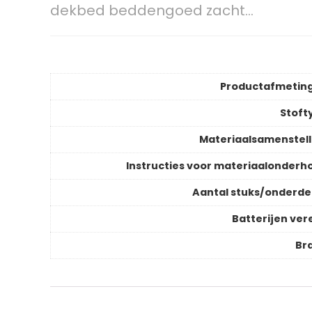
dekbed beddengoed zacht…
Productafmetin
Stoft
Materiaalsamenstell
Instructies voor materiaalonderh
Aantal stuks/onderde
Batterijen vere
Br