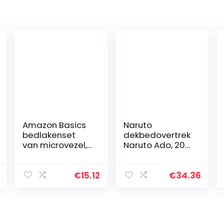
Amazon Basics
Naruto
bedlakenset
dekbedovertrek
van microvezel,
Naruto Ado, 200
licht, superzacht,
x 200 cm, 2
onderhoudsvrie
kussenslopen 63
ndelijk, met 40,6
x 63 cm, wit
€
15.12
€
34.36
cm diepe
zakken