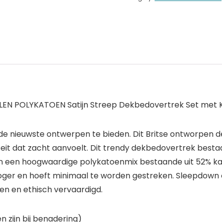
LLEN POLYKATOEN Satijn Streep Dekbedovertrek Set met 
n de nieuwste ontwerpen te bieden. Dit Britse ontworpen
iteit dat zacht aanvoelt. Dit trendy dekbedovertrek bes
n een hoogwaardige polykatoenmix bestaande uit 52% ka
oger en hoeft minimaal te worden gestreken. Sleepdow
zen en ethisch vervaardigd.
 zijn bij benadering)