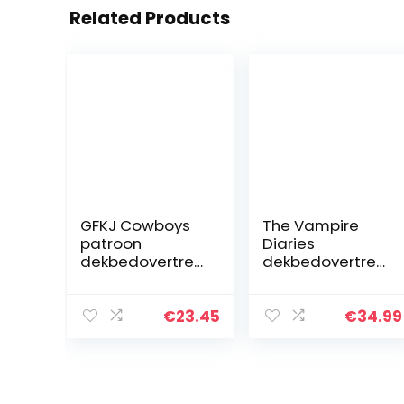
Related Products
GFKJ Cowboys
The Vampire
patroon
Diaries
dekbedovertrek,
dekbedovertrek,
Western
beddengoedset
Cowboys thema
.3D digitale
dekbedovertrek
print, 1
€
23.45
€
34.99
set,
dekbedovertrek
beddengoed
2 kussenslopen,
dekbedovertrek
geen vulstof…
1…