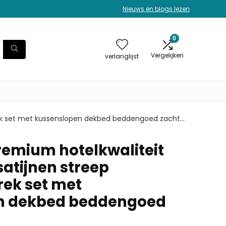
Nieuws en blogs lezen
0
Vergelijken
verlanglijst
rek set met kussenslopen dekbed beddengoed zacht…
emium hotelkwaliteit
satijnen streep
ek set met
n dekbed beddengoed