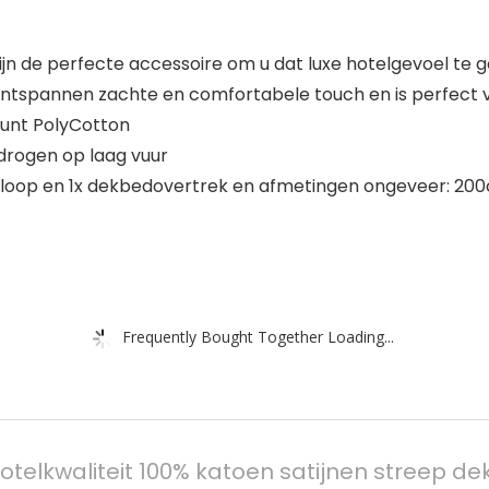
 de perfecte accessoire om u dat luxe hotelgevoel te 
spannen zachte en comfortabele touch en is perfect vo
ount PolyCotton
 drogen op laag vuur
sloop en 1x dekbedovertrek en afmetingen ongeveer: 2
Frequently Bought Together Loading...
elkwaliteit 100% katoen satijnen streep d