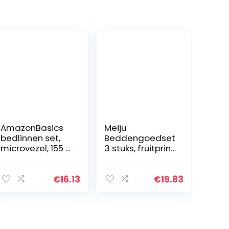
AmazonBasics
Meiju
bedlinnen set,
Beddengoedset
microvezel, 155 x
3 stuks, fruitprint,
200 cm,
gewatteerde
wijnrood,
dekbedovertrek
eenvoudig
ken en 2
€
16.13
€
19.83
geruit
kussenslopen.
Eenpersoons,
tweepersoons…