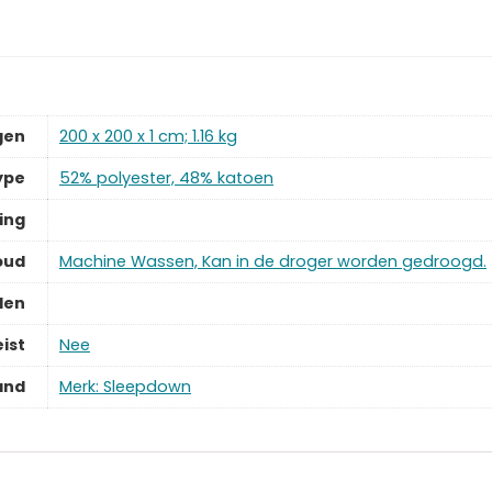
gen
‎200 x 200 x 1 cm; 1.16 kg
ype
‎52% polyester, 48% katoen
ing
oud
‎Machine Wassen, Kan in de droger worden gedroogd.
len
ist
‎Nee
and
Merk: Sleepdown