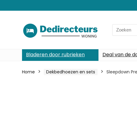
Search
for:
Bladeren door rubrieken
Deal van de d
Home
Dekbedhoezen en sets
Sleepdown Pre