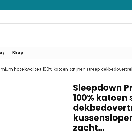
ag
Blogs
mium hotelkwaliteit 100% katoen satijnen streep dekbedovert
Sleepdown Pr
100% katoen 
dekbedovertr
kussenslope
zacht…