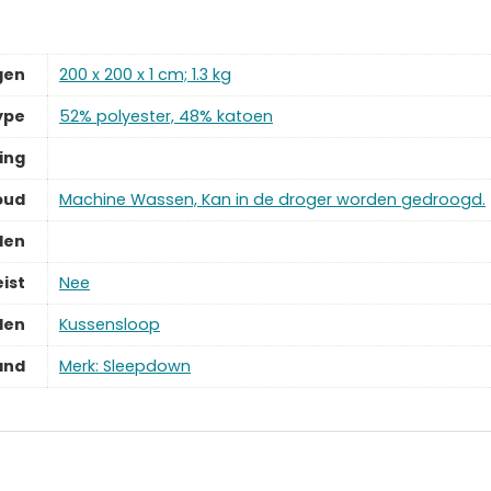
gen
‎200 x 200 x 1 cm; 1.3 kg
ype
‎52% polyester, 48% katoen
ing
oud
‎Machine Wassen, Kan in de droger worden gedroogd.
len
ist
‎Nee
len
‎Kussensloop
and
Merk: Sleepdown