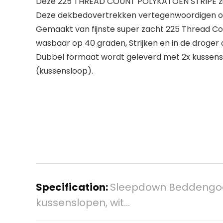
Deze 225 THREAD COUNT POLYKATOEN STRIPE zijn
Deze dekbedovertrekken vertegenwoordigen ont
Gemaakt van fijnste super zacht 225 Thread C
wasbaar op 40 graden, Strijken en in de droger
Dubbel formaat wordt geleverd met 2x kussen
(kussensloop).
Specification:
Sleepdown Beddengoed
kussenslopen, wit…