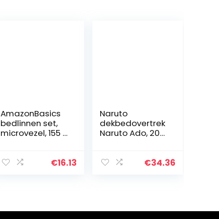
AmazonBasics
Naruto
bedlinnen set,
dekbedovertrek
microvezel, 155 x
Naruto Ado, 200
200 cm,
x 200 cm, 2
wijnrood,
kussenslopen 63
eenvoudig
x 63 cm, wit
€
16.13
€
34.36
geruit