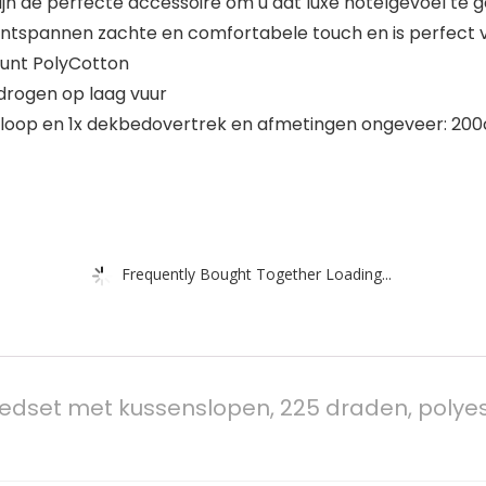
 de perfecte accessoire om u dat luxe hotelgevoel te 
spannen zachte en comfortabele touch en is perfect vo
ount PolyCotton
 drogen op laag vuur
sloop en 1x dekbedovertrek en afmetingen ongeveer: 2
Frequently Bought Together Loading...
set met kussenslopen, 225 draden, polyest