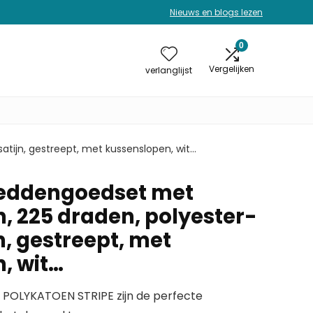
Nieuws en blogs lezen
0
Vergelijken
verlanglijst
ijn, gestreept, met kussenslopen, wit…
eddengoedset met
, 225 draden, polyester-
, gestreept, met
, wit…
POLYKATOEN STRIPE zijn de perfecte