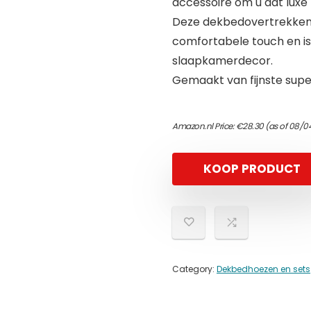
accessoire om u dat luxe
Deze dekbedovertrekken
comfortabele touch en is 
slaapkamerdecor.
Gemaakt van fijnste sup
Amazon.nl Price:
€
28.30
(as of 08/0
KOOP PRODUCT
Category:
Dekbedhoezen en sets