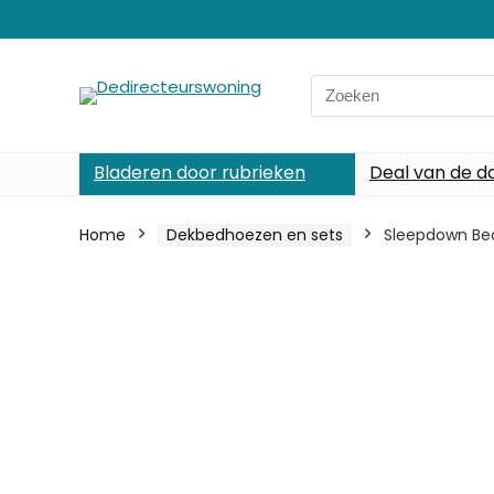
Search
for:
Bladeren door rubrieken
Deal van de d
Home
Dekbedhoezen en sets
Sleepdown Bed