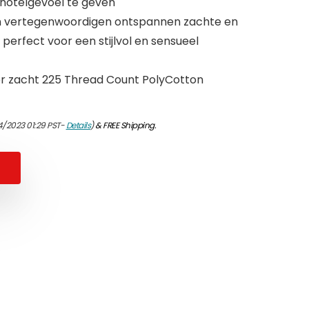
 hotelgevoel te geven
 vertegenwoordigen ontspannen zachte en
perfect voor een stijlvol en sensueel
er zacht 225 Thread Count PolyCotton
4/2023 01:29 PST-
Details
)
&
FREE Shipping
.