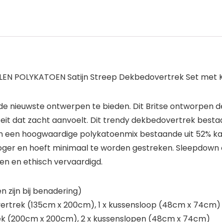
LLEN POLYKATOEN Satijn Streep Dekbedovertrek Set met 
n de nieuwste ontwerpen te bieden. Dit Britse ontworpen
iteit dat zacht aanvoelt. Dit trendy dekbedovertrek bes
n een hoogwaardige polykatoenmix bestaande uit 52% ka
oger en hoeft minimaal te worden gestreken. Sleepdow
zen en ethisch vervaardigd.
 zijn bij benadering)
ertrek (135cm x 200cm), 1 x kussensloop (48cm x 74cm)
ek (200cm x 200cm), 2 x kussenslopen (48cm x 74cm)