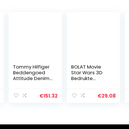
Tommy Hilfiger
BOLAT Movie
Beddengoed
Star Wars 3D
Attitude Denim 1
Bedrukte
dekbedovertrek
Beddengoedset
155 x 220 cm + 1
van zacht
kussensloop 80
microvezel met
€
151.32
€
29.08
x 80 cm
kussensloop en
ritssluiting,
geschikt voor…