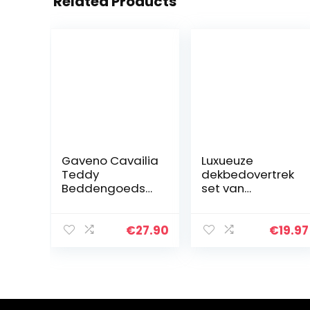
Related Products
Gaveno Cavailia
Luxueuze
Teddy
dekbedovertrek
Beddengoedset
set van
, dubbel zilver,
microvezel met
superzacht,
kussensloop van
pluizig, luxe
AmazonBasics –
€
27.90
€
19.97
design,
135 x 200 cm,
behaaglijk
marineblauw
warm
beddengoed…