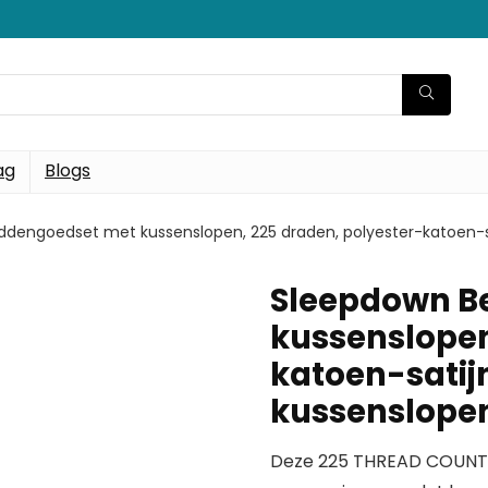
ag
Blogs
dengoedset met kussenslopen, 225 draden, polyester-katoen-sat
Sleepdown B
kussenslopen
katoen-satijn
kussenslopen
Deze 225 THREAD COUNT 