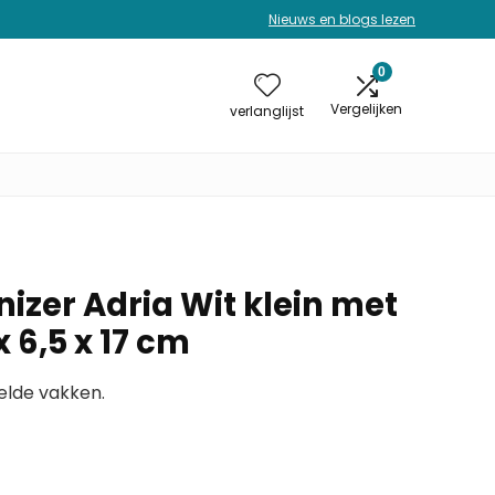
Nieuws en blogs lezen
0
Vergelijken
verlanglijst
zer Adria Wit klein met
x 6,5 x 17 cm
elde vakken.