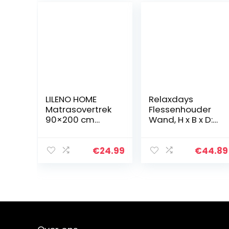
LILENO HOME
Relaxdays
Matrasovertrek
Flessenhouder
90×200 cm
Wand, H x B x D:
ritssluiting –
36 x 35,5 x 11 cm,
wasbare
Voor 4 Flessen
matrasbescher
Jenever,
€
24.99
€
44.89
mer van
Limonade,
microvezel
Drankdispenser,
ideaal voor
Zilver
mensen met
een…