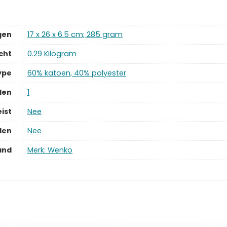
gen
‎17 x 26 x 6.5 cm; 285 gram
cht
‎0.29 Kilogram
ype
‎60% katoen, 40% polyester
len
‎1
ist
‎Nee
len
‎Nee
and
Merk: Wenko