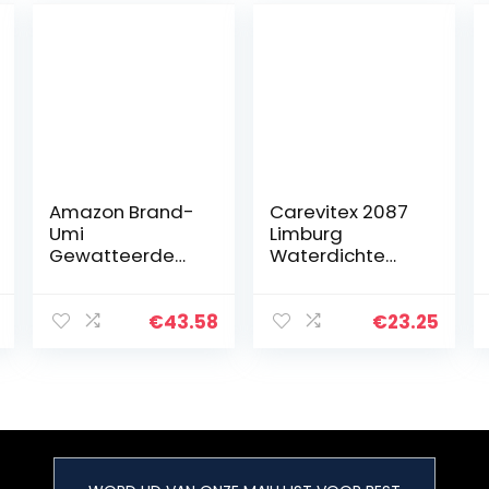
Amazon Brand-
Carevitex 2087
Umi
Limburg
Gewatteerde
Waterdichte
Matrasbescher
matrasbescher
mer
mer, per stuk
Huismijtwerend
verpakt (1 x 1
€
43.58
€
23.25
Oplegmatras
stuks) 160×200
Matrastopper
cm
Wit – 90x200cm