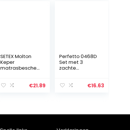
SETEX Molton
Perfetto 0468D
Keper
Set met 3
matrasbescher
zachte
mer, hoeslaken,
containers voor
140 x 200 cm,
papier, glas,
100% katoen,
kunststof
€
21.89
€
16.63
basic, wit,
1308140200404
002