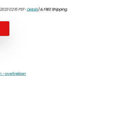
2023 02:15 PST-
Details
)
&
FREE Shipping
.
 -overtrekken