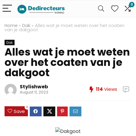
0
Home
»
Dak
»
Alles wat je moet weten over het coaten
van je dakgoot
Dak
Alles wat je moet weten
over het coaten van je
dakgoot
Stylishweb
114
Views
August 11, 2023
0
Save