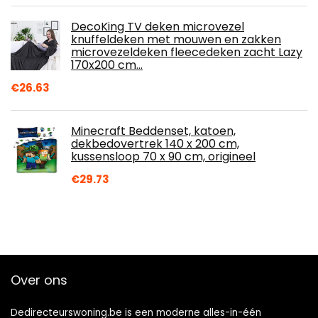
DecoKing TV deken microvezel
knuffeldeken met mouwen en zakken
microvezeldeken fleecedeken zacht Lazy
170x200 cm…
€
26.63
Minecraft Beddenset, katoen,
dekbedovertrek 140 x 200 cm,
kussensloop 70 x 90 cm, origineel
€
29.73
Over ons
Dedirecteurswoning.be is een moderne alles-in-één